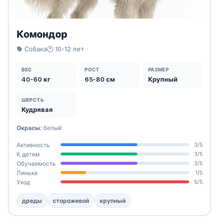
Комондор
🐕 Собака
🕐 10-12 лет
ВЕС
РОСТ
РАЗМЕР
40-60 кг
65-80 см
Крупный
ШЕРСТЬ
Кудрявая
Окрасы:
белый
Активность
3/5
К детям
3/5
Обучаемость
3/5
Линька
1/5
Уход
5/5
дреды
сторожевой
крупный