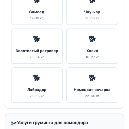
🐕
🐕
Самоед
Чау-чау
17–30 кг
20–32 кг
🐕
🐕
Золотистый ретривер
Хаски
25–34 кг
16–27 кг
🐕
🐕
Лабрадор
Немецкая овчарка
25–36 кг
22–40 кг
✂️
Услуги груминга для комондора