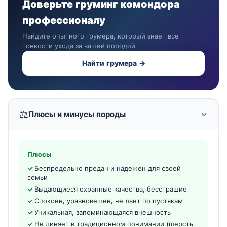
Доверьте груминг комондора
профессионалу
Найдите опытного грумера, который знает все
тонкости ухода за вашей породой
Найти грумера →
⚖️
Плюсы и минусы породы
Плюсы
Беспредельно предан и надежен для своей
семьи
Выдающиеся охранные качества, бесстрашие
Спокоен, уравновешен, не лает по пустякам
Уникальная, запоминающаяся внешность
Не линяет в традиционном понимании (шерсть