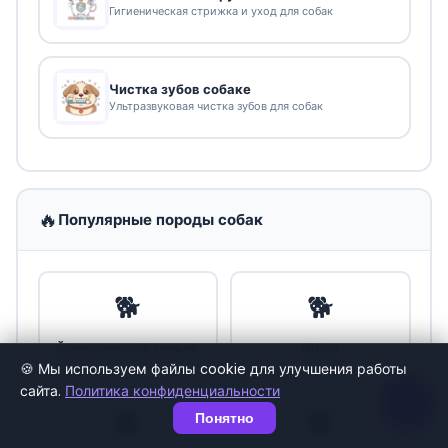
Гигиеническая стрижка и уход для собак
Чистка зубов собаке
Ультразвуковая чистка зубов для собак
🔥
Популярные породы собак
🐕
🐕
Йоркширский терьер
Шпиц
🍪 Мы используем файлы cookie для улучшения работы
сайта.
Политика конфиденциальности
🐕
🐕
Понятно