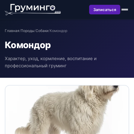
Записаться
Главная
/
Породы
/
Собаки
/
Комондор
Комондор
Характер, уход, кормление, воспитание и
профессиональный груминг