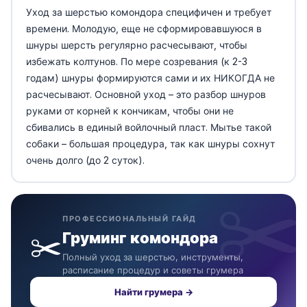
Уход за шерстью комондора специфичен и требует
времени. Молодую, еще не сформировавшуюся в
шнуры шерсть регулярно расчесывают, чтобы
избежать колтунов. По мере созревания (к 2-3
годам) шнуры формируются сами и их НИКОГДА не
расчесывают. Основной уход – это разбор шнуров
руками от корней к кончикам, чтобы они не
сбивались в единый войлочный пласт. Мытье такой
собаки – большая процедура, так как шнуры сохнут
очень долго (до 2 суток).
ПРОФЕССИОНАЛЬНЫЙ ГАЙД
✂️
Груминг комондора
Полный уход за шерстью, инструменты,
расписание процедур и советы грумера
Найти грумера →