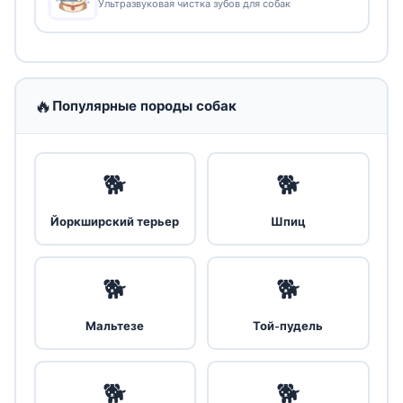
Ультразвуковая чистка зубов для собак
🔥
Популярные породы собак
🐕
🐕
Йоркширский терьер
Шпиц
🐕
🐕
Мальтезе
Той-пудель
🐕
🐕