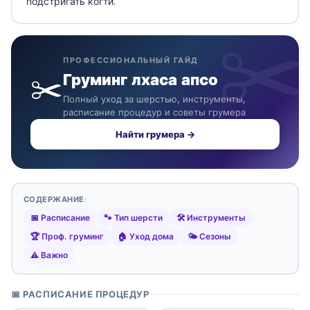
подстригать когти.
ПРОФЕССИОНАЛЬНЫЙ ГАЙД
✂️
Груминг лхаса апсо
Полный уход за шерстью, инструменты,
расписание процедур и советы грумера
Найти грумера →
СОДЕРЖАНИЕ:
📅 Расписание
🐾 Тип шерсти
🛠️ Инструменты
🏆 Проф. груминг
🏠 Уход дома
🌤️ Сезоны
⚠️ Важно
📅 РАСПИСАНИЕ ПРОЦЕДУР