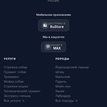
России.
Мобильное приложение
ДОСТУПНО В
🛍️
RuStore
Мы в соцсетях
КАНАЛ В
💬
MAX
УСЛУГИ
ПОРОДЫ
Стрижка собак
Йоркширский терьер
Груминг собак
Шпиц
Тримминг
Мальтезе
Мойка собак
Пудель
Стрижка кошек
Мейн-кун
Гигиенический груминг
Хаски
Экспресс-линька
Лабрадор
Все услуги →
Все породы →