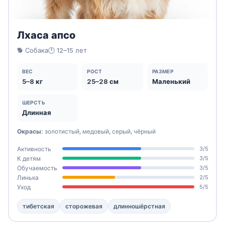
Лхаса апсо
🐕 Собака
🕐 12–15 лет
ВЕС
РОСТ
РАЗМЕР
5–8 кг
25–28 см
Маленький
ШЕРСТЬ
Длинная
Окрасы:
золотистый, медовый, серый, чёрный
Активность
3/5
К детям
3/5
Обучаемость
3/5
Линька
2/5
Уход
5/5
тибетская
сторожевая
длинношёрстная