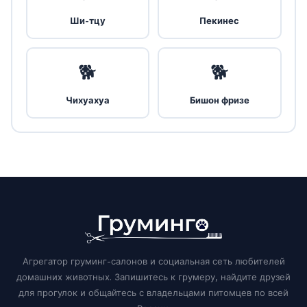
Ши-тцу
Пекинес
🐕
🐕
Чихуахуа
Бишон фризе
Агрегатор груминг-салонов и социальная сеть любителей
домашних животных. Запишитесь к грумеру, найдите друзей
для прогулок и общайтесь с владельцами питомцев по всей