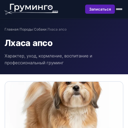
Записаться
Главная
/
Породы
/
Собаки
/
Лхаса апсо
Лхаса апсо
Характер, уход, кормление, воспитание и
профессиональный груминг