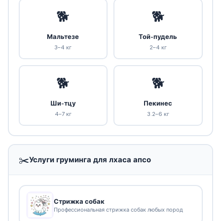
🐕
🐕
Мальтезе
Той-пудель
3–4 кг
2–4 кг
🐕
🐕
Ши-тцу
Пекинес
4–7 кг
3.2–6 кг
✂️
Услуги груминга для лхаса апсо
Стрижка собак
Профессиональная стрижка собак любых пород