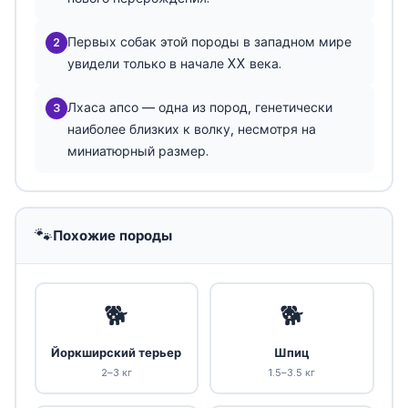
Первых собак этой породы в западном мире
2
увидели только в начале XX века.
Лхаса апсо — одна из пород, генетически
3
наиболее близких к волку, несмотря на
миниатюрный размер.
🐾
Похожие породы
🐕
🐕
Йоркширский терьер
Шпиц
2–3 кг
1.5–3.5 кг