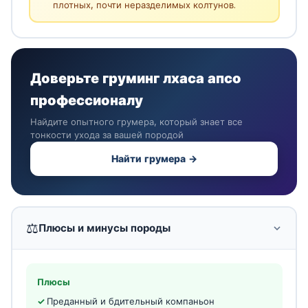
плотных, почти неразделимых колтунов.
Доверьте груминг лхаса апсо
профессионалу
Найдите опытного грумера, который знает все
тонкости ухода за вашей породой
Найти грумера →
⚖️
Плюсы и минусы породы
Плюсы
Преданный и бдительный компаньон