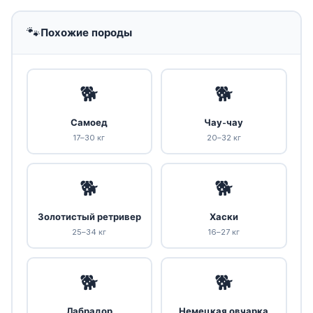
🐾
Похожие породы
🐕
🐕
Самоед
Чау-чау
17–30 кг
20–32 кг
🐕
🐕
Золотистый ретривер
Хаски
25–34 кг
16–27 кг
🐕
🐕
Лабрадор
Немецкая овчарка