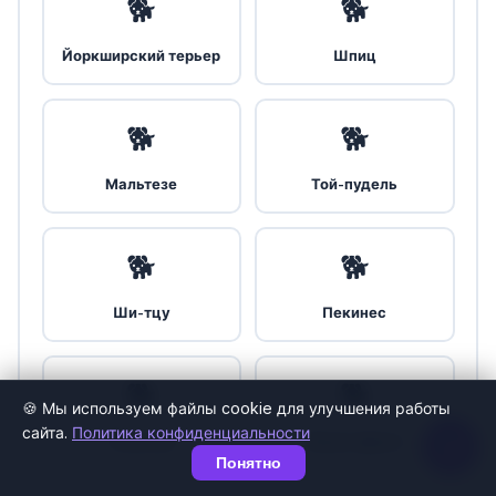
🐕
🐕
Йоркширский терьер
Шпиц
🐕
🐕
Мальтезе
Той-пудель
🐕
🐕
Ши-тцу
Пекинес
🐕
🐕
🍪 Мы используем файлы cookie для улучшения работы
!
сайта.
Политика конфиденциальности
Чихуахуа
Бишон фризе
Понятно