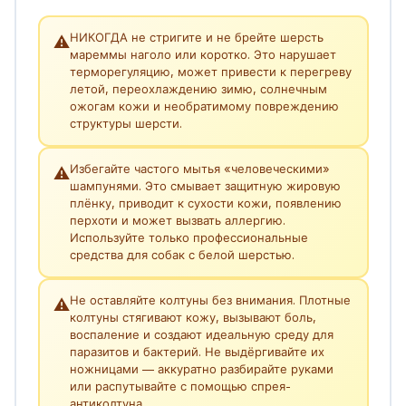
НИКОГДА не стригите и не брейте шерсть
⚠️
мареммы наголо или коротко. Это нарушает
терморегуляцию, может привести к перегреву
летой, переохлаждению зимю, солнечным
ожогам кожи и необратимому повреждению
структуры шерсти.
Избегайте частого мытья «человеческими»
⚠️
шампунями. Это смывает защитную жировую
плёнку, приводит к сухости кожи, появлению
перхоти и может вызвать аллергию.
Используйте только профессиональные
средства для собак с белой шерстью.
Не оставляйте колтуны без внимания. Плотные
⚠️
колтуны стягивают кожу, вызывают боль,
воспаление и создают идеальную среду для
паразитов и бактерий. Не выдёргивайте их
ножницами — аккуратно разбирайте руками
или распутывайте с помощью спрея-
антиколтуна.