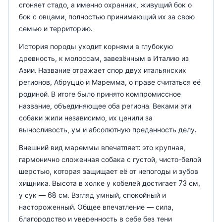
сгоняет стадо, а именно охранник, живущий бок о
бок с овцами, полностью принимающий их за свою
семью и территорию.
История породы уходит корнями в глубокую
древность, к молоссам, завезённым в Италию из
Азии. Название отражает спор двух итальянских
регионов, Абруццо и Маремма, о праве считаться её
родиной. В итоге было принято компромиссное
название, объединяющее оба региона. Веками эти
собаки жили независимо, их ценили за
выносливость, ум и абсолютную преданность делу.
Внешний вид мареммы впечатляет: это крупная,
гармонично сложенная собака с густой, чисто-белой
шерстью, которая защищает её от непогоды и зубов
хищника. Высота в холке у кобелей достигает 73 см,
у сук — 68 см. Взгляд умный, спокойный и
настороженный. Общее впечатление — сила,
благородство и уверенность в себе без тени