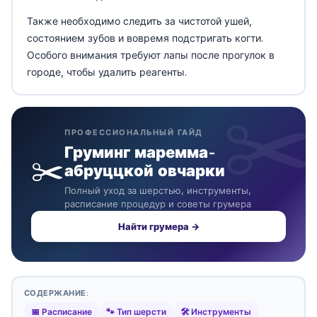
Также необходимо следить за чистотой ушей,
состоянием зубов и вовремя подстригать когти.
Особого внимания требуют лапы после прогулок в
городе, чтобы удалить реагенты.
ПРОФЕССИОНАЛЬНЫЙ ГАЙД
Груминг маремма-
✂️
абруццкой овчарки
Полный уход за шерстью, инструменты,
расписание процедур и советы грумера
Найти грумера →
СОДЕРЖАНИЕ:
📅 Расписание
🐾 Тип шерсти
🛠️ Инструменты