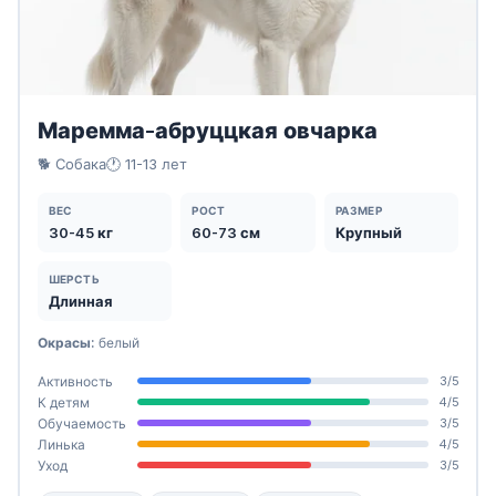
Маремма-абруццкая овчарка
🐕 Собака
🕐 11-13 лет
ВЕС
РОСТ
РАЗМЕР
30-45 кг
60-73 см
Крупный
ШЕРСТЬ
Длинная
Окрасы:
белый
Активность
3/5
К детям
4/5
Обучаемость
3/5
Линька
4/5
Уход
3/5