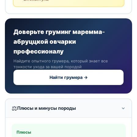
Доверьте груминг маремма-
абруццкой овчарки
профессионалу
Найдите опытного грумера, который знает все
тонкости ухода за вашей породой
Найти грумера →
⚖️
Плюсы и минусы породы
Плюсы