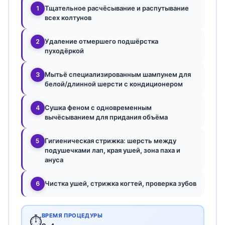
Тщательное расчёсывание и распутывание
1
всех колтунов
Удаление отмершего подшёрстка
2
пуходёркой
Мытьё специализированным шампунем для
3
белой/длинной шерсти с кондиционером
Сушка феном с одновременным
4
вычёсыванием для придания объёма
Гигиеническая стрижка: шерсть между
5
подушечками лап, края ушей, зона паха и
ануса
Чистка ушей, стрижка когтей, проверка зубов
6
ВРЕМЯ ПРОЦЕДУРЫ
⏱️