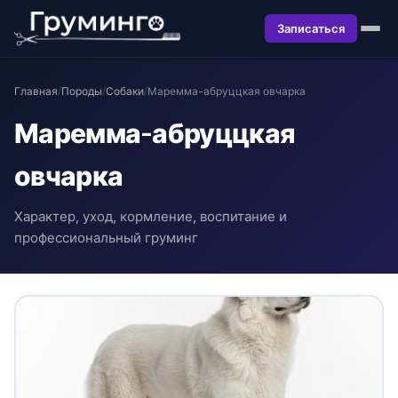
Записаться
Главная
/
Породы
/
Собаки
/
Маремма-абруццкая овчарка
Маремма-абруццкая
овчарка
Характер, уход, кормление, воспитание и
профессиональный груминг