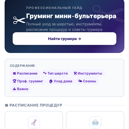
ПРОФЕССИОНАЛЬНЫЙ ГАЙД
✂️
Груминг мини-бультерьера
Полный уход за шерстью, инструменты,
расписание процедур и советы грумера
Найти грумера →
СОДЕРЖАНИЕ:
📅 Расписание
🐾 Тип шерсти
🛠️ Инструменты
🏆 Проф. груминг
🏠 Уход дома
🌤️ Сезоны
⚠️ Важно
📅 РАСПИСАНИЕ ПРОЦЕДУР