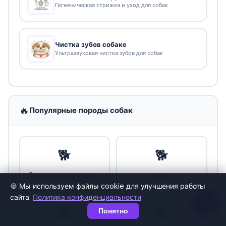
Гигиеническая стрижка и уход для собак
Чистка зубов собаке
Ультразвуковая чистка зубов для собак
🔥
Популярные породы собак
🐕
🐕
Йоркширский терьер
Шпиц
🍪 Мы используем файлы cookie для улучшения работы
сайта.
Политика конфиденциальности
🐕
🐕
Понятно