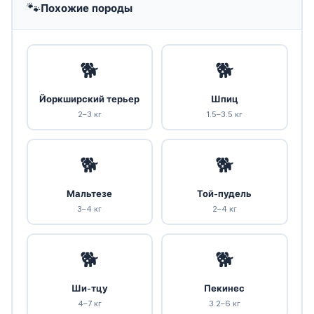
🐾
Похожие породы
🐕
🐕
Йоркширский терьер
Шпиц
2–3 кг
1.5–3.5 кг
🐕
🐕
Мальтезе
Той-пудель
3–4 кг
2–4 кг
🐕
🐕
Ши-тцу
Пекинес
4–7 кг
3.2–6 кг