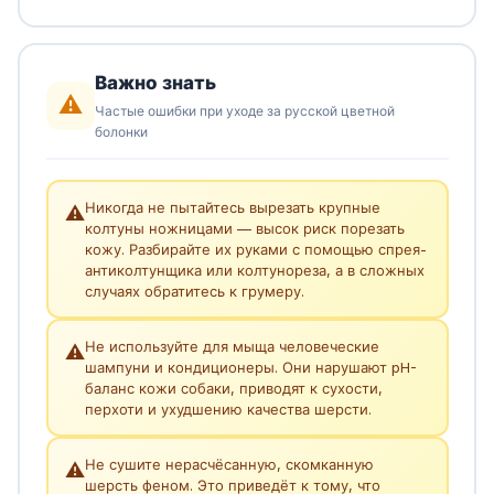
Важно знать
⚠️
Частые ошибки при уходе за русской цветной
болонки
Никогда не пытайтесь вырезать крупные
⚠️
колтуны ножницами — высок риск порезать
кожу. Разбирайте их руками с помощью спрея-
антиколтунщика или колтунореза, а в сложных
случаях обратитесь к грумеру.
Не используйте для мыща человеческие
⚠️
шампуни и кондиционеры. Они нарушают pH-
баланс кожи собаки, приводят к сухости,
перхоти и ухудшению качества шерсти.
Не сушите нерасчёсанную, скомканную
⚠️
шерсть феном. Это приведёт к тому, что