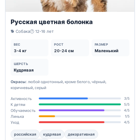
Русская цветная болонка
🐕 Собака
🕐 12-16 лет
ВЕС
РОСТ
РАЗМЕР
3-4 кг
20-24 см
Маленький
ШЕРСТЬ
Кудрявая
Окрасы:
любой однотонный, кроме белого, чёрный,
коричневый, серый
Активность
3/5
К детям
5/5
Обучаемость
4/5
Линька
1/5
Уход
4/5
российская
кудрявая
декоративная