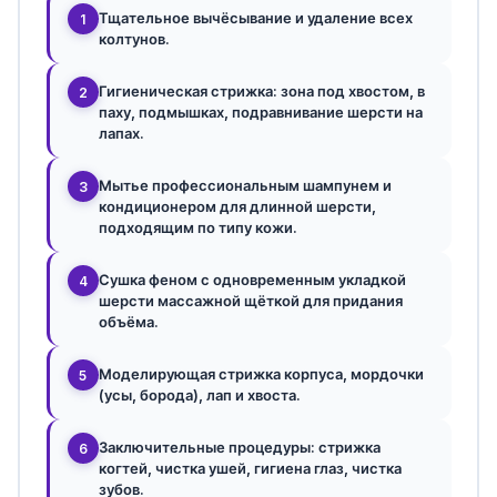
Тщательное вычёсывание и удаление всех
1
колтунов.
Гигиеническая стрижка: зона под хвостом, в
2
паху, подмышках, подравнивание шерсти на
лапах.
Мытье профессиональным шампунем и
3
кондиционером для длинной шерсти,
подходящим по типу кожи.
Сушка феном с одновременным укладкой
4
шерсти массажной щёткой для придания
объёма.
Моделирующая стрижка корпуса, мордочки
5
(усы, борода), лап и хвоста.
Заключительные процедуры: стрижка
6
когтей, чистка ушей, гигиена глаз, чистка
зубов.