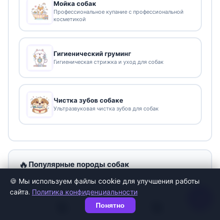
Мойка собак
Профессиональное купание с профессиональной
косметикой
Гигиенический груминг
Гигиеническая стрижка и уход для собак
Чистка зубов собаке
Ультразвуковая чистка зубов для собак
🔥
Популярные породы собак
🍪 Мы используем файлы cookie для улучшения работы
сайта.
Политика конфиденциальности
🐕
🐕
Понятно