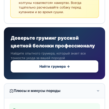
колтуны «сваляются» намертво. Всегда
тщательно расчесывайте собаку перед
купанием и во время сушки.
Доверьте груминг русской
цветной болонки профессионалу
Найдите опытного грумера, который знает все
тонкости ухода за вашей породой
Найти грумера →
⚖️
Плюсы и минусы породы