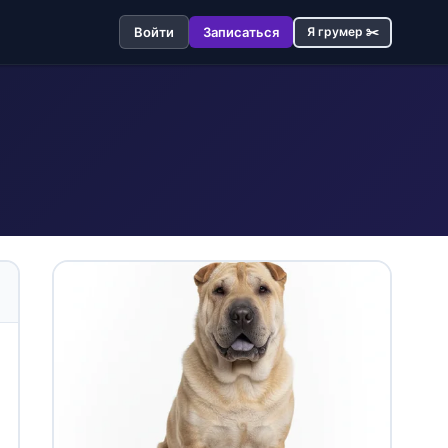
Войти
Записаться
Я грумер ✂️