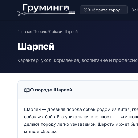
Выберите город
Со
Главная
/
Породы
/
Собаки
/
Шарпей
Шарпей
Характер, уход, кормление, воспитание и професси
📖
О породе Шарпей
Шарпей — древняя порода собак родом из Китая, гд
собачьих боёв. Его уникальная внешность — «гиппо
делают породу легко узнаваемой. Шерсть может быть
мягкая «браш».