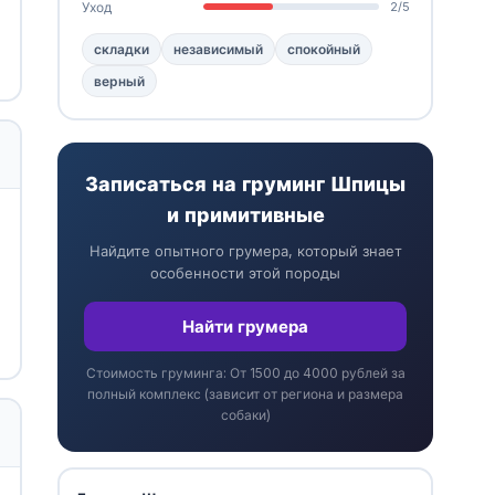
Уход
2/5
складки
независимый
спокойный
верный
Записаться на груминг Шпицы
и примитивные
Найдите опытного грумера, который знает
особенности этой породы
Найти грумера
Стоимость груминга: От 1500 до 4000 рублей за
полный комплекс (зависит от региона и размера
собаки)