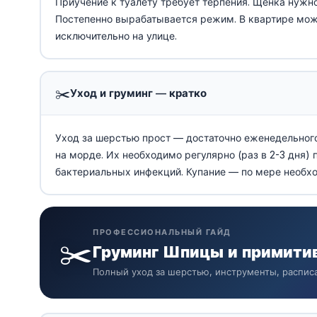
Приучение к туалету требует терпения. Щенка нужно
Постепенно вырабатывается режим. В квартире можн
исключительно на улице.
✂️
Уход и груминг — кратко
Уход за шерстью прост — достаточно еженедельног
на морде. Их необходимо регулярно (раз в 2-3 дня)
бактериальных инфекций. Купание — по мере необх
ПРОФЕССИОНАЛЬНЫЙ ГАЙД
✂️
Груминг Шпицы и примити
Полный уход за шерстью, инструменты, распис