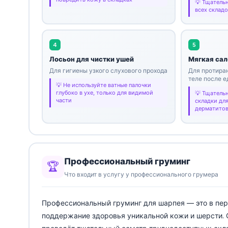
Тщательн
всех склад
4
5
Лосьон для чистки ушей
Мягкая сал
Для гигиены узкого слухового прохода
Для протиран
теле после е
Не используйте ватные палочки
глубоко в ухе, только для видимой
Тщательн
части
складки дл
дерматито
Профессиональный груминг
🏆
Что входит в услугу у профессионального грумера
Профессиональный груминг для шарпея — это в пер
поддержание здоровья уникальной кожи и шерсти. С