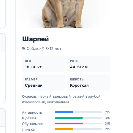
Шарпей
🐕 Собака
🕐 8-12 лет
ВЕС
РОСТ
18-30 кг
44-51 см
РАЗМЕР
ШЕРСТЬ
Средний
Короткая
Окрасы:
чёрный, кремовый, рыжий, голубой,
изабелловый, шоколадный
Активность
2/5
К детям
3/5
Обучаемость
3/5
Линька
2/5