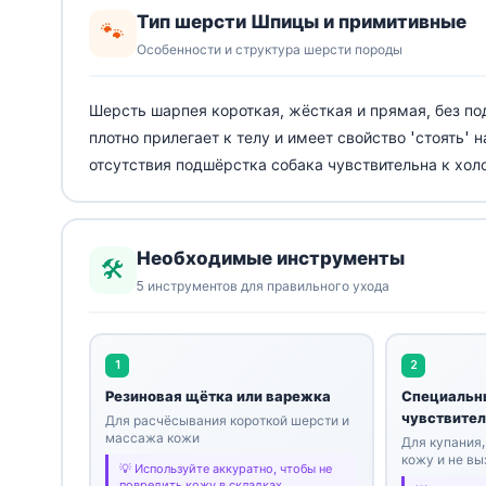
Тип шерсти Шпицы и примитивные
🐾
Особенности и структура шерсти породы
Шерсть шарпея короткая, жёсткая и прямая, без по
плотно прилегает к телу и имеет свойство 'стоять' 
отсутствия подшёрстка собака чувствительна к хол
Необходимые инструменты
🛠️
5 инструментов для правильного ухода
1
2
Резиновая щётка или варежка
Специальн
чувствите
Для расчёсывания короткой шерсти и
массажа кожи
Для купания,
кожу и не в
Используйте аккуратно, чтобы не
повредить кожу в складках