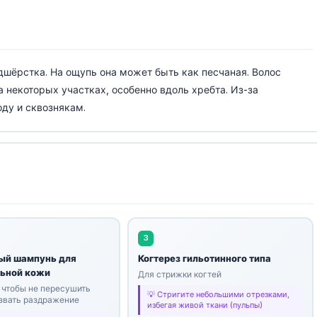
дшёрстка. На ощупь она может быть как песчаная. Волос
на некоторых участках, особенно вдоль хребта. Из-за
оду и сквознякам.
3
ый шампунь для
Когтерез гильотинного типа
льной кожи
Для стрижки когтей
 чтобы не пересушить
Стригите небольшими отрезками,
ызвать раздражение
избегая живой ткани (пульпы)