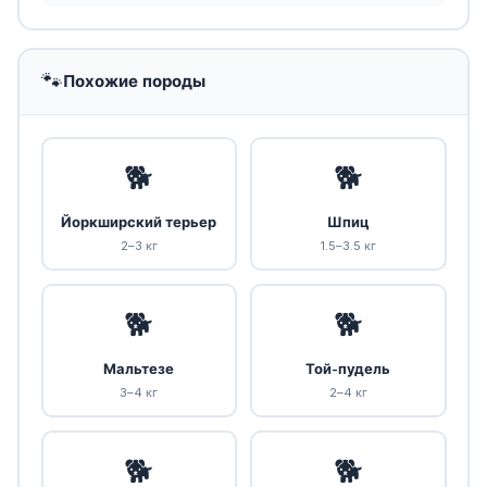
🐾
Похожие породы
🐕
🐕
Йоркширский терьер
Шпиц
2–3 кг
1.5–3.5 кг
🐕
🐕
Мальтезе
Той-пудель
3–4 кг
2–4 кг
🐕
🐕