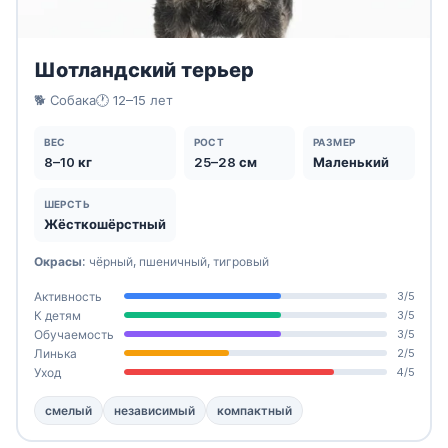
Шотландский терьер
🐕 Собака
🕐 12–15 лет
ВЕС
РОСТ
РАЗМЕР
8–10 кг
25–28 см
Маленький
ШЕРСТЬ
Жёсткошёрстный
Окрасы:
чёрный, пшеничный, тигровый
Активность
3/5
К детям
3/5
Обучаемость
3/5
Линька
2/5
Уход
4/5
смелый
независимый
компактный