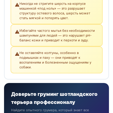
Никогда не стригите шерсть на корпусе
⚠️
машинкой «под ноль» — это разрушает
структуру остевого волоса, шерсть может
стать мягкой и потерять цвет.
Избегайте частого мытья без необходимости
⚠️
шампунями для людей — это нарушает pH-
баланс кожи и приводит к перхоти и зуду.
Не оставляйте колтуны, особенно в
⚠️
подмышках и паху — они приводят к
воспалениям и болезненным ощущениям у
собаки.
Доверьте груминг шотландского
терьера профессионалу
Найдите опытного грумера, который знает все