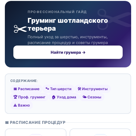
ПРОФЕССИОНАЛЬНЫЙ ГАЙД
Груминг шотландского
✂️
терьера
Полный уход за шерстью, инструменты,
расписание процедур и советы грумера
Найти грумера →
СОДЕРЖАНИЕ:
📅 Расписание
🐾 Тип шерсти
🛠️ Инструменты
🏆 Проф. груминг
🏠 Уход дома
🌤️ Сезоны
⚠️ Важно
📅 РАСПИСАНИЕ ПРОЦЕДУР