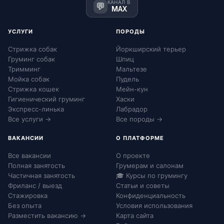
КАНАЛ В
💬
MAX
УСЛУГИ
ПОРОДЫ
Стрижка собак
Йоркширский терьер
Груминг собак
Шпиц
Тримминг
Мальтезе
Мойка собак
Пудель
Стрижка кошек
Мейн-кун
Гигиенический груминг
Хаски
Экспресс-линька
Лабрадор
Все услуги →
Все породы →
ВАКАНСИИ
О ПЛАТФОРМЕ
Все вакансии
О проекте
Полная занятость
Грумерам и салонам
Частичная занятость
🎓 Курсы по грумингу
Фриланс / выезд
Статьи и советы
Стажировка
Конфиденциальность
Без опыта
Условия использования
Разместить вакансию →
Карта сайта