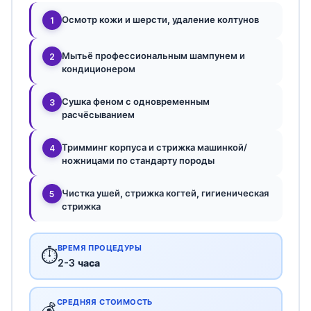
Осмотр кожи и шерсти, удаление колтунов
1
Мытьё профессиональным шампунем и
2
кондиционером
Сушка феном с одновременным
3
расчёсыванием
Тримминг корпуса и стрижка машинкой/
4
ножницами по стандарту породы
Чистка ушей, стрижка когтей, гигиеническая
5
стрижка
ВРЕМЯ ПРОЦЕДУРЫ
⏱️
2-3 часа
СРЕДНЯЯ СТОИМОСТЬ
💰