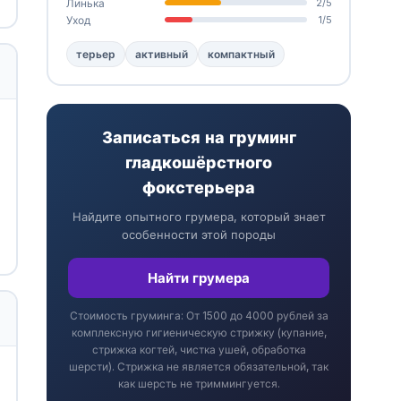
Линька
2/5
Уход
1/5
терьер
активный
компактный
Записаться на груминг
гладкошёрстного
фокстерьера
Найдите опытного грумера, который знает
особенности этой породы
Найти грумера
Стоимость груминга: От 1500 до 4000 рублей за
комплексную гигиеническую стрижку (купание,
стрижка когтей, чистка ушей, обработка
шерсти). Стрижка не является обязательной, так
как шерсть не триммингуется.