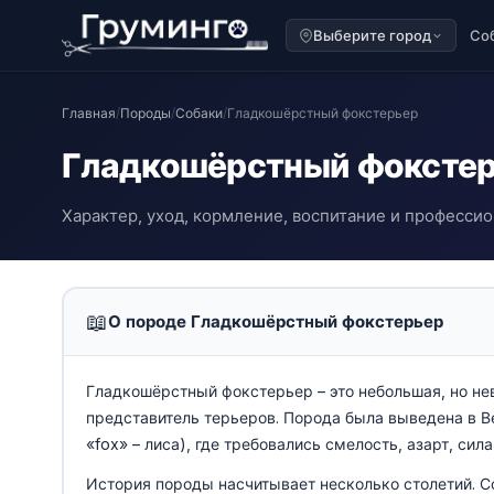
Выберите город
Со
Главная
/
Породы
/
Собаки
/
Гладкошёрстный фокстерьер
Гладкошёрстный фоксте
Характер, уход, кормление, воспитание и професси
📖
О породе Гладкошёрстный фокстерьер
Гладкошёрстный фокстерьер – это небольшая, но нев
представитель терьеров. Порода была выведена в Ве
«fox» – лиса), где требовались смелость, азарт, си
История породы насчитывает несколько столетий. 