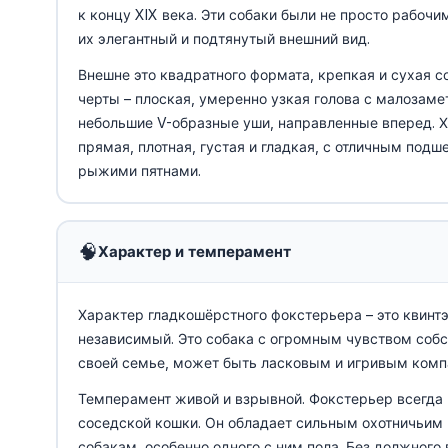
к концу XIX века. Эти собаки были не просто рабочи
их элегантный и подтянутый внешний вид.
Внешне это квадратного формата, крепкая и сухая со
черты – плоская, умеренно узкая голова с малозаме
небольшие V-образные уши, направленные вперед. Х
прямая, плотная, густая и гладкая, с отличным по
рыжими пятнами.
🧠
Характер и темперамент
Характер гладкошёрстного фокстерьера – это квинт
независимый. Это собака с огромным чувством соб
своей семье, может быть ласковым и игривым комп
Темперамент живой и взрывной. Фокстерьер всегда го
соседской кошки. Он обладает сильным охотничьим
собакам, особенно одного с ним пола. Без должного