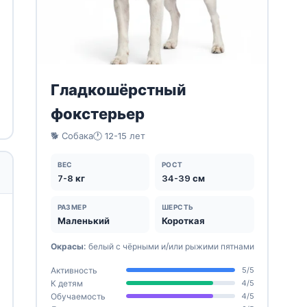
Гладкошёрстный
фокстерьер
🐕 Собака
🕐 12-15 лет
ВЕС
РОСТ
7-8 кг
34-39 см
РАЗМЕР
ШЕРСТЬ
Маленький
Короткая
Окрасы:
белый с чёрными и/или рыжими пятнами
Активность
5/5
К детям
4/5
Обучаемость
4/5