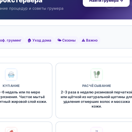
фокстерьера
Найти грумера →
ание процедур и советы грумера
оф. груминг
🏠 Уход дома
🌤️ Сезоны
⚠️ Важно
КУПАНИЕ
РАСЧЁСЫВАНИЕ
-6 недель или по мере
2-3 раза в неделю резиновой перчатко
грязнения. Частое мытьё
или щёткой из натуральной щетины дл
тный жировой слой кожи.
удаления отмерших волос и массажа
кожи.