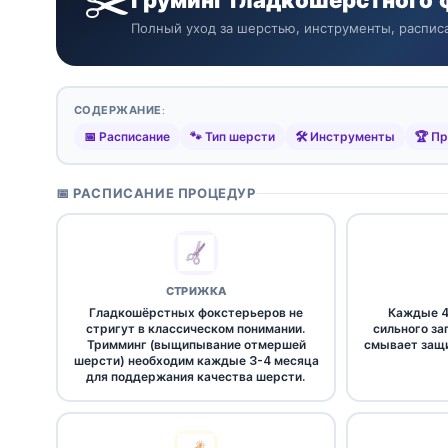
✂️
Груминг гладкошёрстного 
Полный уход за шерстью, инструменты, распис
СОДЕРЖАНИЕ:
📅 Расписание
🐾 Тип шерсти
🛠️ Инструменты
🏆 Пр
📅 РАСПИСАНИЕ ПРОЦЕДУР
СТРИЖКА
Гладкошёрстных фокстерьеров не
Каждые 4
стригут в классическом понимании.
сильного за
Тримминг (выщипывание отмершей
смывает защи
шерсти) необходим каждые 3-4 месяца
для поддержания качества шерсти.