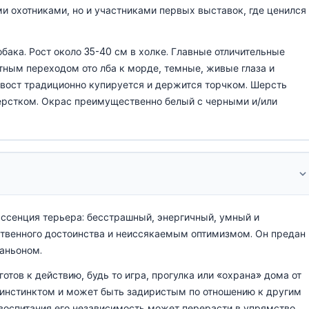
ми охотниками, но и участниками первых выставок, где ценился
бака. Рост около 35-40 см в холке. Главные отличительные
тным переходом ото лба к морде, темные, живые глаза и
вост традиционно купируется и держится торчком. Шерсть
дшерстком. Окрас преимущественно белый с черными и/или
эссенция терьера: бесстрашный, энергичный, умный и
ственного достоинства и неиссякаемым оптимизмом. Он предан
аньоном.
тов к действию, будь то игра, прогулка или «охрана» дома от
 инстинктом и может быть задиристым по отношению к другим
 воспитания его независимость может перерасти в упрямство.