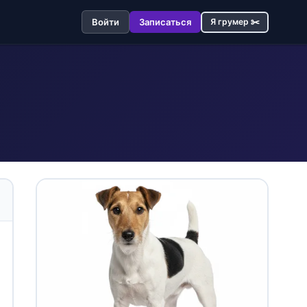
Войти
Записаться
Я грумер ✂️