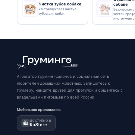
Чистка зубов собаке
собаке
Ультразвуковая чистка
Безопасная 
зубов для собак
когтей проф
инструмент
Агрегатор груминг-салонов и социальная сеть
любителей домашних животных. Запишитесь к
грумеру, найдите друзей для прогулок и общайтесь с
владельцами питомцев по всей России.
Мобильное приложение
ДОСТУПНО В
🛍️
RuStore