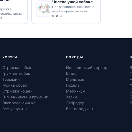
Чистка ушей собаке
Профессиональная чистка
стрижка
ушей и профилактика
ессиональным
отита
ом
УСЛУГИ
ПОРОДЫ
Стрижка собак
Йоркширский терьер
В
Груминг собак
Шпиц
П
Тримминг
Мальтезе
Ч
Мойка собак
Пудель
Ф
Стрижка кошек
Мейн-кун
С
Гигиенический груминг
Хаски
Б
Экспресс-линька
Лабрадор
Р
Все услуги →
Все породы →