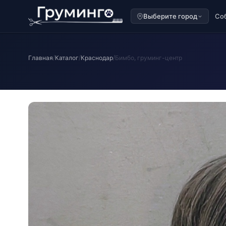
Выберите город
Со
Главная
/
Каталог
/
Краснодар
/
Бимбо, груминг-центр