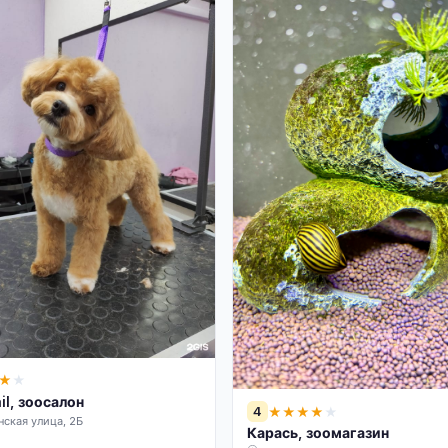
★
★
il, зоосалон
4
★
★
★
★
★
ская улица, 2Б
Карась, зоомагазин