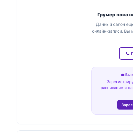
Грумер пока н
Данный салон ещё
онлайн-записи. Вы 
📞 
💼 Вы 
Зарегистриру
расписание и на
Зарег