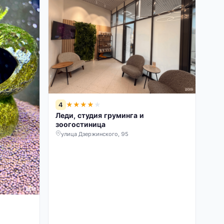
4
★
★
★
★
★
Леди, студия груминга и
зоогостиница
улица Дзержинского, 95