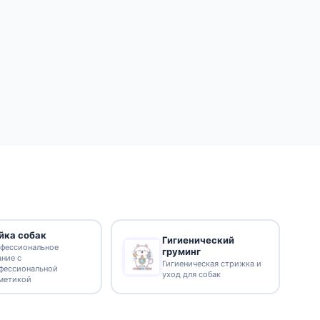
йка собак
Гигиенический
фессиональное
груминг
ание с
Гигиеническая стрижка и
фессиональной
уход для собак
метикой