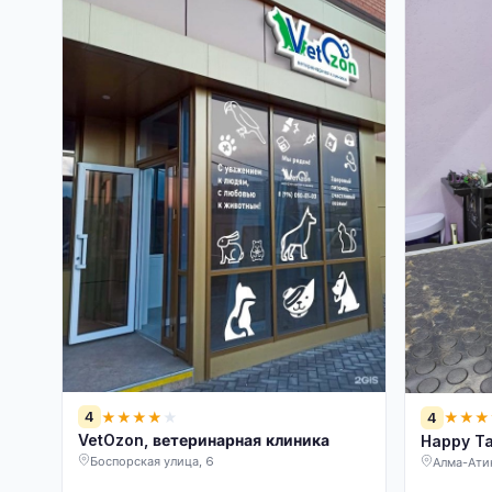
4
4
★
★
★
★
★
★
★
★
VetOzon, ветеринарная клиника
Happy Ta
Боспорская улица, 6
Алма-Атин