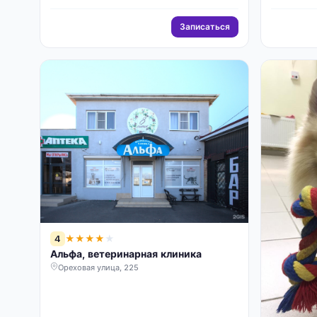
Записаться
4
★
★
★
★
★
Альфа, ветеринарная клиника
Ореховая улица, 225