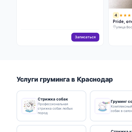
4
★
★
★
Pride, о
улица Во
Записаться
Услуги груминга в Краснодар
Стрижка собак
Груминг с
Профессиональная
Комплексный
стрижка собак любых
собак в сало
пород
Стрижка к