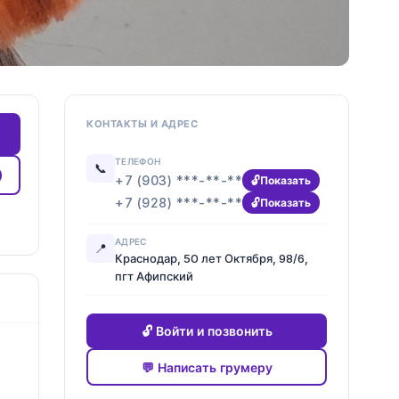
КОНТАКТЫ И АДРЕС
ТЕЛЕФОН
📞
+7 (903) ***-**-**
Показать
+7 (928) ***-**-**
Показать
АДРЕС
📍
Краснодар, 50 лет Октября, 98/6,
пгт Афипский
🔓 Войти и позвонить
💬 Написать грумеру