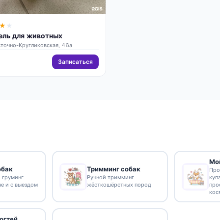
★
★
тель для животных
сточно-Кругликовская, 46а
Записаться
Мо
обак
Тримминг собак
Про
 груминг
Ручной тримминг
куп
не и с выездом
жёсткошёрстных пород
про
кос
огтей