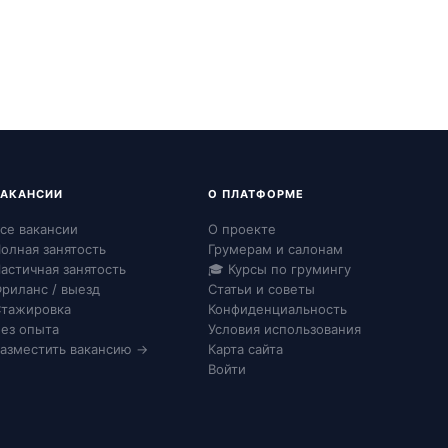
ВАКАНСИИ
О ПЛАТФОРМЕ
се вакансии
О проекте
олная занятость
Грумерам и салонам
астичная занятость
🎓 Курсы по грумингу
риланс / выезд
Статьи и советы
тажировка
Конфиденциальность
ез опыта
Условия использования
азместить вакансию →
Карта сайта
Войти