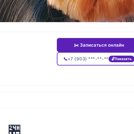
✂️ Записаться онлайн
📞
+7 (903) ***-**-**
Показать
🏪