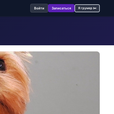
Войти
Записаться
Я грумер ✂️