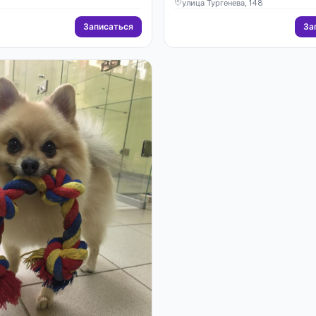
улица Тургенева, 148
Записаться
За