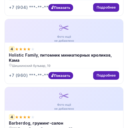
+7 (904) ***-**-**
Подробнее
Показать
✂️
Фото ещё
не добавлено
4
★
★
★
★
★
Holistic Family, питомник миниатюрных кроликов,
Кама
Шишкинский бульвар, 19
+7 (960) ***-**-**
Подробнее
Показать
✂️
Фото ещё
не добавлено
4
★
★
★
★
★
Barberdog, груминг-салон