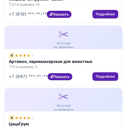
27-й комплекс, 19
+7 (919) ***-**-**
Подробнее
Показать
✂️
Фото ещё
не добавлено
4
★
★
★
★
★
Артемон, парикмахерская для животных
17-й комплекс, 3
+7 (987) ***-**-**
Подробнее
Показать
✂️
Фото ещё
не добавлено
4
★
★
★
★
★
ЦацаГрум