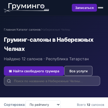
Записаться
Главная
/
Каталог салонов
/
Набережные Челны
Груминг-салоны в Набережных
Челнах
Найдено 12 салонов · Республика Татарстан
📅 Найти свободного грумера
Все услуги
Сортировка:
Всего
12
салонов