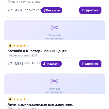
улица Ахметшина, 108
+7 (996) ***-**-**
Подробнее
Показать
✂️
Фото ещё
не добавлено
4
★
★
★
★
★
Котопёс и К, ветеринарный центр
62-й комплекс, 22/1
+7 (855) ***-**-**
Подробнее
Показать
✂️
Фото ещё
не добавлено
4
★
★
★
★
★
Арчи, парикмахерская для животных