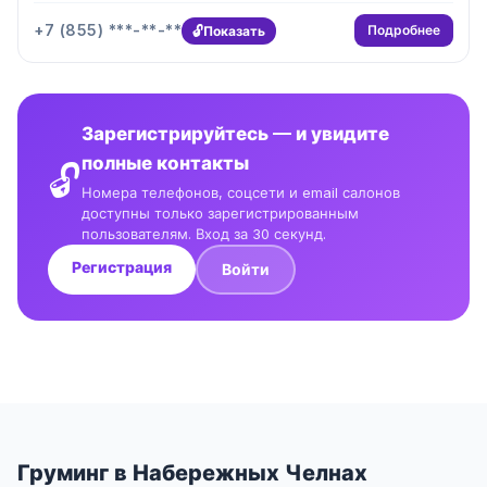
+7 (855) ***-**-**
Подробнее
Показать
Зарегистрируйтесь — и увидите
полные контакты
🔓
Номера телефонов, соцсети и email салонов
доступны только зарегистрированным
пользователям. Вход за 30 секунд.
Регистрация
Войти
Груминг в Набережных Челнах