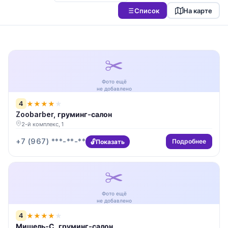
Список
На карте
✂️
Фото ещё
не добавлено
4
★
★
★
★
★
Zoobarber, груминг-салон
2-й комплекс, 1
+7 (967) ***-**-**
Подробнее
Показать
✂️
Фото ещё
не добавлено
4
★
★
★
★
★
Мишель-С, груминг-салон