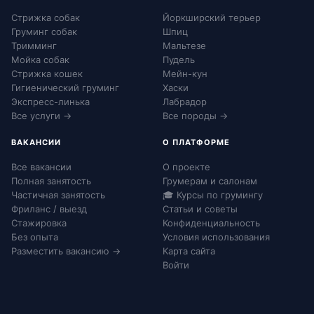
Стрижка собак
Йоркширский терьер
Груминг собак
Шпиц
Тримминг
Мальтезе
Мойка собак
Пудель
Стрижка кошек
Мейн-кун
Гигиенический груминг
Хаски
Экспресс-линька
Лабрадор
Все услуги →
Все породы →
ВАКАНСИИ
О ПЛАТФОРМЕ
Все вакансии
О проекте
Полная занятость
Грумерам и салонам
Частичная занятость
🎓 Курсы по грумингу
Фриланс / выезд
Статьи и советы
Стажировка
Конфиденциальность
Без опыта
Условия использования
Разместить вакансию →
Карта сайта
Войти