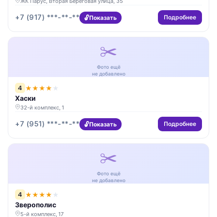
ЖК Парус, Вторая Береговая улица, 35
+7 (917) ***-**-**
Подробнее
Показать
✂️
Фото ещё
не добавлено
4
★
★
★
★
★
Хаски
32-й комплекс, 1
+7 (951) ***-**-**
Подробнее
Показать
✂️
Фото ещё
не добавлено
4
★
★
★
★
★
Зверополис
5-й комплекс, 17