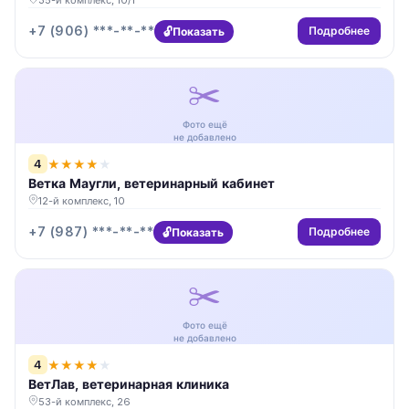
35-й комплекс, 10/1
+7 (906) ***-**-**
Подробнее
Показать
✂️
Фото ещё
не добавлено
4
★
★
★
★
★
Ветка Маугли, ветеринарный кабинет
12-й комплекс, 10
+7 (987) ***-**-**
Подробнее
Показать
✂️
Фото ещё
не добавлено
4
★
★
★
★
★
ВетЛав, ветеринарная клиника
53-й комплекс, 26