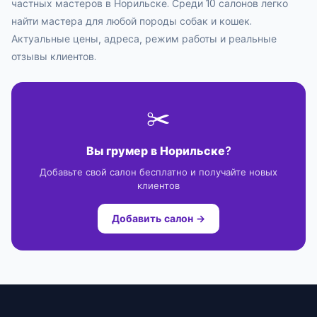
частных мастеров в Норильске. Среди 10 салонов легко
найти мастера для любой породы собак и кошек.
Актуальные цены, адреса, режим работы и реальные
отзывы клиентов.
✂️
Вы грумер в Норильске?
Добавьте свой салон бесплатно и получайте новых
клиентов
Добавить салон →