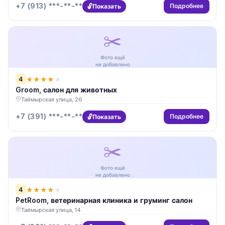
+7 (913) ***-**-**
Подробнее
Показать
✂️
Фото ещё
не добавлено
4
★
★
★
★
★
Groom, салон для животных
Таймырская улица, 26
+7 (391) ***-**-**
Подробнее
Показать
✂️
Фото ещё
не добавлено
4
★
★
★
★
★
PetRoom, ветеринарная клиника и груминг салон
Таймырская улица, 14