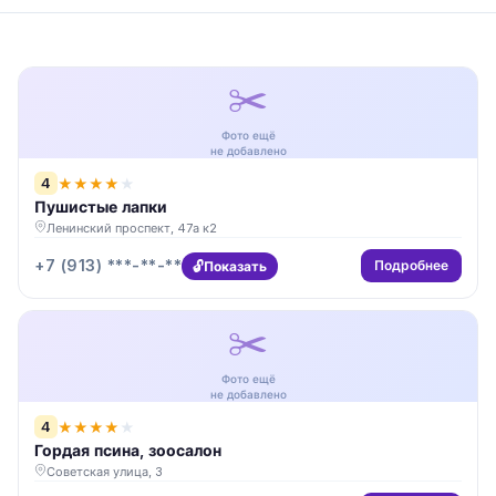
✂️
Фото ещё
не добавлено
4
★
★
★
★
★
Пушистые лапки
Ленинский проспект, 47а к2
+7 (913) ***-**-**
Подробнее
Показать
✂️
Фото ещё
не добавлено
4
★
★
★
★
★
Гордая псина, зоосалон
Советская улица, 3