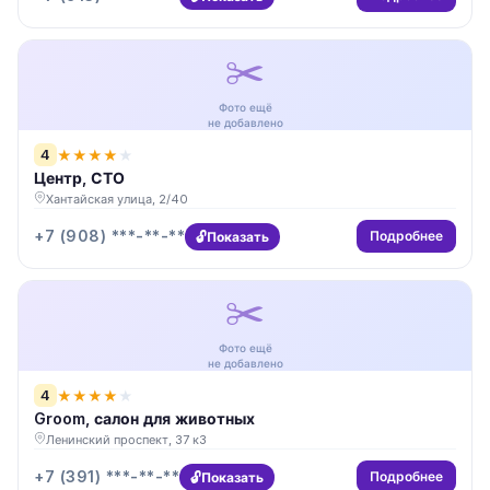
✂️
Фото ещё
не добавлено
4
★
★
★
★
★
Центр, СТО
Хантайская улица, 2/40
+7 (908) ***-**-**
Подробнее
Показать
✂️
Фото ещё
не добавлено
4
★
★
★
★
★
Groom, салон для животных
Ленинский проспект, 37 к3
+7 (391) ***-**-**
Подробнее
Показать