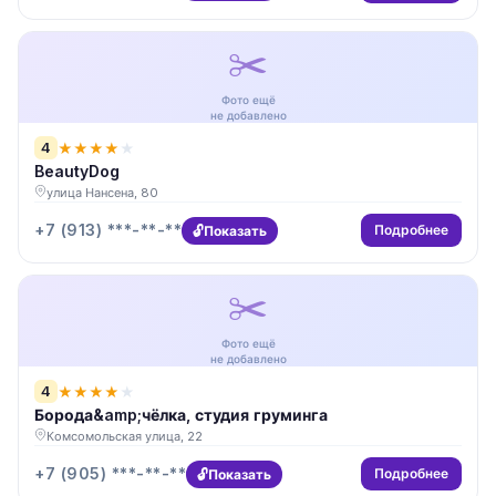
✂️
Фото ещё
не добавлено
4
★
★
★
★
★
BeautyDog
улица Нансена, 80
+7 (913) ***-**-**
Подробнее
Показать
✂️
Фото ещё
не добавлено
4
★
★
★
★
★
Борода&amp;чёлка, студия груминга
Комсомольская улица, 22
+7 (905) ***-**-**
Подробнее
Показать