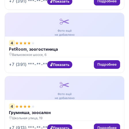
+7 (391) ***-**-**
Подробнее
Показать
✂️
Фото ещё
не добавлено
4
★
★
★
★
★
PetRoom, зоогостиница
Вальковское шоссе, 6
+7 (391) ***-**-**
Подробнее
Показать
✂️
Фото ещё
не добавлено
4
★
★
★
★
★
Грумняша, зоосалон
Школьная улица, 19
+7 (913) ***-**-**
Подробнее
Показать