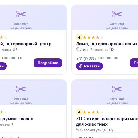
✂️
✂️
Фото ещё
Фото ещё
не добавлено
не добавлено
4
★
★
★
★
★
★
★
й, ветеринарный центр
Лимо, ветеринарная клиник
 улица, 83а
улица Беспалова, 112
 ***-**-**
+7 (978) ***-**-**
Подробнее
П
ть
Показать
✂️
✂️
Фото ещё
Фото ещё
не добавлено
не добавлено
4
★
★
★
★
★
★
★
 груминг-салон
ZOO стиль, салон-парикма
для животных
енина, 7
Киевская улица, 113/1