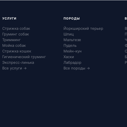
УСЛУГИ
ПОРОДЫ
Стрижка собак
Йоркширский терьер
В
Груминг собак
Шпиц
П
Тримминг
Мальтезе
Ч
Мойка собак
Пудель
Ф
Стрижка кошек
Мейн-кун
С
Гигиенический груминг
Хаски
Б
Экспресс-линька
Лабрадор
Р
Все услуги →
Все породы →