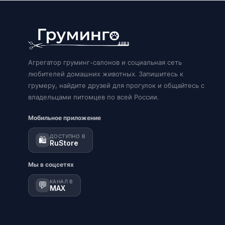
Агрегатор груминг-салонов и социальная сеть
любителей домашних животных. Запишитесь к
грумеру, найдите друзей для прогулок и общайтесь с
владельцами питомцев по всей России.
Мобильное приложение
ДОСТУПНО В
🛍️
RuStore
Мы в соцсетях
КАНАЛ В
💬
MAX