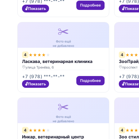
+7 (978) ***-**-**
+7 (978)
Подробнее
Показать
Показа
✂️
Фото ещё
не добавлено
4
4
★
★
★
★
★
★
★
★
Ласкава, ветеринарная клиника
ЗооПрай
улица Тренёва, 6
проспект
+7 (978) ***-**-**
+7 (978)
Подробнее
Показать
Показа
✂️
Фото ещё
не добавлено
4
4
★
★
★
★
★
★
★
★
Инкар, ветеринарный центр
Зоо стил