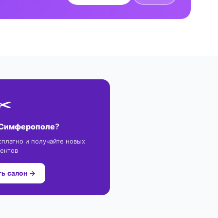
✂️
 Симферополе?
сплатно и получайте новых
ентов
ь салон →