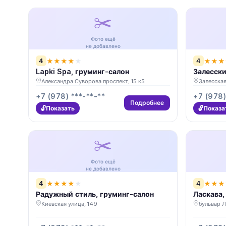
✂️
Фото ещё
не добавлено
4
4
★
★
★
★
★
★
★
★
Lapki Spa, груминг-салон
Залесски
Александра Суворова проспект, 15 к5
Залесская
+7 (978) ***-**-**
+7 (978)
Подробнее
Показать
Показа
✂️
Фото ещё
не добавлено
4
4
★
★
★
★
★
★
★
★
Радужный стиль, груминг-салон
Ласкава,
Киевская улица, 149
бульвар Л