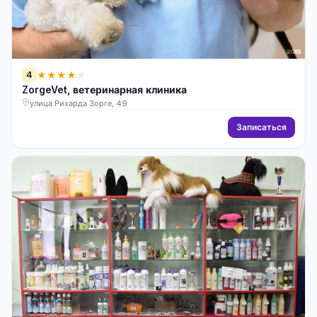
4
★
★
★
★
★
ZorgeVet, ветеринарная клиника
улица Рихарда Зорге, 49
Записаться