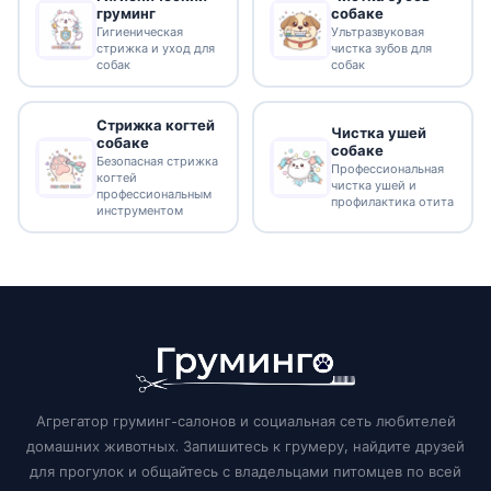
груминг
собаке
Гигиеническая
Ультразвуковая
стрижка и уход для
чистка зубов для
собак
собак
Стрижка когтей
Чистка ушей
собаке
собаке
Безопасная стрижка
Профессиональная
когтей
чистка ушей и
профессиональным
профилактика отита
инструментом
Агрегатор груминг-салонов и социальная сеть любителей
домашних животных. Запишитесь к грумеру, найдите друзей
для прогулок и общайтесь с владельцами питомцев по всей