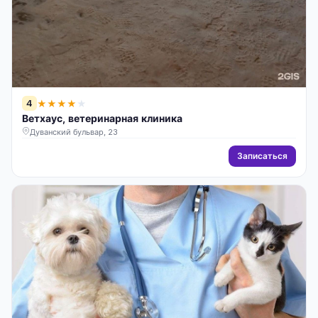
4
★
★
★
★
★
Ветхаус, ветеринарная клиника
Дуванский бульвар, 23
Записаться