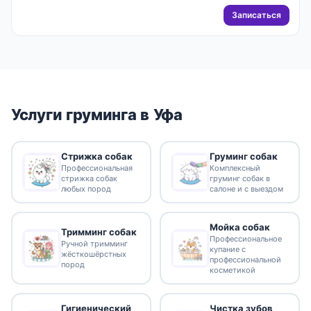
Записаться
Услуги груминга в Уфа
Стрижка собак
Груминг собак
Профессиональная
Комплексный
стрижка собак
груминг собак в
любых пород
салоне и с выездом
Мойка собак
Тримминг собак
Профессиональное
Ручной тримминг
купание с
жёсткошёрстных
профессиональной
пород
косметикой
Гигиенический
Чистка зубов