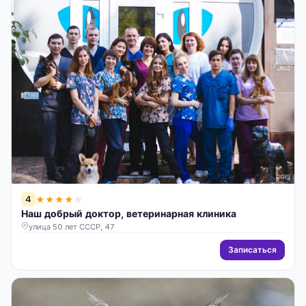
4
★
★
★
★
★
Наш добрый доктор, ветеринарная клиника
улица 50 лет СССР, 47
Записаться