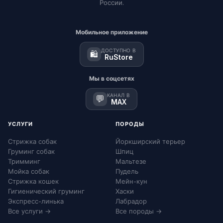
России.
Мобильное приложение
ДОСТУПНО В
🛍️
RuStore
Мы в соцсетях
КАНАЛ В
💬
MAX
УСЛУГИ
ПОРОДЫ
Стрижка собак
Йоркширский терьер
Груминг собак
Шпиц
Тримминг
Мальтезе
Мойка собак
Пудель
Стрижка кошек
Мейн-кун
Гигиенический груминг
Хаски
Экспресс-линька
Лабрадор
Все услуги →
Все породы →