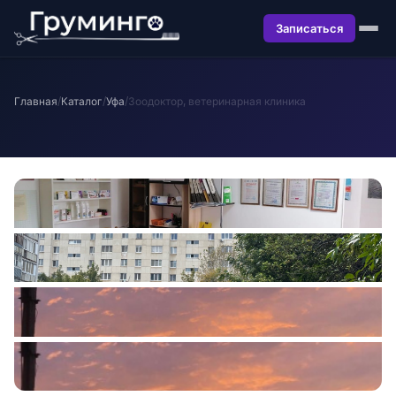
Записаться
Главная
/
Каталог
/
Уфа
/
Зоодоктор, ветеринарная клиника