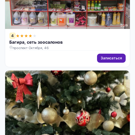
4
★
★
★
★
★
Багира, сеть зоосалонов
проспект Октября, 46
Записаться