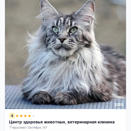
4
★
★
★
★
★
Центр здоровья животных, ветеринарная клиника
проспект Октября, 97