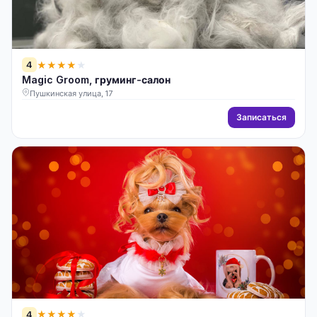
4
★
★
★
★
★
Magic Groom, груминг-салон
Пушкинская улица, 17
Записаться
4
★
★
★
★
★