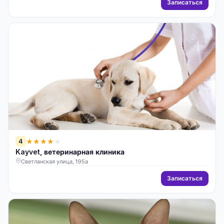
Записаться
4
★
★
★
★
★
Kayvet, ветеринарная клиника
Светланская улица, 195а
Записаться