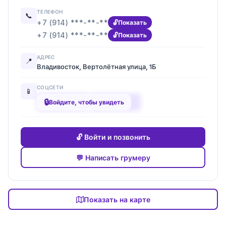
ТЕЛЕФОН
📞
+7 (914) ***-**-**
Показать
+7 (914) ***-**-**
Показать
АДРЕС
📍
Владивосток, Вертолётная улица, 1Б
СОЦСЕТИ
📱
🔒
████████
████████
Войдите, чтобы увидеть
🔓 Войти и позвонить
💬 Написать грумеру
Показать на карте