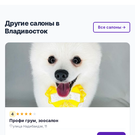
Другие салоны в
Все салоны →
Владивосток
4
★
★
★
★
★
Профи грум, зоосалон
улица Надибаидзе, 11