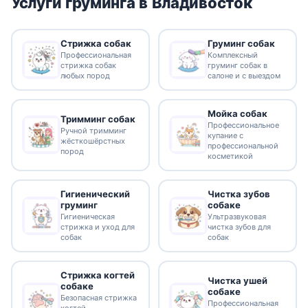
Услуги груминга в Владивосток
Стрижка собак
Груминг собак
Профессиональная
Комплексный
стрижка собак
груминг собак в
любых пород
салоне и с выездом
Мойка собак
Тримминг собак
Профессиональное
Ручной тримминг
купание с
жёсткошёрстных
профессиональной
пород
косметикой
Гигиенический
Чистка зубов
груминг
собаке
Гигиеническая
Ультразвуковая
стрижка и уход для
чистка зубов для
собак
собак
Стрижка когтей
Чистка ушей
собаке
собаке
Безопасная стрижка
Профессиональная