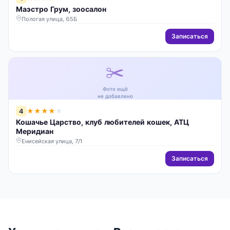
Маэстро Грум, зоосалон
Пологая улица, 65Б
Записаться
✂️
Фото ещё
не добавлено
4
★
★
★
★
★
Кошачье Царство, клуб любителей кошек, АТЦ
Меридиан
Енисейская улица, 7/1
Записаться