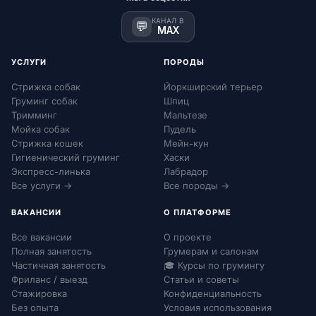
КАНАЛ В
💬
MAX
УСЛУГИ
ПОРОДЫ
Стрижка собак
Йоркширский терьер
Груминг собак
Шпиц
Тримминг
Мальтезе
Мойка собак
Пудель
Стрижка кошек
Мейн-кун
Гигиенический груминг
Хаски
Экспресс-линька
Лабрадор
Все услуги →
Все породы →
ВАКАНСИИ
О ПЛАТФОРМЕ
Все вакансии
О проекте
Полная занятость
Грумерам и салонам
Частичная занятость
🎓 Курсы по грумингу
Фриланс / выезд
Статьи и советы
Стажировка
Конфиденциальность
Без опыта
Условия использования