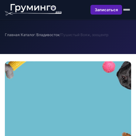
Записаться
Главная
/
Каталог
/
Владивосток
/
Пушистый Вояж, зооцентр