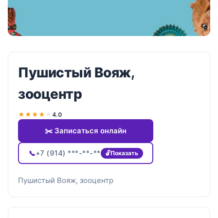
Пушистый Вояж,
зооцентр
★
★
★
★
★
4.0
✂️ Записаться онлайн
📞
+7 (914) ***-**-**
Показать
Пушистый Вояж, зооцентр