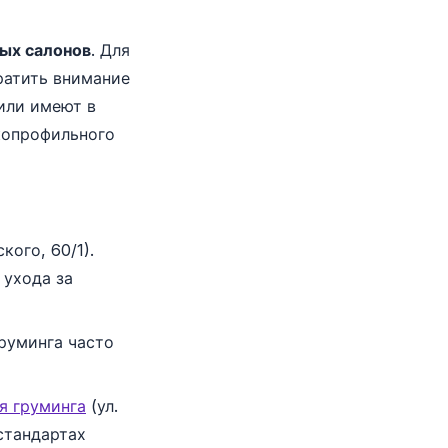
ых салонов
. Для
ратить внимание
или имеют в
копрофильного
кого, 60/1).
 ухода за
груминга часто
ая груминга
(ул.
стандартах