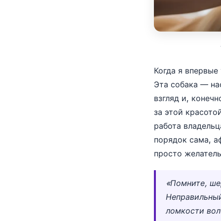
Когда я впервые
Эта собака — на
взгляд и, конеч
за этой красото
работа владельц
порядок сама, а
просто желатель
«Помните, шер
Неправильный
ломкости вол