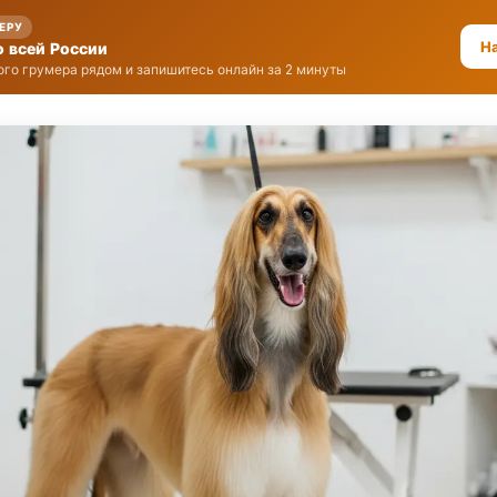
МЕРУ
Н
о всей России
го грумера рядом и запишитесь онлайн за 2 минуты