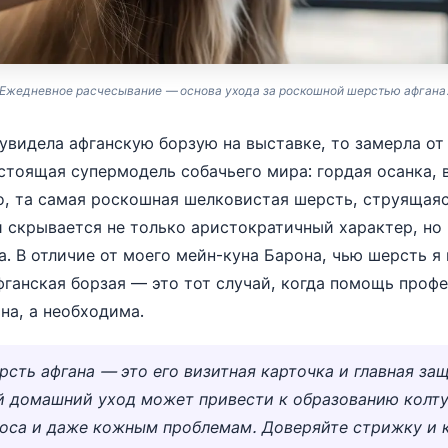
Ежедневное расчесывание — основа ухода за роскошной шерстью афгана
 увидела афганскую борзую на выставке, то замерла от
стоящая супермодель собачьего мира: гордая осанка,
но, та самая роскошная шелковистая шерсть, струящаяс
й скрывается не только аристократичный характер, но
а. В отличие от моего мейн-куна Барона, чью шерсть я
фганская борзая — это тот случай, когда помощь проф
на, а необходима.
сть афгана — это его визитная карточка и главная защ
 домашний уход может привести к образованию колту
оса и даже кожным проблемам. Доверяйте стрижку и