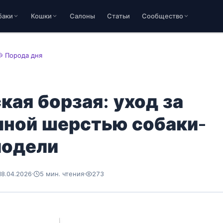
баки
Кошки
Салоны
Статьи
Сообщество
🐶 Порода дня
кая борзая: уход за
ной шерстью собаки-
модели
18.04.2026
·
5 мин. чтения
·
273