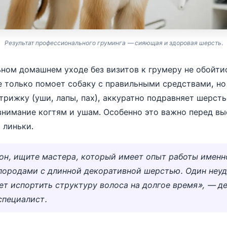
Результат профессионального груминга — сияющая и здоровая шерсть.
ном домашнем уходе без визитов к грумеру не обойти
 только помоет собаку с правильными средствами, но
трижку (уши, лапы, пах), аккуратно подравняет шерсть
внимание когтям и ушам. Особенно это важно перед вы
 линьки.
он, ищите мастера, который имеет опыт работы именн
породами с длинной декоративной шерстью. Один неу
т испортить структуру волоса на долгое время», — д
специалист.