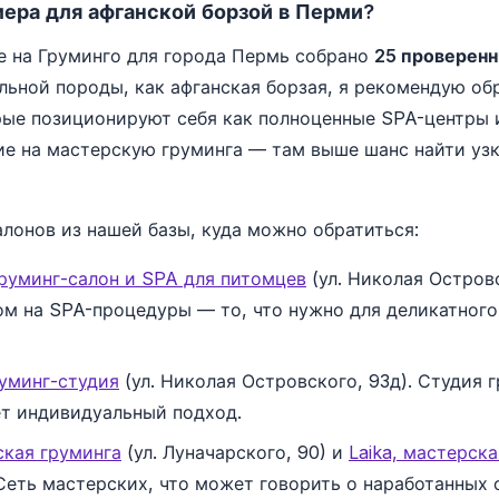
мера для афганской борзой в Перми?
е на Груминго для города Пермь собрано
25 проверенн
льной породы, как афганская борзая, я рекомендую об
рые позиционируют себя как полноценные SPA-центры 
ие на мастерскую груминга — там выше шанс найти уз
алонов из нашей базы, куда можно обратиться:
 груминг-салон и SPA для питомцев
(ул. Николая Островс
ом на SPA-процедуры — то, что нужно для деликатного
руминг-студия
(ул. Николая Островского, 93д). Студия 
т индивидуальный подход.
ская груминга
(ул. Луначарского, 90) и
Laika, мастерск
 Сеть мастерских, что может говорить о наработанных 