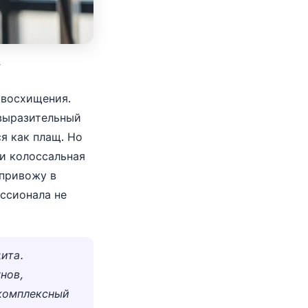
.
 восхищения.
 выразительный
я как плащ. Но
 и колоссальная
 привожу в
ессионала не
ита.
нов,
 комплексный