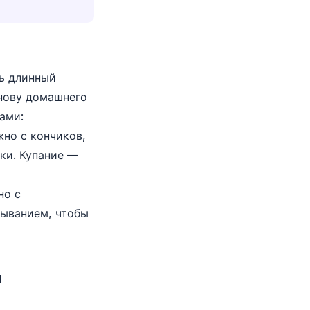
нь длинный
снову домашнего
ами:
жно с кончиков,
ки. Купание —
но с
сыванием, чтобы
й