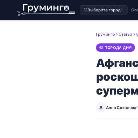
Выберите город
Со
Груминго
Статьи
🐶 ПОРОДА ДНЯ
Афганс
роскош
супер
А
Анна Соколова
·