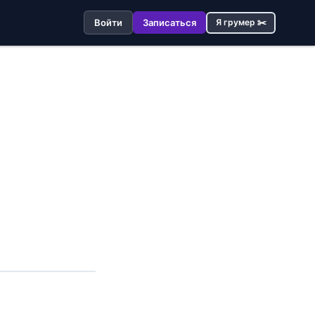
Войти
Записаться
Я грумер ✂️