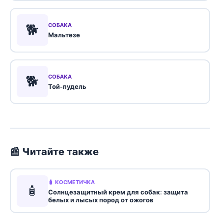
🐕
СОБАКА
Мальтезе
🐕
СОБАКА
Той-пудель
📰 Читайте также
🧴 КОСМЕТИЧКА
🧴
Солнцезащитный крем для собак: защита
белых и лысых пород от ожогов