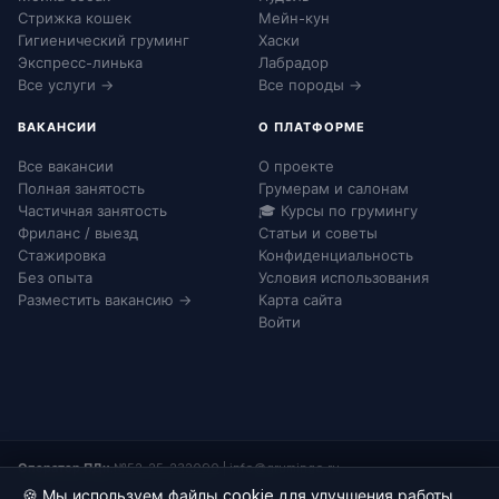
Стрижка кошек
Мейн-кун
Гигиенический груминг
Хаски
Экспресс-линька
Лабрадор
Все услуги →
Все породы →
ВАКАНСИИ
О ПЛАТФОРМЕ
Все вакансии
О проекте
Полная занятость
Грумерам и салонам
Частичная занятость
🎓 Курсы по грумингу
Фриланс / выезд
Статьи и советы
Стажировка
Конфиденциальность
Без опыта
Условия использования
Разместить вакансию →
Карта сайта
Войти
Оператор ПДн:
№52-25-232090
|
info@grumingo.ru
🍪 Мы используем файлы cookie для улучшения работы