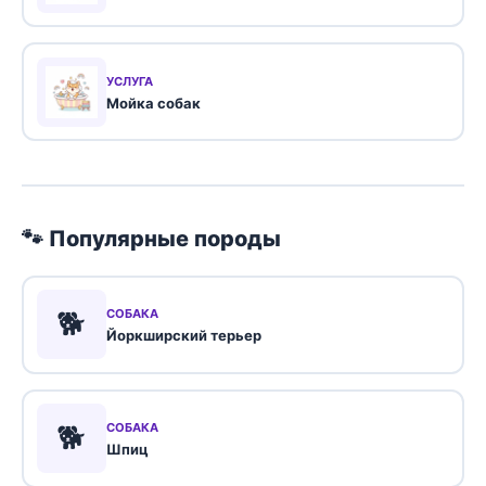
УСЛУГА
Мойка собак
🐾 Популярные породы
🐕
СОБАКА
Йоркширский терьер
🐕
СОБАКА
Шпиц