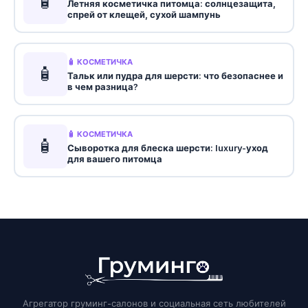
🧴
Летняя косметичка питомца: солнцезащита,
спрей от клещей, сухой шампунь
🧴 КОСМЕТИЧКА
🧴
Тальк или пудра для шерсти: что безопаснее и
в чем разница?
🧴 КОСМЕТИЧКА
🧴
Сыворотка для блеска шерсти: luxury-уход
для вашего питомца
Агрегатор груминг-салонов и социальная сеть любителей