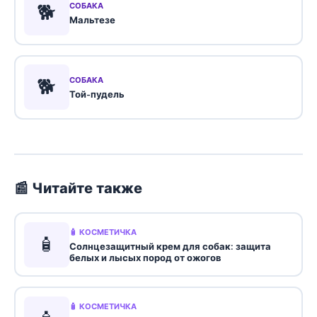
🐕
СОБАКА
Мальтезе
🐕
СОБАКА
Той-пудель
📰 Читайте также
🧴 КОСМЕТИЧКА
🧴
Солнцезащитный крем для собак: защита
белых и лысых пород от ожогов
🧴 КОСМЕТИЧКА