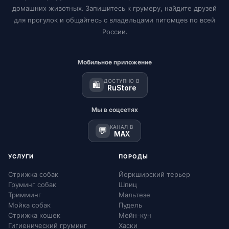
домашних животных. Запишитесь к грумеру, найдите друзей
для прогулок и общайтесь с владельцами питомцев по всей
России.
Мобильное приложение
ДОСТУПНО В
🛍️
RuStore
Мы в соцсетях
КАНАЛ В
💬
MAX
УСЛУГИ
ПОРОДЫ
Стрижка собак
Йоркширский терьер
Груминг собак
Шпиц
Тримминг
Мальтезе
Мойка собак
Пудель
Стрижка кошек
Мейн-кун
Гигиенический груминг
Хаски