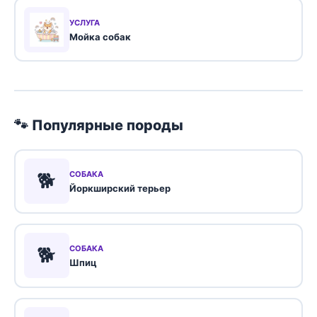
УСЛУГА
Мойка собак
🐾 Популярные породы
🐕
СОБАКА
Йоркширский терьер
🐕
СОБАКА
Шпиц