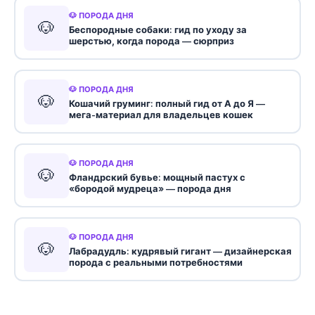
🐶 ПОРОДА ДНЯ
🐶
Беспородные собаки: гид по уходу за
шерстью, когда порода — сюрприз
🐶 ПОРОДА ДНЯ
🐶
Кошачий груминг: полный гид от А до Я —
мега-материал для владельцев кошек
🐶 ПОРОДА ДНЯ
🐶
Фландрский бувье: мощный пастух с
«бородой мудреца» — порода дня
🐶 ПОРОДА ДНЯ
🐶
Лабрадудль: кудрявый гигант — дизайнерская
порода с реальными потребностями