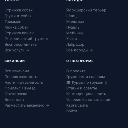
УСЛУГИ
ПОРОДЫ
Стрижка собак
Йоркширский терьер
Груминг собак
Шпиц
Тримминг
Мальтезе
Мойка собак
Пудель
Стрижка кошек
Мейн-кун
Гигиенический груминг
Хаски
Экспресс-линька
Лабрадор
Все услуги →
Все породы →
ВАКАНСИИ
О ПЛАТФОРМЕ
Все вакансии
О проекте
Полная занятость
Грумерам и салонам
Частичная занятость
🎓 Курсы по грумингу
Фриланс / выезд
Статьи и советы
Стажировка
Конфиденциальность
Без опыта
Условия использования
Разместить вакансию →
Карта сайта
Войти