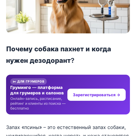
Почему собака пахнет и когда
нужен дезодорант?
✂️ ДЛЯ ГРУМЕРОВ
Груминго — платформа
для грумеров и салонов
Зарегистрироваться →
Онлайн-запись, расписание,
рейтинг и клиенты из поиска —
бесплатно
Запах «псины» – это естественный запах собаки,
усиливающийся, когда шерсть и кожа становятся