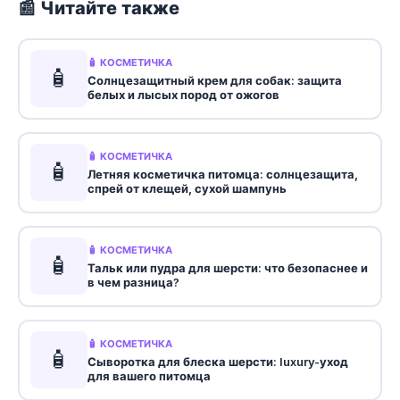
📰 Читайте также
🧴 КОСМЕТИЧКА
🧴
Солнцезащитный крем для собак: защита
белых и лысых пород от ожогов
🧴 КОСМЕТИЧКА
🧴
Летняя косметичка питомца: солнцезащита,
спрей от клещей, сухой шампунь
🧴 КОСМЕТИЧКА
🧴
Тальк или пудра для шерсти: что безопаснее и
в чем разница?
🧴 КОСМЕТИЧКА
🧴
Сыворотка для блеска шерсти: luxury-уход
для вашего питомца