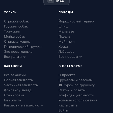
MAX
УСЛУГИ
ПОРОДЫ
Стрижка собак
Йоркширский терьер
Груминг собак
Шпиц
Тримминг
Мальтезе
Мойка собак
Пудель
Стрижка кошек
Мейн-кун
Гигиенический груминг
Хаски
Экспресс-линька
Лабрадор
Все услуги →
Все породы →
ВАКАНСИИ
О ПЛАТФОРМЕ
Все вакансии
О проекте
Полная занятость
Грумерам и салонам
Частичная занятость
🎓 Курсы по грумингу
Фриланс / выезд
Статьи и советы
Стажировка
Конфиденциальность
Без опыта
Условия использования
Разместить вакансию →
Карта сайта
Войти