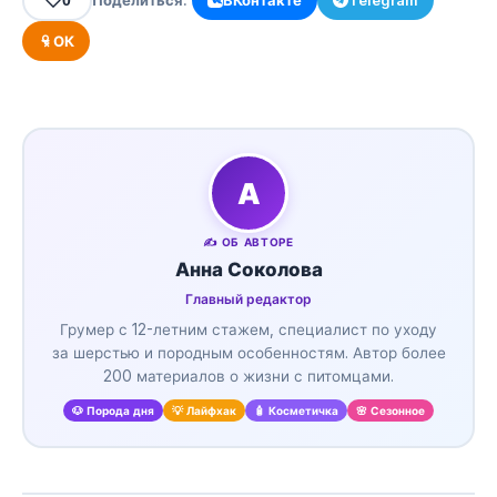
0
Поделиться:
ВКонтакте
Telegram
ОК
А
✍️ ОБ АВТОРЕ
Анна Соколова
Главный редактор
Грумер с 12-летним стажем, специалист по уходу
за шерстью и породным особенностям. Автор более
200 материалов о жизни с питомцами.
🐶 Порода дня
💡 Лайфхак
🧴 Косметичка
🌸 Сезонное