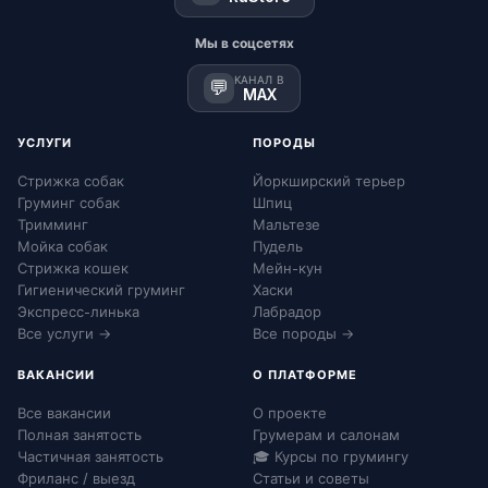
Мы в соцсетях
КАНАЛ В
💬
MAX
УСЛУГИ
ПОРОДЫ
Стрижка собак
Йоркширский терьер
Груминг собак
Шпиц
Тримминг
Мальтезе
Мойка собак
Пудель
Стрижка кошек
Мейн-кун
Гигиенический груминг
Хаски
Экспресс-линька
Лабрадор
Все услуги →
Все породы →
ВАКАНСИИ
О ПЛАТФОРМЕ
Все вакансии
О проекте
Полная занятость
Грумерам и салонам
Частичная занятость
🎓 Курсы по грумингу
Фриланс / выезд
Статьи и советы