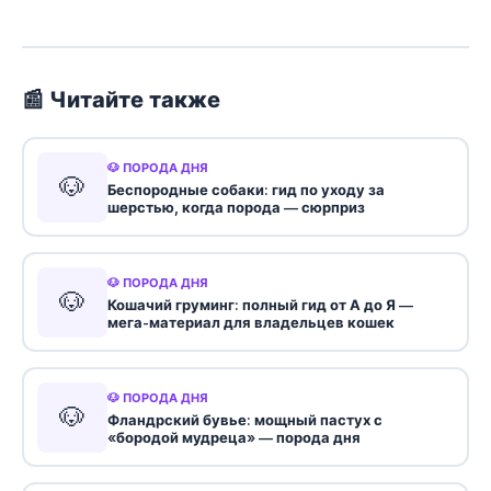
📰 Читайте также
🐶 ПОРОДА ДНЯ
🐶
Беспородные собаки: гид по уходу за
шерстью, когда порода — сюрприз
🐶 ПОРОДА ДНЯ
🐶
Кошачий груминг: полный гид от А до Я —
мега-материал для владельцев кошек
🐶 ПОРОДА ДНЯ
🐶
Фландрский бувье: мощный пастух с
«бородой мудреца» — порода дня