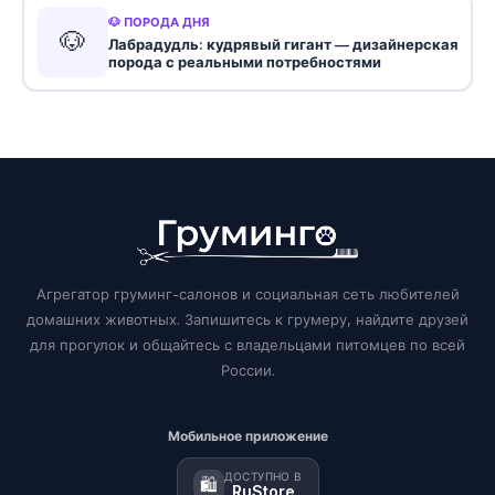
🐶 ПОРОДА ДНЯ
🐶
Лабрадудль: кудрявый гигант — дизайнерская
порода с реальными потребностями
Агрегатор груминг-салонов и социальная сеть любителей
домашних животных. Запишитесь к грумеру, найдите друзей
для прогулок и общайтесь с владельцами питомцев по всей
России.
Мобильное приложение
ДОСТУПНО В
🛍️
RuStore