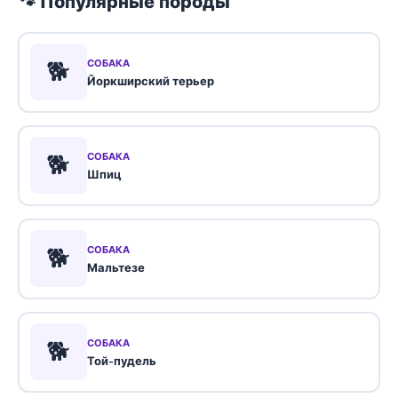
🐾 Популярные породы
🐕
СОБАКА
Йоркширский терьер
🐕
СОБАКА
Шпиц
🐕
СОБАКА
Мальтезе
🐕
СОБАКА
Той-пудель