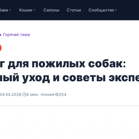
баки
Кошки
Салоны
Статьи
Сообщество
 Горячая тема
г для пожилых собак:
ый уход и советы эксп
04.04.2026
·
6 мин. чтения
·
254