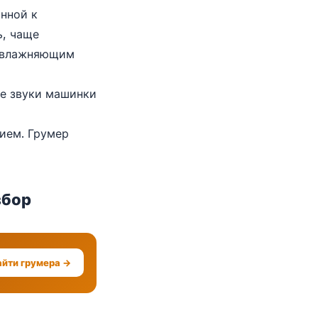
онной к
ь, чаще
 увлажняющим
ие звуки машинки
ием. Грумер
збор
айти грумера →