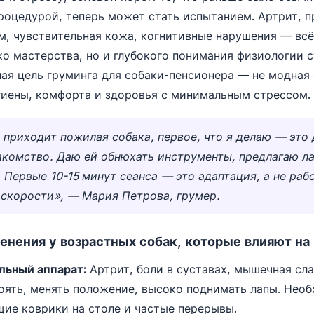
роцедурой, теперь может стать испытанием. Артрит, 
м, чувствительная кожа, когнитивные нарушения — всё
ко мастерства, но и глубокого понимания физиологии
ная цель груминга для собаки-пенсионера — не модная 
иены, комфорта и здоровья с минимальным стрессом.
 приходит пожилая собака, первое, что я делаю — это 
акомство. Даю ей обнюхать инструменты, предлагаю л
 Первые 10-15 минут сеанса — это адаптация, а не раб
 скорости», — Мария Петрова, грумер.
нения у возрастных собак, которые влияют на
льный аппарат:
Артрит, боли в суставах, мышечная сла
оять, менять положение, высоко поднимать лапы. Нео
ие коврики на столе и частые перерывы.