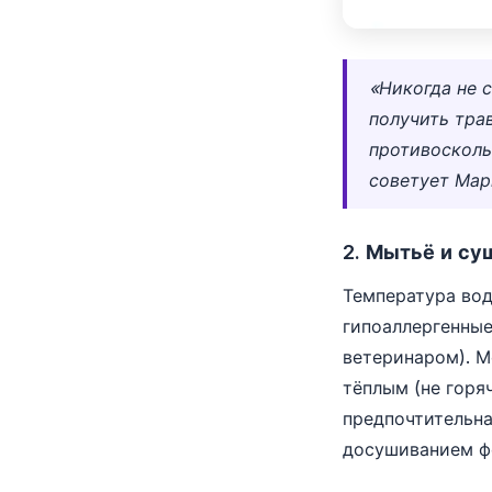
«Никогда не 
получить тра
противосколь
советует Мар
2. Мытьё и су
Температура вод
гипоаллергенные
ветеринаром). М
тёплым (не горя
предпочтительна
досушиванием ф