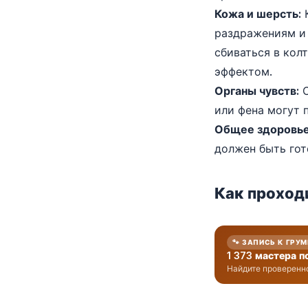
Кожа и шерсть:
К
раздражениям и 
сбиваться в ко
эффектом.
Органы чувств:
С
или фена могут 
Общее здоровье
должен быть гот
Как проход
🐾 ЗАПИСЬ К ГРУ
1 373 мастера п
Найдите проверенно