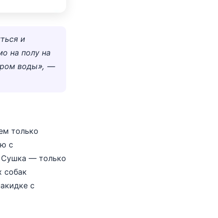
ться и
о на полу на
ором воды», —
ем только
ию с
. Сушка — только
х собак
акидке с