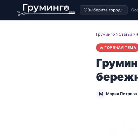
Выберите город
Со
Груминго
Статьи

🔥 ГОРЯЧАЯ ТЕМА
Грумин
бережн
М
Мария Петрова
·