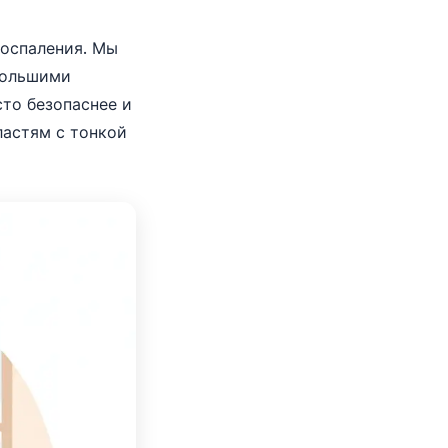
воспаления. Мы
большими
сто безопаснее и
ластям с тонкой