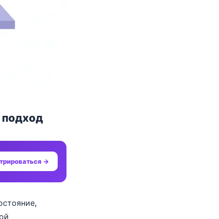
 подход
трироваться →
остояние,
ной