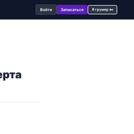
Войти
Записаться
Я грумер ✂️
ерта