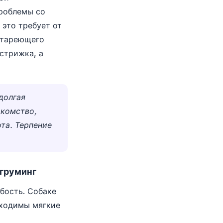
проблемы со
 это требует от
 стареющего
стрижка, а
долгая
акомство,
ота. Терпение
 груминг
бость. Собаке
бходимы мягкие