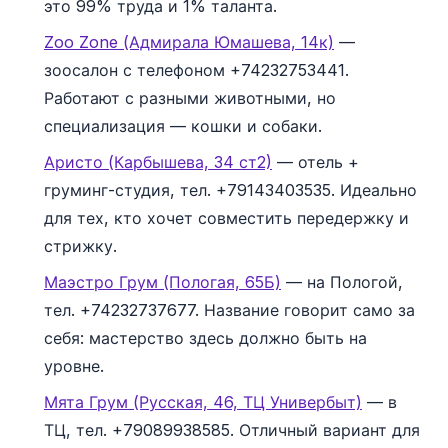
это 99% труда и 1% таланта.
Zoo Zone (Адмирала Юмашева, 14к)
—
зоосалон с телефоном +74232753441.
Работают с разными животными, но
специализация — кошки и собаки.
Аристо (Карбышева, 34 ст2)
— отель +
груминг-студия, тел. +79143403535. Идеально
для тех, кто хочет совместить передержку и
стрижку.
Маэстро Грум (Пологая, 65Б)
— на Пологой,
тел. +74232737677. Название говорит само за
себя: мастерство здесь должно быть на
уровне.
Мята Грум (Русская, 46, ТЦ Универбыт)
— в
ТЦ, тел. +79089938585. Отличный вариант для