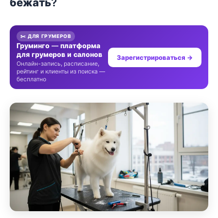
бежать?
✂️ ДЛЯ ГРУМЕРОВ
Груминго — платформа
для грумеров и салонов
Зарегистрироваться →
Онлайн-запись, расписание,
рейтинг и клиенты из поиска —
бесплатно