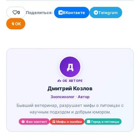
0
Поделиться:
ВКонтакте
Telegram
ОК
Д
✍️ ОБ АВТОРЕ
Дмитрий Козлов
Зоопсихолог · Автор
Бывший ветеринар, разрушает мифы о питомцах с
научным подходом и добрым юмором.
😂 Фан-контент
🙅 Мифы и ошибки
🏙️ Город и питомцы