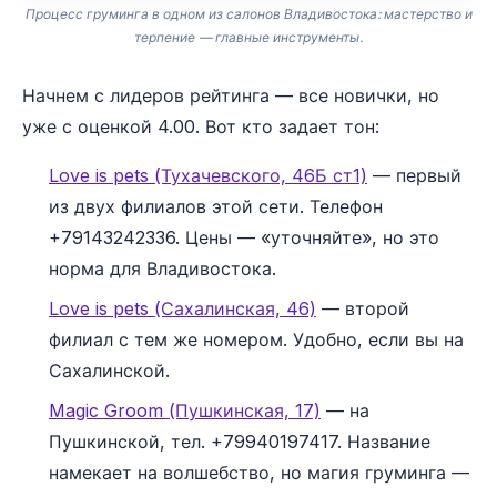
Процесс груминга в одном из салонов Владивостока: мастерство и
терпение — главные инструменты.
Начнем с лидеров рейтинга — все новички, но
уже с оценкой 4.00. Вот кто задает тон:
Love is pets (Тухачевского, 46Б ст1)
— первый
из двух филиалов этой сети. Телефон
+79143242336. Цены — «уточняйте», но это
норма для Владивостока.
Love is pets (Сахалинская, 46)
— второй
филиал с тем же номером. Удобно, если вы на
Сахалинской.
Magic Groom (Пушкинская, 17)
— на
Пушкинской, тел. +79940197417. Название
намекает на волшебство, но магия груминга —