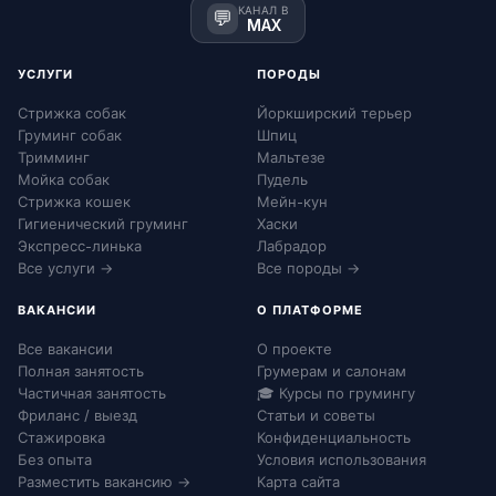
КАНАЛ В
💬
MAX
УСЛУГИ
ПОРОДЫ
Стрижка собак
Йоркширский терьер
Груминг собак
Шпиц
Тримминг
Мальтезе
Мойка собак
Пудель
Стрижка кошек
Мейн-кун
Гигиенический груминг
Хаски
Экспресс-линька
Лабрадор
Все услуги →
Все породы →
ВАКАНСИИ
О ПЛАТФОРМЕ
Все вакансии
О проекте
Полная занятость
Грумерам и салонам
Частичная занятость
🎓 Курсы по грумингу
Фриланс / выезд
Статьи и советы
Стажировка
Конфиденциальность
Без опыта
Условия использования
Разместить вакансию →
Карта сайта