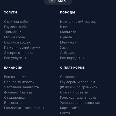
MAX
УСЛУГИ
ПОРОДЫ
Стрижка собак
Йоркширский терьер
Груминг собак
Шпиц
Тримминг
Мальтезе
Мойка собак
Пудель
Стрижка кошек
Мейн-кун
Гигиенический груминг
Хаски
Экспресс-линька
Лабрадор
Все услуги →
Все породы →
ВАКАНСИИ
О ПЛАТФОРМЕ
Все вакансии
О проекте
Полная занятость
Грумерам и салонам
Частичная занятость
🎓 Курсы по грумингу
Фриланс / выезд
Статьи и советы
Стажировка
Конфиденциальность
Без опыта
Условия использования
Разместить вакансию →
Карта сайта
Войти