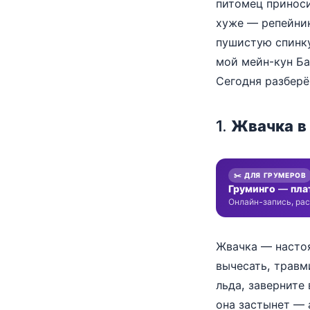
питомец приноси
хуже — репейник
пушистую спинку
мой мейн-кун Ба
Сегодня разберё
1. Жвачка 
✂️ ДЛЯ ГРУМЕРОВ
Груминго — пла
Онлайн-запись, рас
Жвачка — настоя
вычесать, травми
льда, заверните
она застынет — 