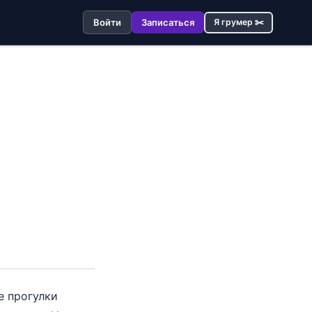
Войти
Записаться
Я грумер ✂️
е прогулки