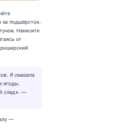
нёте
я за подшёрсток.
тунов. Нанесите
игаясь от
йоркширский
ов. Я смазала
е ягоды.
й след». —
алу —