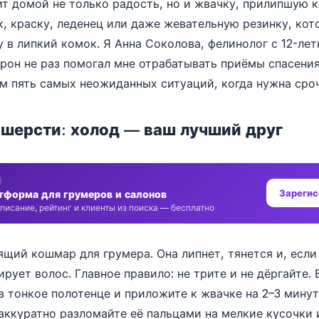
т домой не только радость, но и жвачку, прилипшую к
, краску, леденец или даже жевательную резинку, кот
 в липкий комок. Я Анна Соколова, фелинолог с 12-ле
рон не раз помогал мне отрабатывать приёмы спасени
м пять самых неожиданных ситуаций, когда нужна сро
в шерсти: холод — ваш лучший друг
Зарегис
тформа для грумеров и салонов
писание, рейтинг и клиенты из поиска — бесплатно
щий кошмар для грумера. Она липнет, тянется и, если
рует волос. Главное правило: не трите и не дёргайте.
 в тонкое полотенце и приложите к жвачке на 2–3 минут
аккуратно разломайте её пальцами на мелкие кусочки и