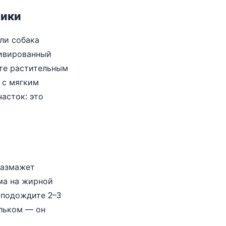
ники
сли собака
тивированный
ите растительным
 с мягким
асток: это
размажет
ема на жирной
 подождите 2–3
альком — он