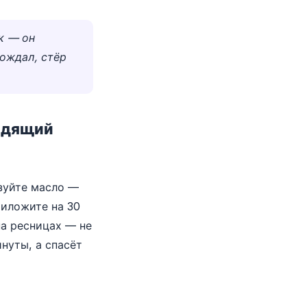
к — он
дождал, стёр
щадящий
ьзуйте масло —
риложите на 30
на ресницах — не
нуты, а спасёт