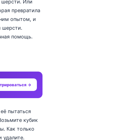
 шерсти. Или
орая превратила
тним опытом, и
я шерсти.
чная помощь.
трироваться →
 её пытаться
 Возьмите кубик
ы. Как только
 удалите.