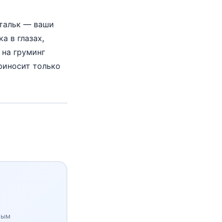
 тальк — ваши
а в глазах,
 на груминг
приносит только
ным