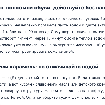
ля волос или обуви: действуйте без па
 столько эстетическая, сколько токсическая угроза. Е
краску, немедленно промойте пасть водой и дайте ак
а 1 таблетка на 10 кг веса). Саму шерсть сначала смоч
створит пигмент. Через 15 минут смойте тёплой водой
краска уже высохла, лучше выстригите испорченный уч
аснее, чем травмировать кожу химией.
или карамель: не отмачивайте водой
 — ещё один частый гость на прогулках. Вода только 
сти, а вот кусочек сливочного масла или детского кр
т сахарную структуру. Нанесите средство на конфету,
е салфеткой. Остатки уберите сухим шампунем или т
ь.