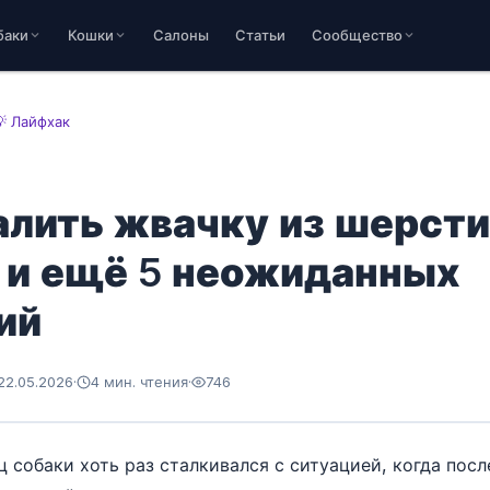
баки
Кошки
Салоны
Статьи
Сообщество
💡 Лайфхак
алить жвачку из шерсти
 и ещё 5 неожиданных
ий
22.05.2026
·
4 мин. чтения
·
746
 собаки хоть раз сталкивался с ситуацией, когда посл