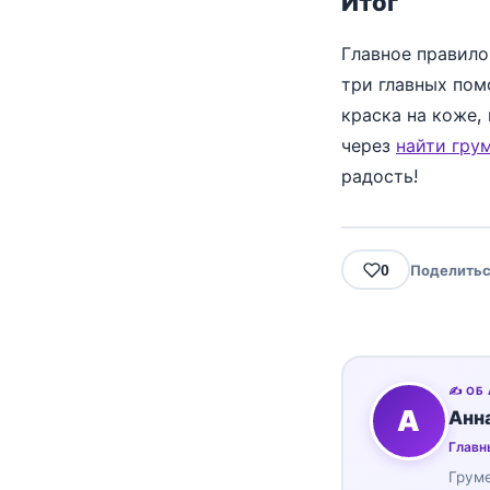
Итог
Главное правило
три главных пом
краска на коже,
через
найти гру
радость!
0
Поделитьс
✍️ ОБ
А
Анн
Главн
Груме