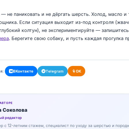
 — не паниковать и не дёргать шерсть. Холод, масло и
ощника. Если ситуация выходит из-под контроля (жвачк
 глубокий колтун), не экспериментируйте — запишитесь
мера
. Берегите свою собаку, и пусть каждая прогулка 
я:
ВКонтакте
Telegram
ОК
 АВТОРЕ
а Соколова
ый редактор
р с 12-летним стажем, специалист по уходу за шерстью и пород