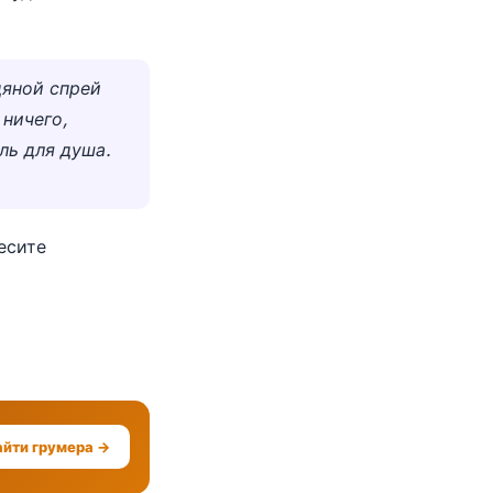
дяной спрей
 ничего,
ль для душа.
есите
айти грумера →