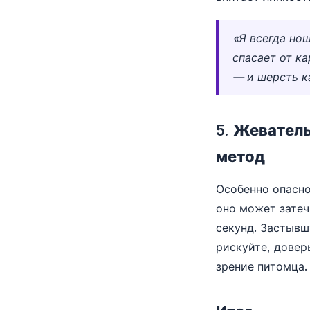
«Я всегда но
спасает от к
— и шерсть к
5. Жевател
метод
Особенно опасно
оно может затеч
секунд. Застывш
рискуйте, довер
зрение питомца.