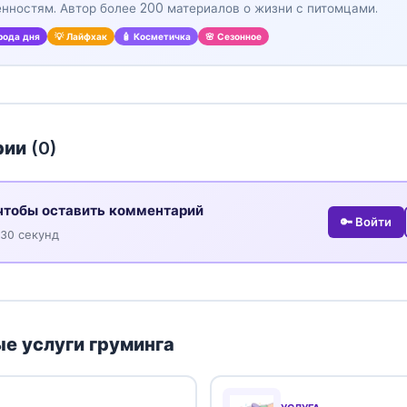
нностям. Автор более 200 материалов о жизни с питомцами.
рода дня
💡 Лайфхак
🧴 Косметичка
🌸 Сезонное
ии (
0
)
чтобы оставить комментарий
🔑 Войти
 30 секунд
е услуги груминга