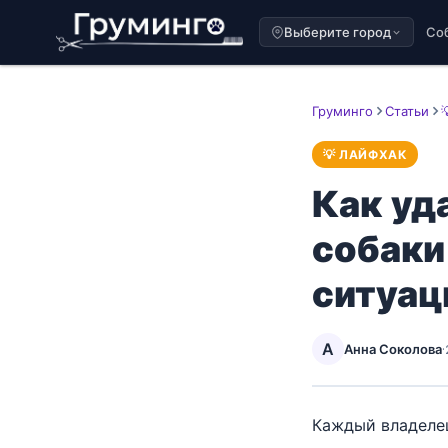
Выберите город
Со
Груминго
Статьи
💡 ЛАЙФХАК
Как уд
собаки
ситуац
А
Анна Соколова
·
Каждый владелец