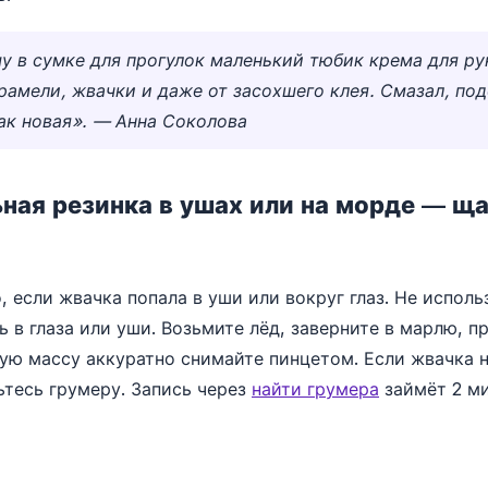
шу в сумке для прогулок маленький тюбик крема для ру
арамели, жвачки и даже от засохшего клея. Смазал, по
ак новая». — Анна Соколова
ьная резинка в ушах или на морде — 
, если жвачка попала в уши или вокруг глаз. Не испол
ь в глаза или уши. Возьмите лёд, заверните в марлю, п
ую массу аккуратно снимайте пинцетом. Если жвачка 
ьтесь грумеру. Запись через
найти грумера
займёт 2 ми