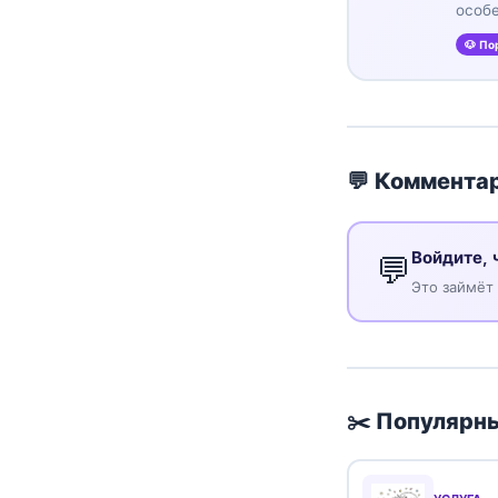
особе
🐶 По
💬 Комментар
Войдите, 
💬
Это займёт
✂️ Популярны