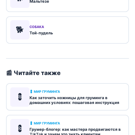
Мальтезе
🐕
СОБАКА
Той-пудель
📰 Читайте также
💈 МИР ГРУМИНГА
💈
Как заточить ножницы для груминга в
домашних условиях: пошаговая инструкция
💈 МИР ГРУМИНГА
💈
Грумер-блогер: как мастера продвигаются в
TikTok и зачем это знать клиентам