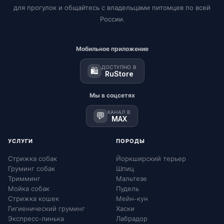
для прогулок и общайтесь с владельцами питомцев по всей
России.
Мобильное приложение
ДОСТУПНО В
🛍️
RuStore
Мы в соцсетях
КАНАЛ В
💬
MAX
УСЛУГИ
ПОРОДЫ
Стрижка собак
Йоркширский терьер
Груминг собак
Шпиц
Тримминг
Мальтезе
Мойка собак
Пудель
Стрижка кошек
Мейн-кун
Гигиенический груминг
Хаски
Экспресс-линька
Лабрадор