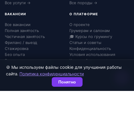
Все услуги →
Все породы →
ВАКАНСИИ
О ПЛАТФОРМЕ
Все вакансии
О проекте
Полная занятость
Грумерам и салонам
Частичная занятость
🎓 Курсы по грумингу
Фриланс / выезд
Статьи и советы
Стажировка
Конфиденциальность
Без опыта
Условия использования
Разместить вакансию →
Карта сайта
Войти
🍪 Мы используем файлы cookie для улучшения работы
сайта.
Политика конфиденциальности
Понятно
Оператор ПДн:
№52-25-232090
|
info@grumingo.ru
© 2026 Груминго. Все права защищены.
Конфиденциальность
Согласие на ПДн
Соглашение
Карта сайта