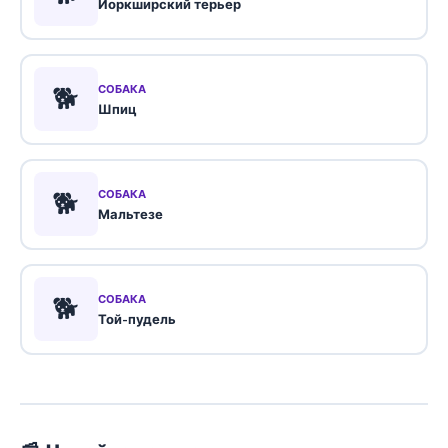
Йоркширский терьер
🐕
СОБАКА
Шпиц
🐕
СОБАКА
Мальтезе
🐕
СОБАКА
Той-пудель