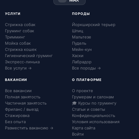
УСЛУГИ
ПОРОДЫ
Стрижка собак
Йоркширский терьер
Груминг собак
Шпиц
Тримминг
Мальтезе
Мойка собак
Пудель
Стрижка кошек
Мейн-кун
Гигиенический груминг
Хаски
Экспресс-линька
Лабрадор
Все услуги →
Все породы →
ВАКАНСИИ
О ПЛАТФОРМЕ
Все вакансии
О проекте
Полная занятость
Грумерам и салонам
Частичная занятость
🎓 Курсы по грумингу
Фриланс / выезд
Статьи и советы
Стажировка
Конфиденциальность
Без опыта
Условия использования
Разместить вакансию →
Карта сайта
Войти