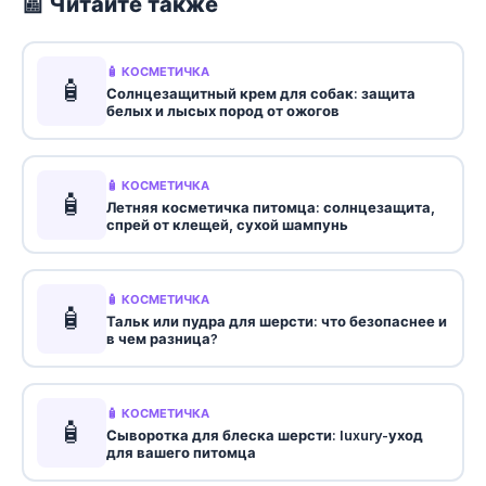
📰 Читайте также
🧴 КОСМЕТИЧКА
🧴
Солнцезащитный крем для собак: защита
белых и лысых пород от ожогов
🧴 КОСМЕТИЧКА
🧴
Летняя косметичка питомца: солнцезащита,
спрей от клещей, сухой шампунь
🧴 КОСМЕТИЧКА
🧴
Тальк или пудра для шерсти: что безопаснее и
в чем разница?
🧴 КОСМЕТИЧКА
🧴
Сыворотка для блеска шерсти: luxury-уход
для вашего питомца