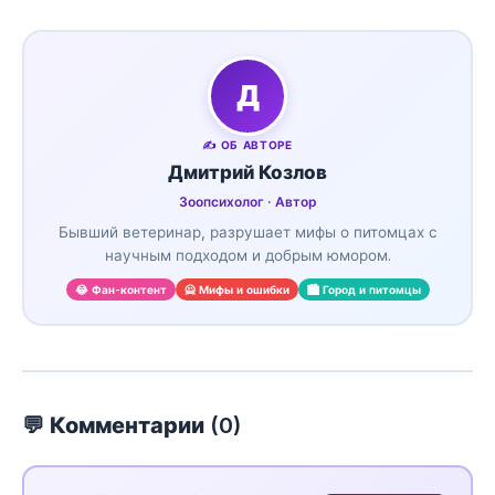
Д
✍️ ОБ АВТОРЕ
Дмитрий Козлов
Зоопсихолог · Автор
Бывший ветеринар, разрушает мифы о питомцах с
научным подходом и добрым юмором.
😂 Фан-контент
🙅 Мифы и ошибки
🏙️ Город и питомцы
💬 Комментарии (
0
)