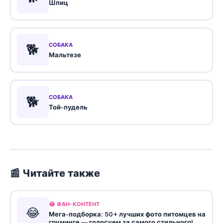
Шпиц
🐕
СОБАКА
Мальтезе
🐕
СОБАКА
Той-пудель
📰 Читайте также
😂 ФАН-КОНТЕНТ
😂
Мега-подборка: 50+ лучших фото питомцев на
груминге — голосуем за самого стильного!