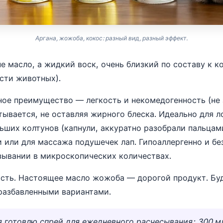
Аргана, жожоба, кокос: разный вид, разный эффект.
не масло, а жидкий воск, очень близкий по составу к 
асти животных).
ное преимущество — легкость и некомедогенность (не 
тывается, не оставляя жирного блеска. Идеально для 
ьших колтунов (капнули, аккуратно разобрали пальцами
 или для массажа подушечек лап. Гипоаллергенно и бе
ывании в микроскопических количествах.
ть. Настоящее масло жожоба — дорогой продукт. Бу
разбавленными вариантами.
я готовлю спрей для ежедневного расчесывания: 300 м