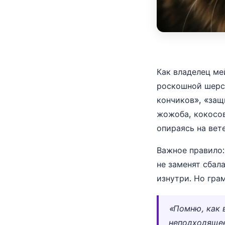
Как владелец ме
роскошной шерс
кончиков», «защ
жожоба, кокосов
опираясь на вет
Важное правило
не заменят сбал
изнутри. Но гра
«Помню, как 
неподходящее