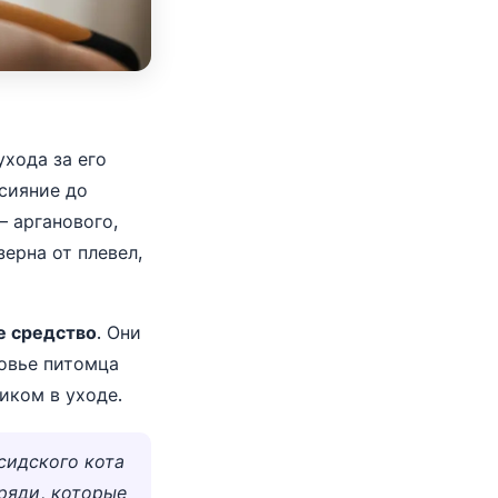
ухода за его
сияние до
— арганового,
ерна от плевел,
е средство
. Они
ровье питомца
иком в уходе.
сидского кота
ряди, которые