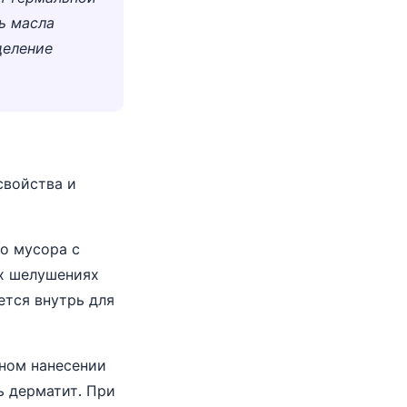
ь масла
деление
свойства и
о мусора с
их шелушениях
ется внутрь для
ном нанесении
ь дерматит. При