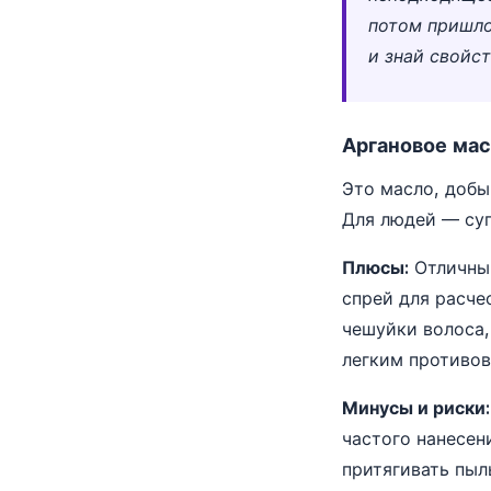
потом пришло
и знай свойс
Аргановое мас
Это масло, добы
Для людей — суп
Плюсы:
Отличный
спрей для расче
чешуйки волоса,
легким противо
Минусы и риски:
частого нанесен
притягивать пыл