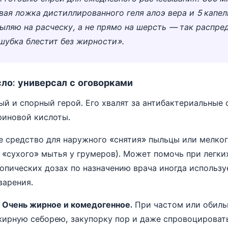
вая ложка дистиллированного геля алоэ вера и 5 капел
ыляю на расческу, а не прямо на шерсть — так распре
 шубка блестит без жирности».
ло: универсал с оговорками
й и спорный герой. Его хвалят за антибактериальные 
риновой кислоты.
 средство для наружного «снятия» пыльцы или мелког
 «сухого» мытья у грумеров). Может помочь при легк
опических дозах по назначению врача иногда использу
варения.
Очень жирное и комедогенное.
При частом или обиль
ирную себорею, закупорку пор и даже спровоцироват