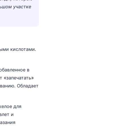
льшом участке
ными кислотами.
обавленное в
т «запечатать»
ыванию. Обладает
желое для
алет и
азания