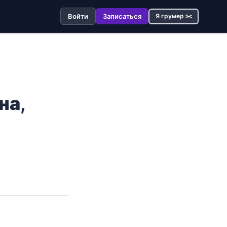
Войти
Записаться
Я грумер ✂️
на,