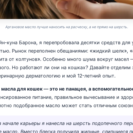
Аргановое масло лучше наносить на расческу, а не прямо на шерсть.
йн-куна Барона, я перепробовала десятки средств для 
тью. Рынок переполнен обещаниями: «жидкий шелк», «
ита от колтунов». Особенно много шума вокруг масел 
ого. Но работают ли они на кошках? Давайте отделим з
еринарную дерматологию и мой 12-летний опыт.
:
масла для кошек — это не панацея, а вспомогательно
ансированное питание, правильное вычесывание и здо
мотно подобранное масло может стать отличным союзн
в начале карьеры я нанесла на шерсть подопечного пер
 масло. Вместо блеска получила жирные, слипшиеся п