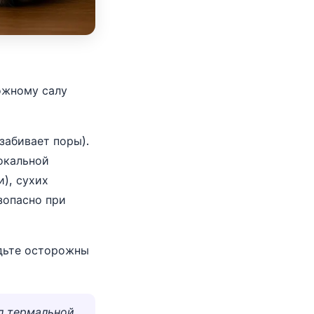
кожному салу
забивает поры).
локальной
), сухих
зопасно при
дьте осторожны
л термальной