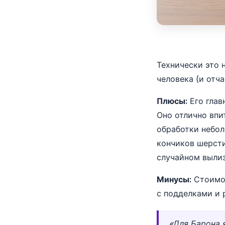
Технически это 
человека (и отч
Плюсы:
Его глав
Оно отлично впи
обработки небол
кончиков шерсти
случайном вылиз
Минусы:
Стоимос
с подделками и 
«Для Барона 