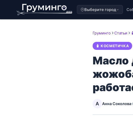
Выберите город
Со
Груминго
Статьи
🧴 КОСМЕТИЧКА
Масло 
жожоба
работа
А
Анна Соколова
·