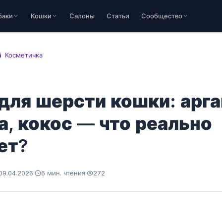
баки
Кошки
Салоны
Статьи
Сообщество
🧴 Косметичка
для шерсти кошки: арга
, кокос — что реально
ет?
09.04.2026
·
6 мин. чтения
·
272