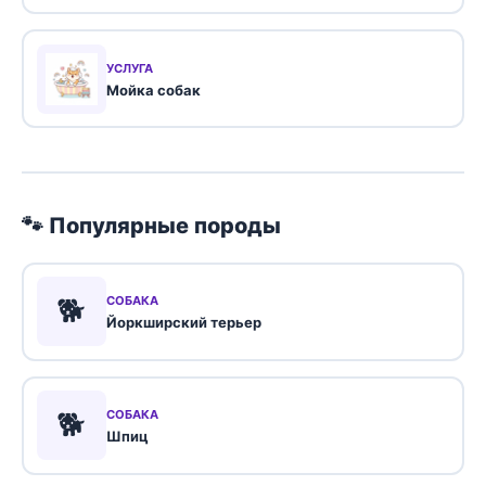
УСЛУГА
Мойка собак
🐾 Популярные породы
🐕
СОБАКА
Йоркширский терьер
🐕
СОБАКА
Шпиц