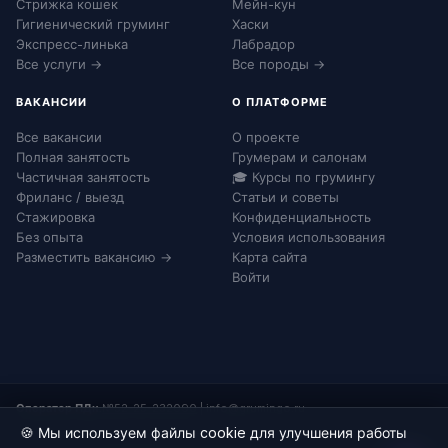
Стрижка кошек
Мейн-кун
Гигиенический груминг
Хаски
Экспресс-линька
Лабрадор
Все услуги →
Все породы →
ВАКАНСИИ
О ПЛАТФОРМЕ
Все вакансии
О проекте
Полная занятость
Грумерам и салонам
Частичная занятость
🎓 Курсы по грумингу
Фриланс / выезд
Статьи и советы
Стажировка
Конфиденциальность
Без опыта
Условия использования
Разместить вакансию →
Карта сайта
Войти
Оператор ПДн:
№52-25-232090
|
info@grumingo.ru
🍪 Мы используем файлы cookie для улучшения работы