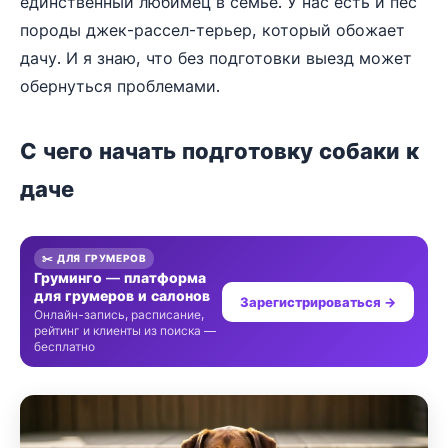
единственный любимец в семье. У нас есть и пёс
породы джек-рассел-терьер, который обожает
дачу. И я знаю, что без подготовки выезд может
обернуться проблемами.
С чего начать подготовку собаки к
даче
✂️ ДЛЯ ГРУМЕРОВ
Груминго — платформа
для грумеров и салонов
Зарегистрироваться →
Онлайн-запись, расписание,
рейтинг и клиенты из поиска —
бесплатно