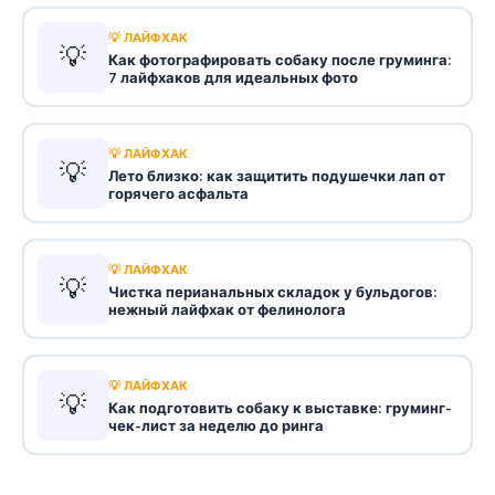
💡 ЛАЙФХАК
💡
Как фотографировать собаку после груминга:
7 лайфхаков для идеальных фото
💡 ЛАЙФХАК
💡
Лето близко: как защитить подушечки лап от
горячего асфальта
💡 ЛАЙФХАК
💡
Чистка перианальных складок у бульдогов:
нежный лайфхак от фелинолога
💡 ЛАЙФХАК
💡
Как подготовить собаку к выставке: груминг-
чек-лист за неделю до ринга