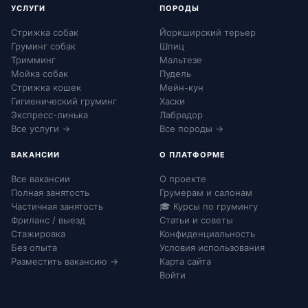
УСЛУГИ
ПОРОДЫ
Стрижка собак
Йоркширский терьер
Груминг собак
Шпиц
Тримминг
Мальтезе
Мойка собак
Пудель
Стрижка кошек
Мейн-кун
Гигиенический груминг
Хаски
Экспресс-линька
Лабрадор
Все услуги →
Все породы →
ВАКАНСИИ
О ПЛАТФОРМЕ
Все вакансии
О проекте
Полная занятость
Грумерам и салонам
Частичная занятость
🎓 Курсы по грумингу
Фриланс / выезд
Статьи и советы
Стажировка
Конфиденциальность
Без опыта
Условия использования
Разместить вакансию →
Карта сайта
Войти