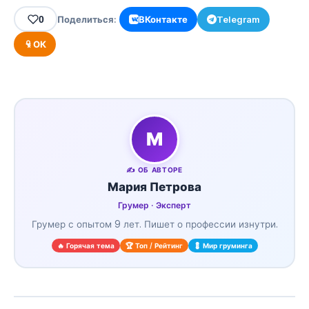
0
Поделиться:
ВКонтакте
Telegram
ОК
М
✍️ ОБ АВТОРЕ
Мария Петрова
Грумер · Эксперт
Грумер с опытом 9 лет. Пишет о профессии изнутри.
🔥 Горячая тема
🏆 Топ / Рейтинг
💈 Мир груминга