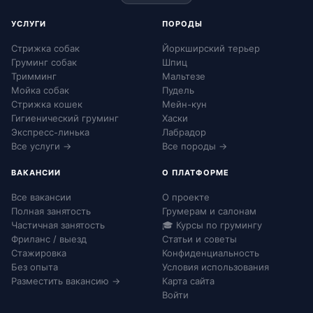
УСЛУГИ
ПОРОДЫ
Стрижка собак
Йоркширский терьер
Груминг собак
Шпиц
Тримминг
Мальтезе
Мойка собак
Пудель
Стрижка кошек
Мейн-кун
Гигиенический груминг
Хаски
Экспресс-линька
Лабрадор
Все услуги →
Все породы →
ВАКАНСИИ
О ПЛАТФОРМЕ
Все вакансии
О проекте
Полная занятость
Грумерам и салонам
Частичная занятость
🎓 Курсы по грумингу
Фриланс / выезд
Статьи и советы
Стажировка
Конфиденциальность
Без опыта
Условия использования
Разместить вакансию →
Карта сайта
Войти