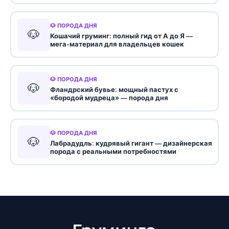
🐶 ПОРОДА ДНЯ
🐶
Кошачий груминг: полный гид от А до Я —
мега-материал для владельцев кошек
🐶 ПОРОДА ДНЯ
🐶
Фландрский бувье: мощный пастух с
«бородой мудреца» — порода дня
🐶 ПОРОДА ДНЯ
🐶
Лабрадудль: кудрявый гигант — дизайнерская
порода с реальными потребностями