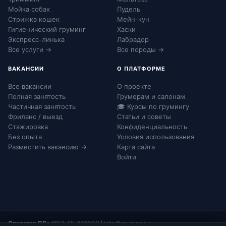
Мойка собак
Пудель
Стрижка кошек
Мейн-кун
Гигиенический груминг
Хаски
Экспресс-линька
Лабрадор
Все услуги →
Все породы →
ВАКАНСИИ
О ПЛАТФОРМЕ
Все вакансии
О проекте
Полная занятость
Грумерам и салонам
Частичная занятость
🎓 Курсы по грумингу
Фриланс / выезд
Статьи и советы
Стажировка
Конфиденциальность
Без опыта
Условия использования
Разместить вакансию →
Карта сайта
Войти
Оператор ПДн:
№52-25-232090
|
info@grumingo.ru