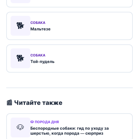
🐕
СОБАКА
Мальтезе
🐕
СОБАКА
Той-пудель
📰 Читайте также
🐶 ПОРОДА ДНЯ
🐶
Беспородные собаки: гид по уходу за
шерстью, когда порода — сюрприз