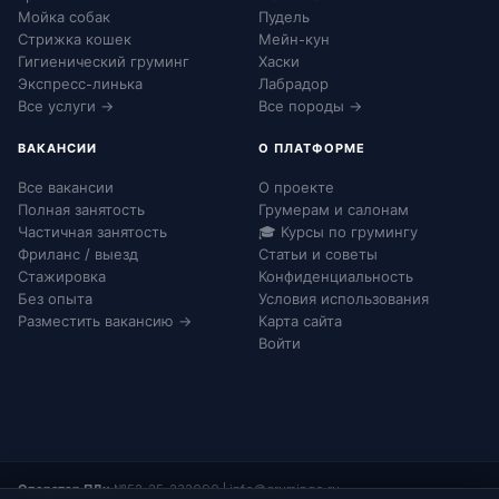
Мойка собак
Пудель
Стрижка кошек
Мейн-кун
Гигиенический груминг
Хаски
Экспресс-линька
Лабрадор
Все услуги →
Все породы →
ВАКАНСИИ
О ПЛАТФОРМЕ
Все вакансии
О проекте
Полная занятость
Грумерам и салонам
Частичная занятость
🎓 Курсы по грумингу
Фриланс / выезд
Статьи и советы
Стажировка
Конфиденциальность
Без опыта
Условия использования
Разместить вакансию →
Карта сайта
Войти
Оператор ПДн:
№52-25-232090
|
info@grumingo.ru