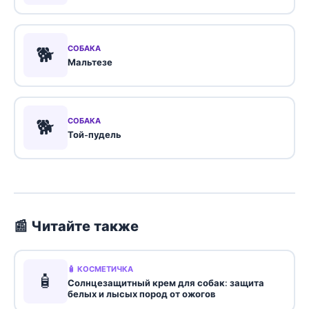
🐕
СОБАКА
Мальтезе
🐕
СОБАКА
Той-пудель
📰 Читайте также
🧴 КОСМЕТИЧКА
🧴
Солнцезащитный крем для собак: защита
белых и лысых пород от ожогов