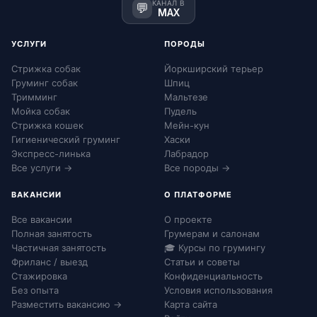
КАНАЛ В
💬
MAX
УСЛУГИ
ПОРОДЫ
Стрижка собак
Йоркширский терьер
Груминг собак
Шпиц
Тримминг
Мальтезе
Мойка собак
Пудель
Стрижка кошек
Мейн-кун
Гигиенический груминг
Хаски
Экспресс-линька
Лабрадор
Все услуги →
Все породы →
ВАКАНСИИ
О ПЛАТФОРМЕ
Все вакансии
О проекте
Полная занятость
Грумерам и салонам
Частичная занятость
🎓 Курсы по грумингу
Фриланс / выезд
Статьи и советы
Стажировка
Конфиденциальность
Без опыта
Условия использования
Разместить вакансию →
Карта сайта