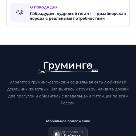
🐶 ПОРОДА ДНЯ
🐶
Лабрадудль: кудрявый гигант — дизайнерская
порода с реальными потребностями
Агрегатор груминг-салонов и социальная сеть любителей
домашних животных. Запишитесь к грумеру, найдите друзей
для прогулок и общайтесь с владельцами питомцев по всей
России.
Мобильное приложение
ДОСТУПНО В
🛍️