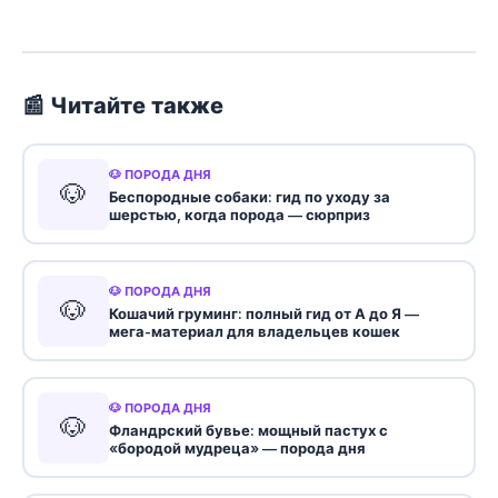
📰 Читайте также
🐶 ПОРОДА ДНЯ
🐶
Беспородные собаки: гид по уходу за
шерстью, когда порода — сюрприз
🐶 ПОРОДА ДНЯ
🐶
Кошачий груминг: полный гид от А до Я —
мега-материал для владельцев кошек
🐶 ПОРОДА ДНЯ
🐶
Фландрский бувье: мощный пастух с
«бородой мудреца» — порода дня