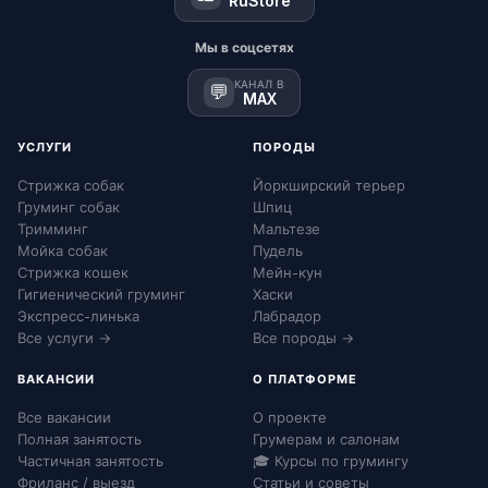
RuStore
Мы в соцсетях
КАНАЛ В
💬
MAX
УСЛУГИ
ПОРОДЫ
Стрижка собак
Йоркширский терьер
Груминг собак
Шпиц
Тримминг
Мальтезе
Мойка собак
Пудель
Стрижка кошек
Мейн-кун
Гигиенический груминг
Хаски
Экспресс-линька
Лабрадор
Все услуги →
Все породы →
ВАКАНСИИ
О ПЛАТФОРМЕ
Все вакансии
О проекте
Полная занятость
Грумерам и салонам
Частичная занятость
🎓 Курсы по грумингу
Фриланс / выезд
Статьи и советы