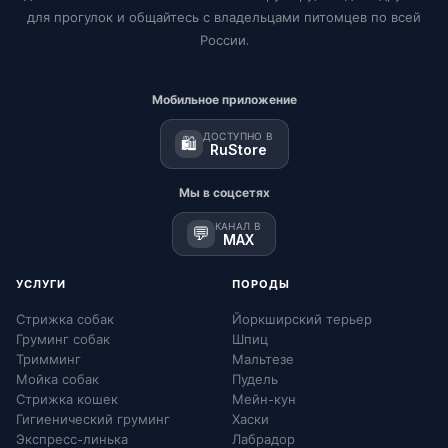
для прогулок и общайтесь с владельцами питомцев по всей
России.
Мобильное приложение
ДОСТУПНО В
🛍️
RuStore
Мы в соцсетях
КАНАЛ В
💬
MAX
УСЛУГИ
ПОРОДЫ
Стрижка собак
Йоркширский терьер
Груминг собак
Шпиц
Тримминг
Мальтезе
Мойка собак
Пудель
Стрижка кошек
Мейн-кун
Гигиенический груминг
Хаски
Экспресс-линька
Лабрадор