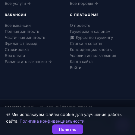
Все услуги →
Все породы →
ВАКАНСИИ
О ПЛАТФОРМЕ
Все вакансии
О проекте
Полная занятость
Грумерам и салонам
Частичная занятость
🎓 Курсы по грумингу
Фриланс / выезд
Статьи и советы
Стажировка
Конфиденциальность
Без опыта
Условия использования
Разместить вакансию →
Карта сайта
Войти
Оператор ПДн:
№52-25-232090
|
info@grumingo.ru
🍪 Мы используем файлы cookie для улучшения работы
сайта.
Политика конфиденциальности
© 2026 Груминго. Все права защищены.
Понятно
Конфиденциальность
Согласие на ПДн
Соглашение
Карта сайта