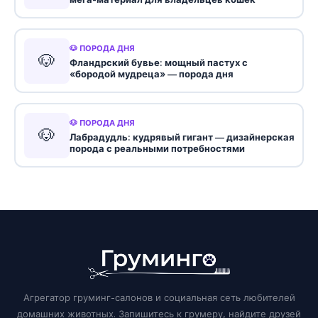
🐶 ПОРОДА ДНЯ
🐶
Фландрский бувье: мощный пастух с
«бородой мудреца» — порода дня
🐶 ПОРОДА ДНЯ
🐶
Лабрадудль: кудрявый гигант — дизайнерская
порода с реальными потребностями
Агрегатор груминг-салонов и социальная сеть любителей
домашних животных. Запишитесь к грумеру, найдите друзей