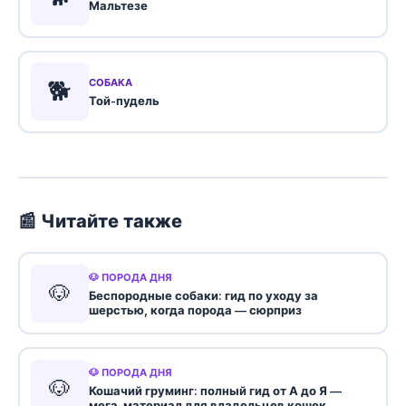
Мальтезе
🐕
СОБАКА
Той-пудель
📰 Читайте также
🐶 ПОРОДА ДНЯ
🐶
Беспородные собаки: гид по уходу за
шерстью, когда порода — сюрприз
🐶 ПОРОДА ДНЯ
🐶
Кошачий груминг: полный гид от А до Я —
мега-материал для владельцев кошек