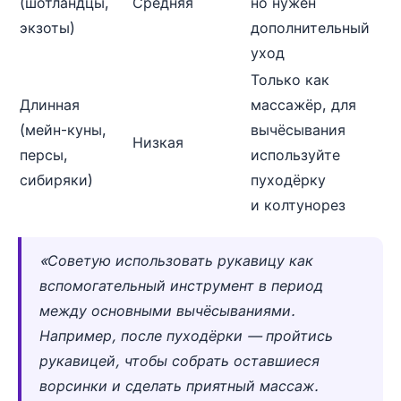
(шотландцы,
Средняя
но нужен
экзоты)
дополнительный
уход
Только как
Длинная
массажёр, для
(мейн-куны,
вычёсывания
Низкая
персы,
используйте
сибиряки)
пуходёрку
и колтунорез
«Советую использовать рукавицу как
вспомогательный инструмент в период
между основными вычёсываниями.
Например, после пуходёрки — пройтись
рукавицей, чтобы собрать оставшиеся
ворсинки и сделать приятный массаж.