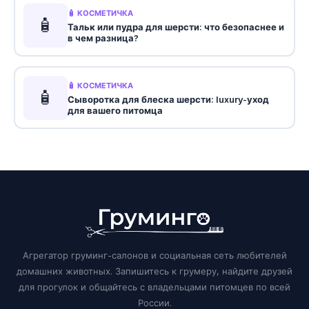
🧴 КОСМЕТИЧКА
🧴
Тальк или пудра для шерсти: что безопаснее и
в чем разница?
🧴 КОСМЕТИЧКА
🧴
Сыворотка для блеска шерсти: luxury-уход
для вашего питомца
Агрегатор груминг-салонов и социальная сеть любителей
домашних животных. Запишитесь к грумеру, найдите друзей
для прогулок и общайтесь с владельцами питомцев по всей
России.