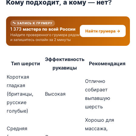
Кому подходит, а кому — нет?
🐾 ЗАПИСЬ К ГРУМЕРУ
1 373 мастера по всей России
Найти грумера →
Найдите проверенного грумера рядом
и запишитесь онлайн за 2 минуты
Эффективность
Тип шерсти
Рекомендация
рукавицы
Короткая
Отлично
гладкая
собирает
(британцы,
Высокая
выпавшую
русские
шерсть
голубые)
Хорошо для
Средняя
массажа,