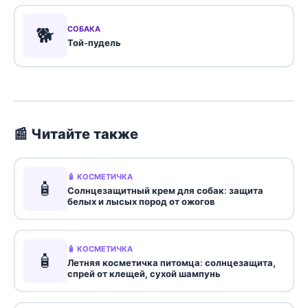
🐕
СОБАКА
Той-пудель
📰 Читайте также
🧴 КОСМЕТИЧКА
🧴
Солнцезащитный крем для собак: защита
белых и лысых пород от ожогов
🧴 КОСМЕТИЧКА
🧴
Летняя косметичка питомца: солнцезащита,
спрей от клещей, сухой шампунь