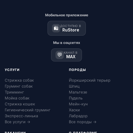
Мобильное приложение
ДОСТУПНО В
🛍️
RuStore
Мы в соцсетях
КАНАЛ В
💬
MAX
УСЛУГИ
ПОРОДЫ
Стрижка собак
Йоркширский терьер
Груминг собак
Шпиц
Тримминг
Мальтезе
Мойка собак
Пудель
Стрижка кошек
Мейн-кун
Гигиенический груминг
Хаски
Экспресс-линька
Лабрадор
Все услуги →
Все породы →