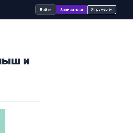
Войти
Записаться
Я грумер ✂️
лыш и