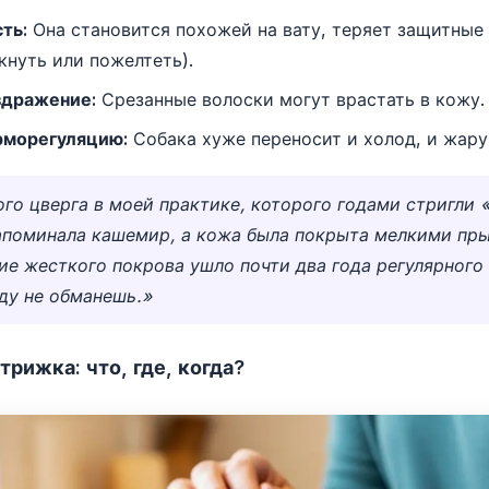
ть:
Она становится похожей на вату, теряет защитные 
кнуть или пожелтеть).
здражение:
Срезанные волоски могут врастать в кожу.
рморегуляцию:
Собака хуже переносит и холод, и жару
го цверга в моей практике, которого годами стригли «
апоминала кашемир, а кожа была покрыта мелкими пр
ие жесткого покрова ушло почти два года регулярного
ду не обманешь.»
трижка: что, где, когда?