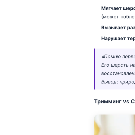
Мягчает шерс
(может побле
Вызывает ра
Нарушает те
«Помню перво
Его шерсть н
восстановлен
Вывод: приро
Тримминг vs С