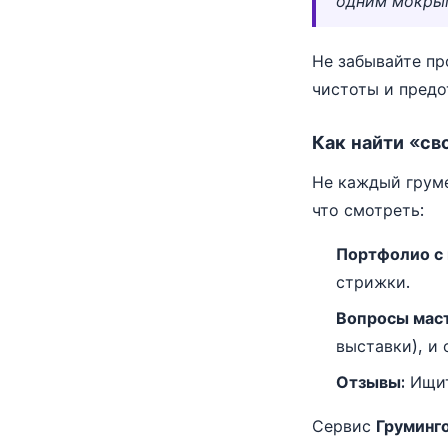
одним мокрым
Не забывайте пр
чистоты и предо
Как найти «св
Не каждый груме
что смотреть:
Портфолио с
стрижки.
Вопросы маст
выставки), и
Отзывы:
Ищит
Сервис
Груминг