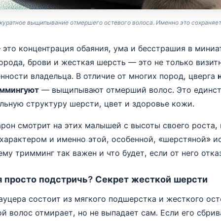
куратное выщипывание отмершего остевого волоса. Именно это сохраняет
это концентрация обаяния, ума и бесстрашия в миниа
орода, брови и жесткая шерсть — это не только визитн
енности владельца. В отличие от многих пород, цверга
иммингуют
— выщипывают отмерший волос. Это единст
льную структуру шерсти, цвет и здоровье кожи.
рон смотрит на этих малышей с высоты своего роста, 
характером и именно этой, особенной, «шерстяной» и
му тримминг так важен и что будет, если от него отка
я просто подстричь? Секрет жесткой шерсти
уцера состоит из мягкого подшерстка и жесткого ост
й волос отмирает, но не выпадает сам. Если его сбри