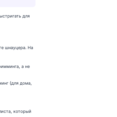
ыстригать для
ге шнауцера. На
имминга, а не
инг (для дома,
листа, который