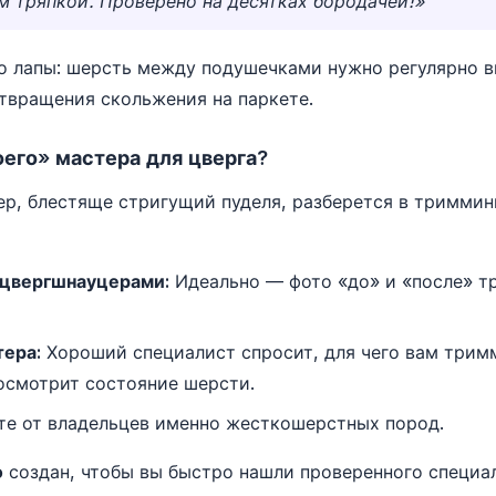
 тряпкой. Проверено на десятках бородачей!»
о лапы: шерсть между подушечками нужно регулярно в
твращения скольжения на паркете.
оего» мастера для цверга?
р, блестяще стригущий пуделя, разберется в триммин
 цвергшнауцерами:
Идеально — фото «до» и «после» тр
ера:
Хороший специалист спросит, для чего вам тримм
 осмотрит состояние шерсти.
е от владельцев именно жесткошерстных пород.
о
создан, чтобы вы быстро нашли проверенного специа