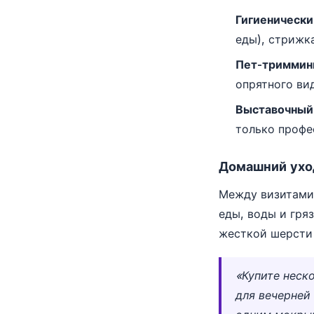
Гигиенически
еды), стрижк
Пет-тримминг
опрятного ви
Выставочный 
только профе
Домашний уход
Между визитами 
еды, воды и гря
жесткой шерсти 
«Купите неск
для вечерней 