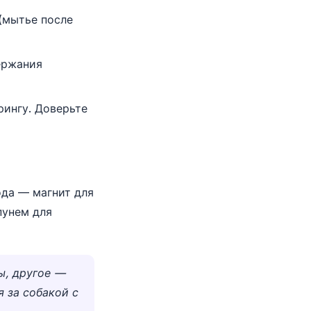
(мытье после
ержания
рингу. Доверьте
ода — магнит для
пунем для
ы, другое —
я за собакой с