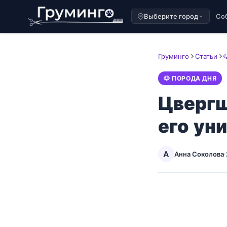
Выберите город
Со
Груминго
Статьи
🐶 ПОРОДА ДНЯ
Цвергш
его ун
А
Анна Соколова
·