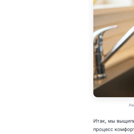
Ре
Итак, мы выщипы
процесс комфорт