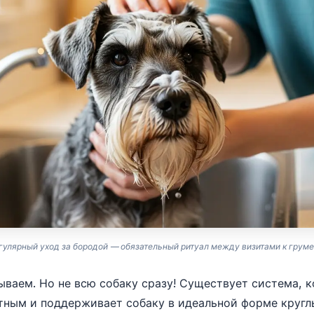
гулярный уход за бородой — обязательный ритуал между визитами к груме
ваем. Но не всю собаку сразу! Существует система, к
ным и поддерживает собаку в идеальной форме кругл