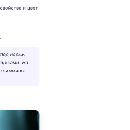
свойства и цвет
.
под ноль».
ыщиками. На
 тримминга.