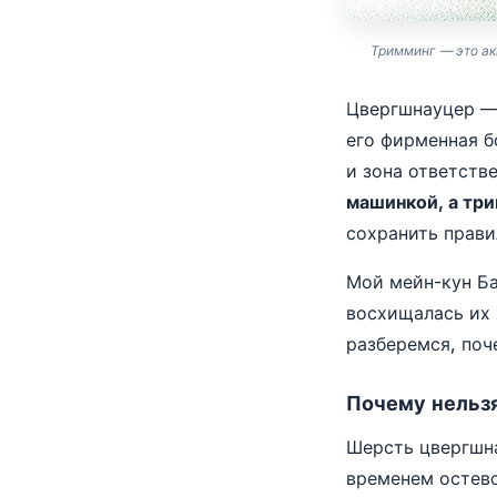
Тримминг — это ак
Цвергшнауцер — 
его фирменная б
и зона ответств
машинкой, а тр
сохранить прави
Мой мейн-кун Ба
восхищалась их 
разберемся, поче
Почему нельз
Шерсть цвергшна
временем остево