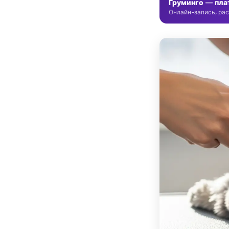
Груминго — пла
Онлайн-запись, рас