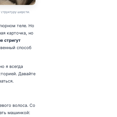
 структуру шерсти.
тюрном теле. Но
ая карточка, но
не стригут
венный способ
но я всегда
сторией. Давайте
заться.
евого волоса. Со
вать машинкой: