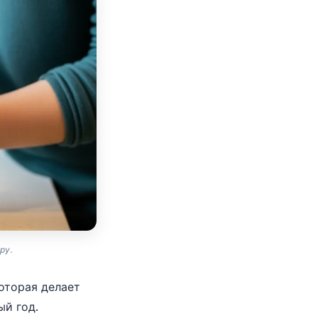
ру.
оторая делает
ый год.