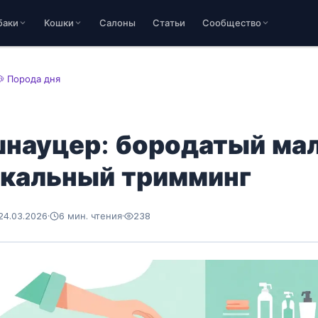
баки
Кошки
Салоны
Статьи
Сообщество
🐶 Порода дня
науцер: бородатый ма
икальный тримминг
24.03.2026
·
6 мин. чтения
·
238