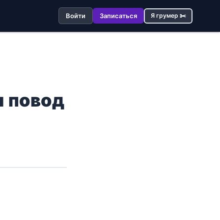
Войти
Записаться
Я грумер ✂️
и повод