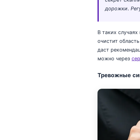
дорожки. Рег
В таких случаях
очистит область
даст рекомендац
можно через
се
Тревожные сим