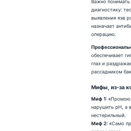
Важно понимать
диагностику: те
выявления язв р
назначает антиб
операцию.
Профессиональ
обеспечивает ги
глаз и раздража
рассадником бак
Мифы, из-за к
Миф 1:
«Промою ч
нарушить pH, а 
нестерильный.
Миф 2:
«Само пр