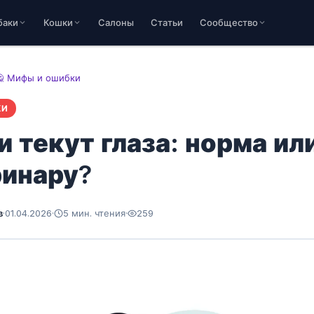
баки
Кошки
Салоны
Статьи
Сообщество
🙅 Мифы и ошибки
КИ
и текут глаза: норма ил
ринару?
в
·
01.04.2026
·
5 мин. чтения
·
259