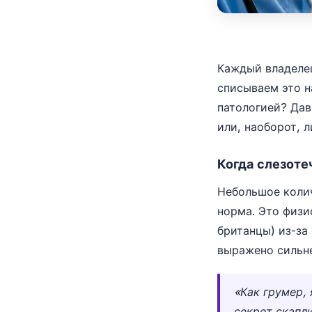
Каждый владелец
списываем это н
патологией? Дав
или, наоборот, 
Когда слезоте
Небольшое колич
норма. Это физи
британцы) из-за
выражено сильне
«Как грумер,
секрет скапл