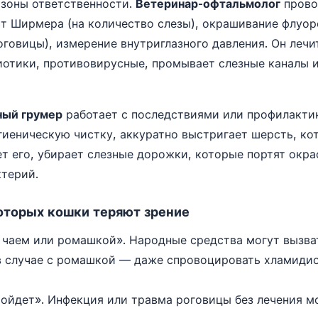
 зоны ответственности.
Ветеринар-офтальмолог
прово
ст Ширмера (на количество слезы), окрашивание флуор
оговицы), измерение внутриглазного давления. Он лечи
иотики, противовирусные, промывает слезные каналы 
ный грумер
работает с последствиями или профилакти
гиеническую чистку, аккуратно выстригает шерсть, ко
ет его, убирает слезные дорожки, которые портят окра
терий.
оторых кошки теряют зрение
аем или ромашкой». Народные средства могут вызва
в случае с ромашкой — даже спровоцировать хламидио
ойдет». Инфекция или травма роговицы без лечения мо