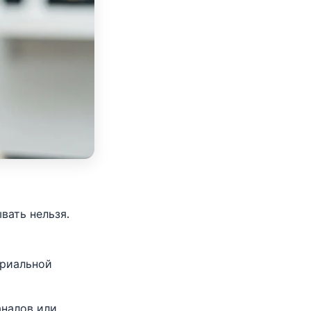
вать нельзя.
ериальной
аналов или