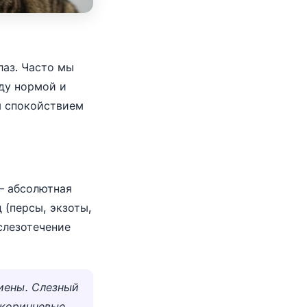
лаз. Часто мы
жду нормой и
м спокойствием
— абсолютная
 (персы, экзоты,
слезотечение
гиены. Слезный
 коричневые