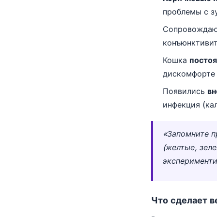
проблемы с зу
Сопровожда
конъюнктивит
Кошка
постоя
дискомфорте 
Появились
вн
инфекция (кал
«Запомните п
(желтые, зеле
эксперименти
Что сделает в