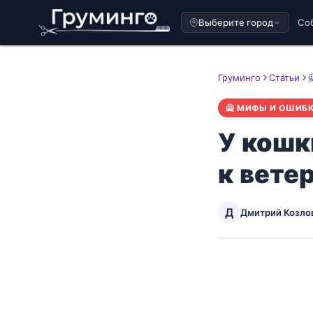
Выберите город
Со
Груминго
Статьи
🙅 МИФЫ И ОШИБ
У кошк
к вете
Д
Дмитрий Козло