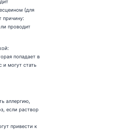
дит
есцеином (для
т причину:
или проводит
кой:
торая попадает в
с и могут стать
ть аллергию,
з, если раствор
гут привести к