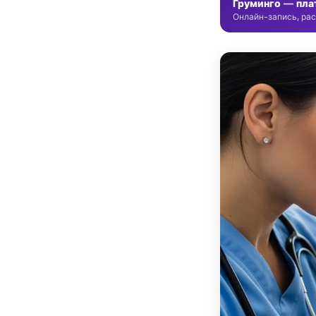
Груминго — пла
Онлайн-запись, рас