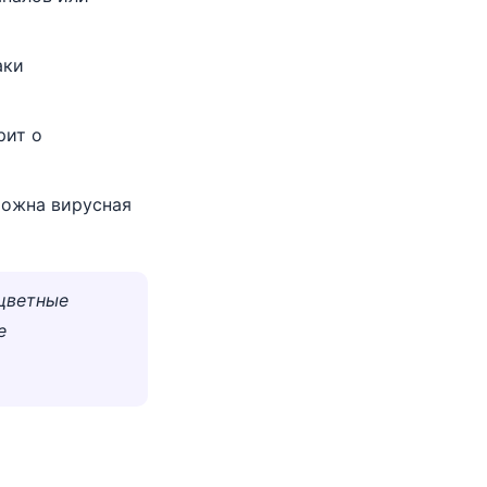
аки
рит о
можна вирусная
 цветные
е