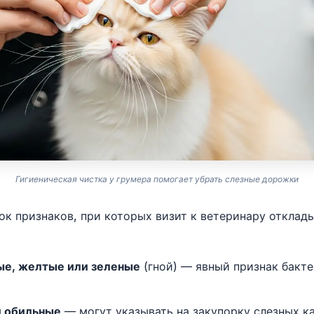
Гигиеническая чистка у грумера помогает убрать слезные дорожки
ок признаков, при которых визит к ветеринару отклады
ые, желтые или зеленые
(гной) — явный признак бакт
и обильные
— могут указывать на закупорку слезных к