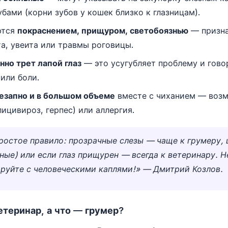
бами (корни зубов у кошек близко к глазницам).
ются
покраснением, прищуром, светобоязнью
— призн
а, увеита или травмы роговицы.
нно трет лапой глаз
— это усугубляет проблему и гово
или боли.
езапно и в большом объеме
вместе с чиханием — воз
ицивироз, герпес) или аллергия.
ростое правило: прозрачные слезы — чаще к грумеру,
ные) или если глаз прищурен — всегда к ветеринару. Н
руйте с человеческими каплями!» — Дмитрий Козлов.
етеринар, а что — грумер?