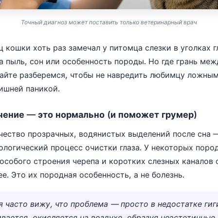
Точный диагноз может поставить только ветеринарный врач
 кошки хоть раз замечал у питомца слезки в уголках г
а пыль, сон или особенность породы. Но где грань ме
айте разберемся, чтобы не навредить любимцу ложны
лишней паникой.
чение — это нормально (и поможет грумер)
ество прозрачных, водянистых выделений после сна 
ологический процесс очистки глаза. У некоторых пород
 особого строения черепа и коротких слезных каналов 
е. Это их породная особенность, а не болезнь.
 я часто вижу, что проблема — просто в недостатке ги
ивается, окисляется на воздухе, образуя неэстетичные