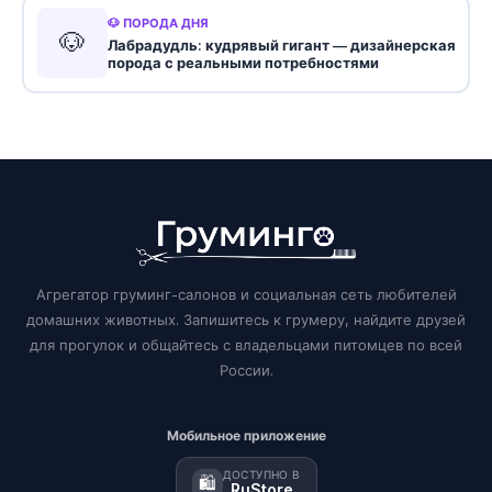
🐶 ПОРОДА ДНЯ
🐶
Лабрадудль: кудрявый гигант — дизайнерская
порода с реальными потребностями
Агрегатор груминг-салонов и социальная сеть любителей
домашних животных. Запишитесь к грумеру, найдите друзей
для прогулок и общайтесь с владельцами питомцев по всей
России.
Мобильное приложение
ДОСТУПНО В
🛍️
RuStore