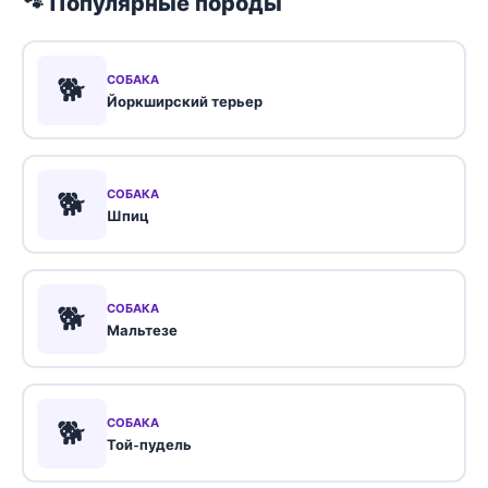
🐾 Популярные породы
🐕
СОБАКА
Йоркширский терьер
🐕
СОБАКА
Шпиц
🐕
СОБАКА
Мальтезе
🐕
СОБАКА
Той-пудель