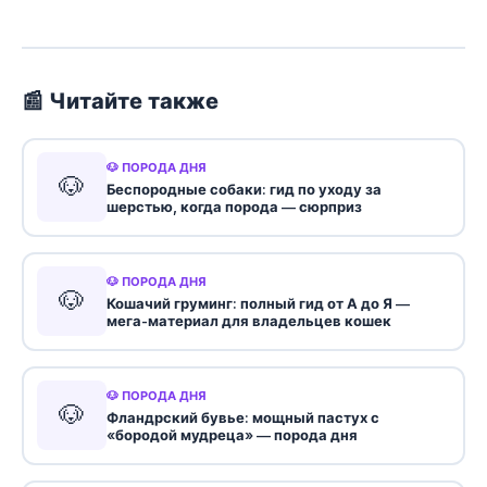
📰 Читайте также
🐶 ПОРОДА ДНЯ
🐶
Беспородные собаки: гид по уходу за
шерстью, когда порода — сюрприз
🐶 ПОРОДА ДНЯ
🐶
Кошачий груминг: полный гид от А до Я —
мега-материал для владельцев кошек
🐶 ПОРОДА ДНЯ
🐶
Фландрский бувье: мощный пастух с
«бородой мудреца» — порода дня