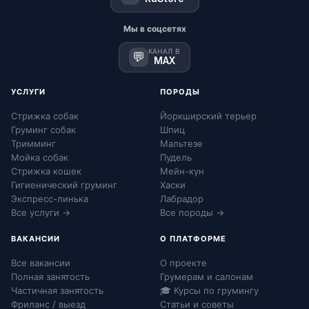
Мы в соцсетях
КАНАЛ В
💬
MAX
УСЛУГИ
ПОРОДЫ
Стрижка собак
Йоркширский терьер
Груминг собак
Шпиц
Тримминг
Мальтезе
Мойка собак
Пудель
Стрижка кошек
Мейн-кун
Гигиенический груминг
Хаски
Экспресс-линька
Лабрадор
Все услуги →
Все породы →
ВАКАНСИИ
О ПЛАТФОРМЕ
Все вакансии
О проекте
Полная занятость
Грумерам и салонам
Частичная занятость
🎓 Курсы по грумингу
Фриланс / выезд
Статьи и советы