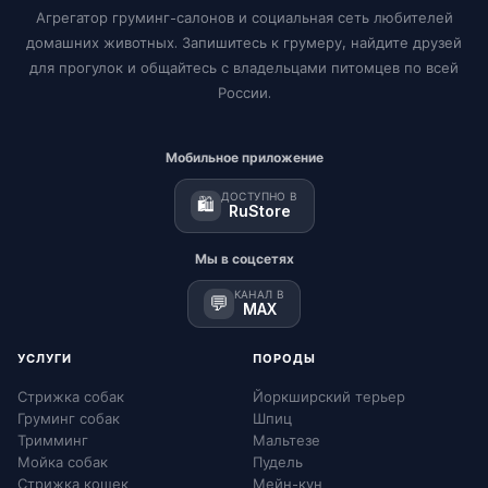
Агрегатор груминг-салонов и социальная сеть любителей
домашних животных. Запишитесь к грумеру, найдите друзей
для прогулок и общайтесь с владельцами питомцев по всей
России.
Мобильное приложение
ДОСТУПНО В
🛍️
RuStore
Мы в соцсетях
КАНАЛ В
💬
MAX
УСЛУГИ
ПОРОДЫ
Стрижка собак
Йоркширский терьер
Груминг собак
Шпиц
Тримминг
Мальтезе
Мойка собак
Пудель
Стрижка кошек
Мейн-кун