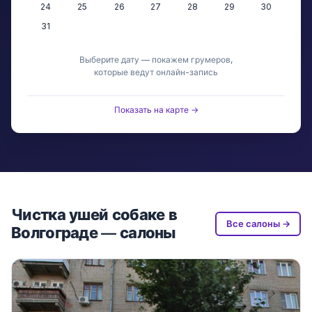
24
25
26
27
28
29
30
31
Выберите дату — покажем грумеров,
которые ведут онлайн-запись
Показать на карте →
Чистка ушей собаке в
Все салоны →
Волгограде — салоны