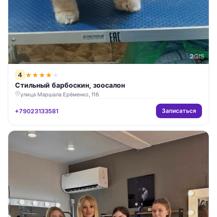
4
★
★
★
★
★
Стильный барбоскин, зоосалон
улица Маршала Ерёменко, 118
Записаться
+79023133581