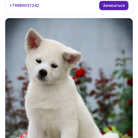
Записаться
+79880037242