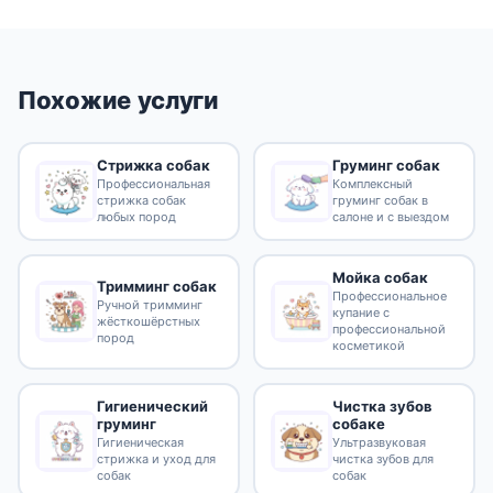
Похожие услуги
Стрижка собак
Груминг собак
Профессиональная
Комплексный
стрижка собак
груминг собак в
любых пород
салоне и с выездом
Мойка собак
Тримминг собак
Профессиональное
Ручной тримминг
купание с
жёсткошёрстных
профессиональной
пород
косметикой
Гигиенический
Чистка зубов
груминг
собаке
Гигиеническая
Ультразвуковая
стрижка и уход для
чистка зубов для
собак
собак