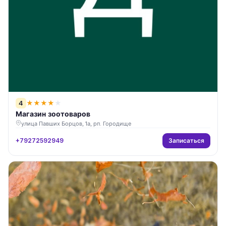
4
★
★
★
★
★
Магазин зоотоваров
улица Павших Борцов, 1а, рп. Городище
Записаться
+79272592949