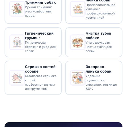
Мойка собак
Тримминг собак
Профессиональное
Ручной тримминг
купание с
жёсткошёрстных
профессиональной
пород
косметикой
Гигиенический
Чистка зубов
груминг
собаке
Гигиеническая
Ультразвуковая
стрижка и уход для
чистка зубов для
собак
собак
Стрижка когтей
Экспресс-
собаке
линька собак
Безопасная стрижка
Удаление
когтей
подшёрстка,
профессиональным
снижение линьки до
инструментом
80%