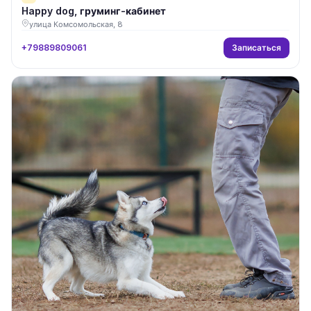
Happy dog, груминг-кабинет
улица Комсомольская, 8
Записаться
+79889809061