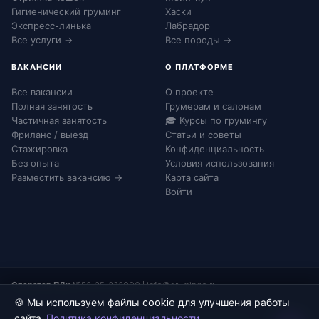
Гигиенический груминг
Хаски
Экспресс-линька
Лабрадор
Все услуги →
Все породы →
ВАКАНСИИ
О ПЛАТФОРМЕ
Все вакансии
О проекте
Полная занятость
Грумерам и салонам
Частичная занятость
🎓 Курсы по грумингу
Фриланс / выезд
Статьи и советы
Стажировка
Конфиденциальность
Без опыта
Условия использования
Разместить вакансию →
Карта сайта
Войти
Оператор ПДн:
№52-25-232090
|
info@grumingo.ru
🍪 Мы используем файлы cookie для улучшения работы
сайта.
Политика конфиденциальности