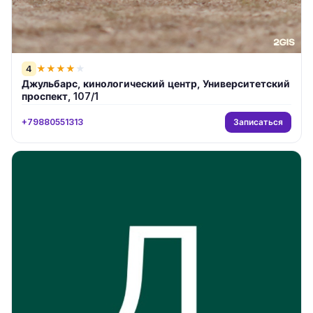
4
★
★
★
★
★
Джульбарс, кинологический центр, Университетский
проспект, 107/1
Записаться
+79880551313