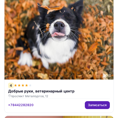
4
★
★
★
★
★
Добрые руки, ветеринарный центр
проспект Металлургов, 12
Записаться
+78442282820