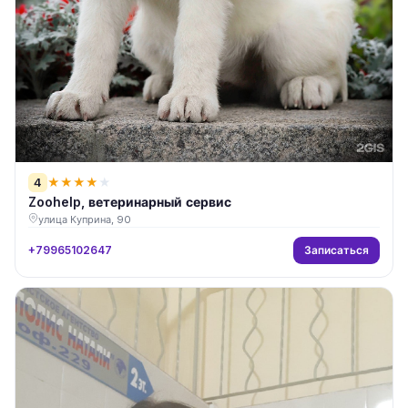
4
★
★
★
★
★
Zoohelp, ветеринарный сервис
улица Куприна, 90
Записаться
+79965102647