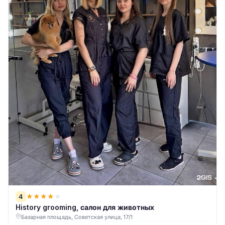
4
★
★
★
★
★
History grooming, салон для животных
Базарная площадь, Советская улица, 17/1