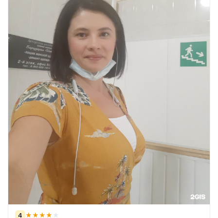
4
★
★
★
★
★