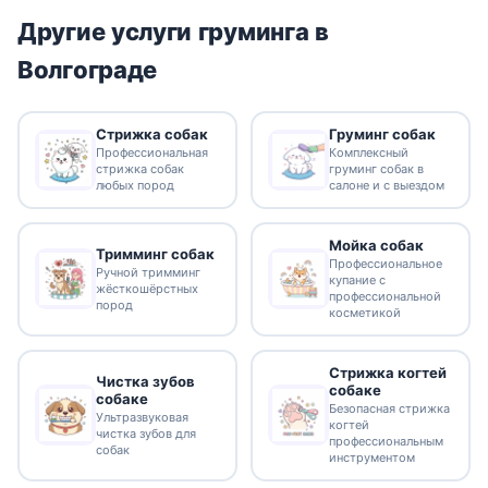
Другие услуги груминга в
Волгограде
Стрижка собак
Груминг собак
Профессиональная
Комплексный
стрижка собак
груминг собак в
любых пород
салоне и с выездом
Мойка собак
Тримминг собак
Профессиональное
Ручной тримминг
купание с
жёсткошёрстных
профессиональной
пород
косметикой
Стрижка когтей
Чистка зубов
собаке
собаке
Безопасная стрижка
Ультразвуковая
когтей
чистка зубов для
профессиональным
собак
инструментом