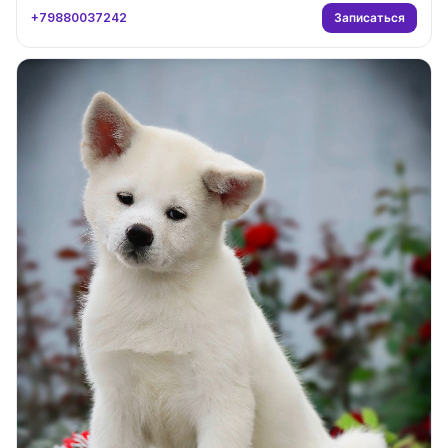
Записаться
+79880037242