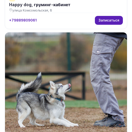
Happy dog, груминг-кабинет
улица Комсомольская, 8
Записаться
+79889809061