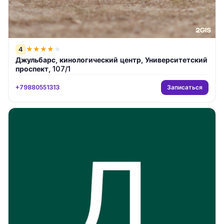
4
★
★
★
★
★
Джульбарс, кинологический центр, Университетский
проспект, 107/1
Записаться
+79880551313