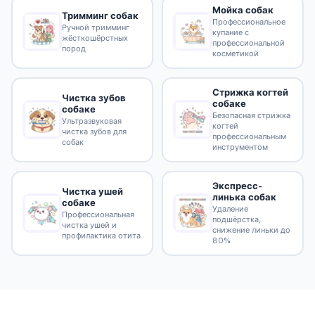
Мойка собак
Тримминг собак
Профессиональное
Ручной тримминг
купание с
жёсткошёрстных
профессиональной
пород
косметикой
Стрижка когтей
Чистка зубов
собаке
собаке
Безопасная стрижка
Ультразвуковая
когтей
чистка зубов для
профессиональным
собак
инструментом
Экспресс-
Чистка ушей
линька собак
собаке
Удаление
Профессиональная
подшёрстка,
чистка ушей и
снижение линьки до
профилактика отита
80%