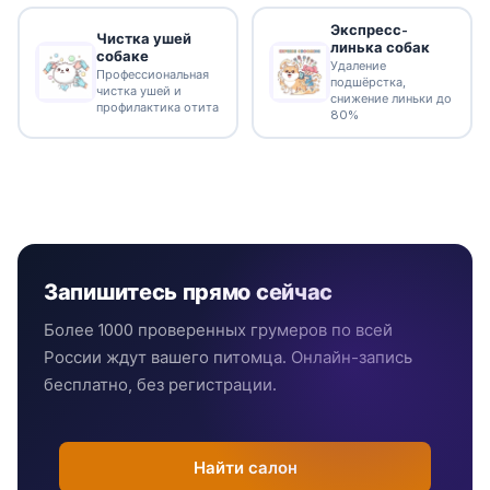
Экспресс-
Чистка ушей
линька собак
собаке
Удаление
Профессиональная
подшёрстка,
чистка ушей и
снижение линьки до
профилактика отита
80%
Запишитесь прямо сейчас
Более 1000 проверенных грумеров по всей
России ждут вашего питомца. Онлайн-запись
бесплатно, без регистрации.
Найти салон