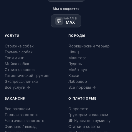
Мы в соцсетях
КАНАЛ В
💬
MAX
УСЛУГИ
ПОРОДЫ
Стрижка собак
Йоркширский терьер
Груминг собак
Шпиц
Тримминг
Мальтезе
Мойка собак
Пудель
Стрижка кошек
Мейн-кун
Гигиенический груминг
Хаски
Экспресс-линька
Лабрадор
Все услуги →
Все породы →
ВАКАНСИИ
О ПЛАТФОРМЕ
Все вакансии
О проекте
Полная занятость
Грумерам и салонам
Частичная занятость
🎓 Курсы по грумингу
Фриланс / выезд
Статьи и советы