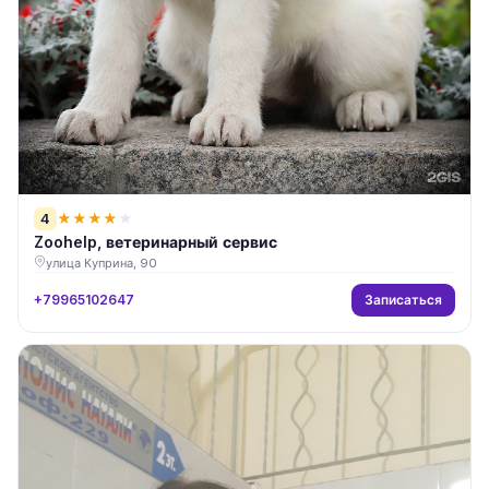
4
★
★
★
★
★
Zoohelp, ветеринарный сервис
улица Куприна, 90
Записаться
+79965102647