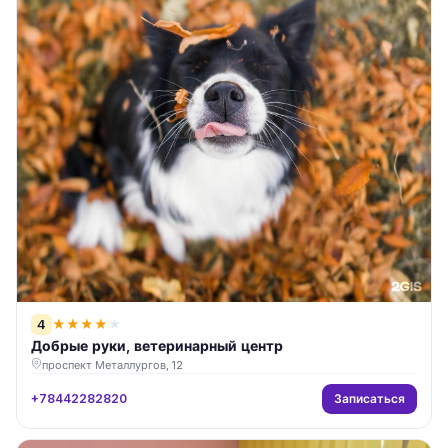
4
★
★
★
★
★
Добрые руки, ветеринарный центр
проспект Металлургов, 12
Записаться
+78442282820