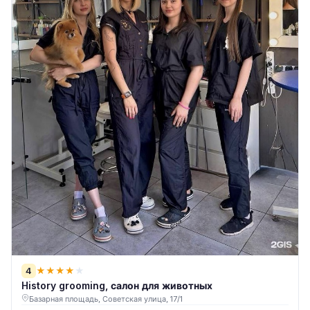
4
★
★
★
★
★
History grooming, салон для животных
Базарная площадь, Советская улица, 17/1