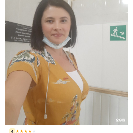
4
★
★
★
★
★