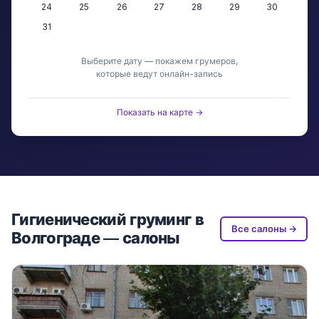
24
25
26
27
28
29
30
31
Выберите дату — покажем грумеров,
которые ведут онлайн-запись
Показать на карте →
Гигиенический груминг в
Все салоны →
Волгограде — салоны