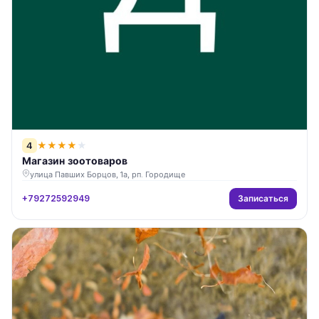
4
★
★
★
★
★
Магазин зоотоваров
улица Павших Борцов, 1а, рп. Городище
Записаться
+79272592949