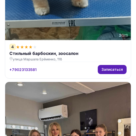
4
★
★
★
★
★
Стильный барбоскин, зоосалон
улица Маршала Ерёменко, 118
Записаться
+79023133581