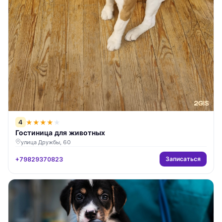
4
★
★
★
★
★
Гостиница для животных
улица Дружбы, 60
Записаться
+79829370823