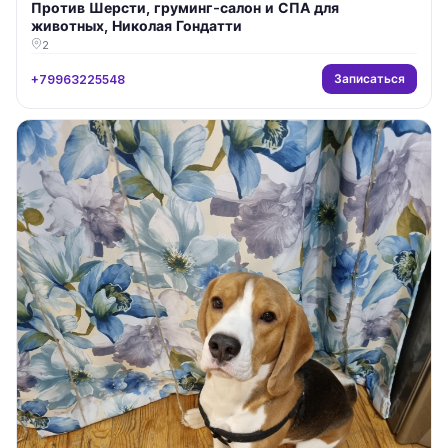
Против Шерсти, груминг-салон и СПА для
животных, Николая Гондатти
2
Записаться
+79963225548