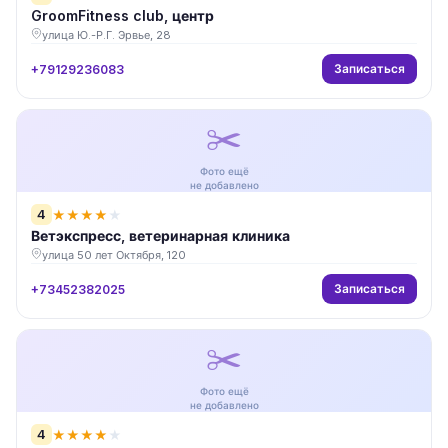
GroomFitness club, центр
улица Ю.-Р.Г. Эрвье, 28
Записаться
+79129236083
✂️
Фото ещё
не добавлено
4
★
★
★
★
★
Ветэкспресс, ветеринарная клиника
улица 50 лет Октября, 120
Записаться
+73452382025
✂️
Фото ещё
не добавлено
4
★
★
★
★
★