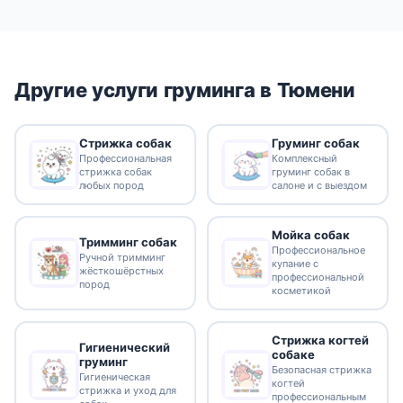
Другие услуги груминга в Тюмени
Стрижка собак
Груминг собак
Профессиональная
Комплексный
стрижка собак
груминг собак в
любых пород
салоне и с выездом
Мойка собак
Тримминг собак
Профессиональное
Ручной тримминг
купание с
жёсткошёрстных
профессиональной
пород
косметикой
Стрижка когтей
Гигиенический
собаке
груминг
Безопасная стрижка
Гигиеническая
когтей
стрижка и уход для
профессиональным