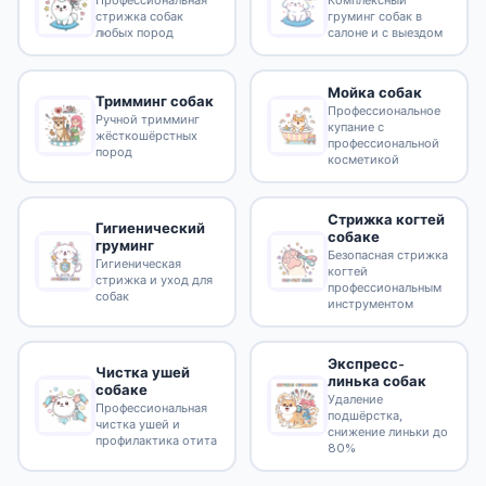
Профессиональная
Комплексный
стрижка собак
груминг собак в
любых пород
салоне и с выездом
Мойка собак
Тримминг собак
Профессиональное
Ручной тримминг
купание с
жёсткошёрстных
профессиональной
пород
косметикой
Стрижка когтей
Гигиенический
собаке
груминг
Безопасная стрижка
Гигиеническая
когтей
стрижка и уход для
профессиональным
собак
инструментом
Экспресс-
Чистка ушей
линька собак
собаке
Удаление
Профессиональная
подшёрстка,
чистка ушей и
снижение линьки до
профилактика отита
80%