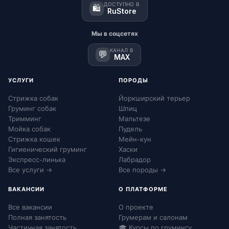
ДОСТУПНО В
🛍️
RuStore
Мы в соцсетях
КАНАЛ В
💬
MAX
УСЛУГИ
ПОРОДЫ
Стрижка собак
Йоркширский терьер
Груминг собак
Шпиц
Тримминг
Мальтезе
Мойка собак
Пудель
Стрижка кошек
Мейн-кун
Гигиенический груминг
Хаски
Экспресс-линька
Лабрадор
Все услуги →
Все породы →
ВАКАНСИИ
О ПЛАТФОРМЕ
Все вакансии
О проекте
Полная занятость
Грумерам и салонам
Частичная занятость
🎓 Курсы по грумингу