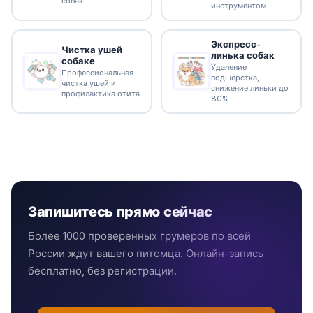
собак
инструментом
Экспресс-
Чистка ушей
линька собак
собаке
Удаление
Профессиональная
подшёрстка,
чистка ушей и
снижение линьки до
профилактика отита
80%
Запишитесь прямо сейчас
Более 1000 проверенных грумеров по всей
России ждут вашего питомца. Онлайн-запись
бесплатно, без регистрации.