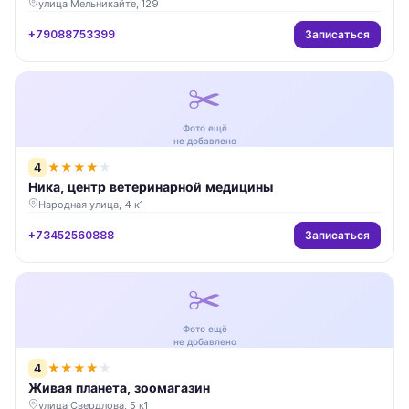
улица Мельникайте, 129
Записаться
+79088753399
✂️
Фото ещё
не добавлено
4
★
★
★
★
★
Ника, центр ветеринарной медицины
Народная улица, 4 к1
Записаться
+73452560888
✂️
Фото ещё
не добавлено
4
★
★
★
★
★
Живая планета, зоомагазин
улица Свердлова, 5 к1