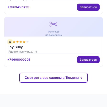
Записаться
+79634551423
✂️
Фото ещё
не добавлено
4
★
★
★
★
★
Joy Bully
Цветочная улица, 45
Записаться
+79698000205
Смотреть все салоны в Тюмени →