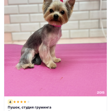
4
★
★
★
★
★
Пушок, студия груминга