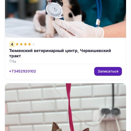
4
★
★
★
★
★
Тюменский ветеринарный центр, Червишевский
тракт
5а
Записаться
+73452920102