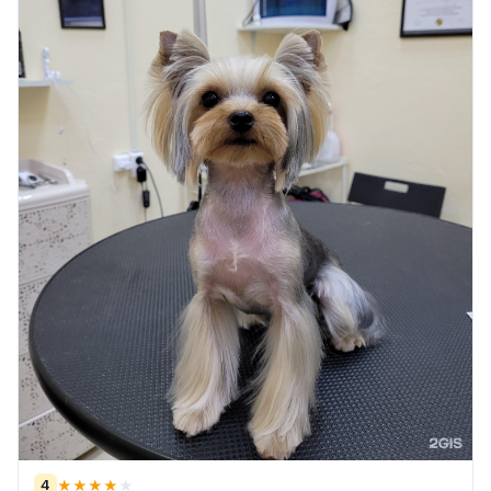
4
★
★
★
★
★