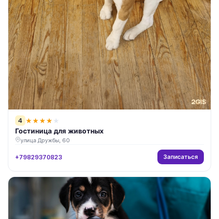
4
★
★
★
★
★
Гостиница для животных
улица Дружбы, 60
Записаться
+79829370823