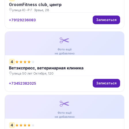
GroomFitness club, центр
улица Ю.-Р.Г. Эрвье, 28
Записаться
+79129236083
✂️
Фото ещё
не добавлено
4
★
★
★
★
★
Ветэкспресс, ветеринарная клиника
улица 50 лет Октября, 120
Записаться
+73452382025
✂️
Фото ещё
не добавлено
4
★
★
★
★
★