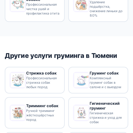
Удаление
Профессиональная
подшёрстка,
чистка ушей и
снижение линьки до
профилактика отита
80%
Другие услуги груминга в Тюмени
Стрижка собак
Груминг собак
Профессиональная
Комплексный
стрижка собак
груминг собак в
любых пород
салоне и с выездом
Гигиенический
Тримминг собак
груминг
Ручной тримминг
Гигиеническая
жёсткошёрстных
стрижка и уход для
пород
собак