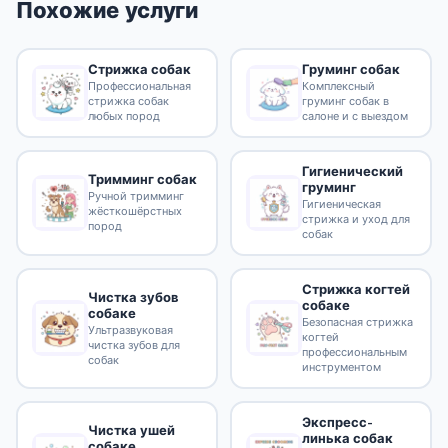
Похожие услуги
Стрижка собак
Груминг собак
Профессиональная
Комплексный
стрижка собак
груминг собак в
любых пород
салоне и с выездом
Гигиенический
Тримминг собак
груминг
Ручной тримминг
Гигиеническая
жёсткошёрстных
стрижка и уход для
пород
собак
Стрижка когтей
Чистка зубов
собаке
собаке
Безопасная стрижка
Ультразвуковая
когтей
чистка зубов для
профессиональным
собак
инструментом
Экспресс-
Чистка ушей
линька собак
собаке