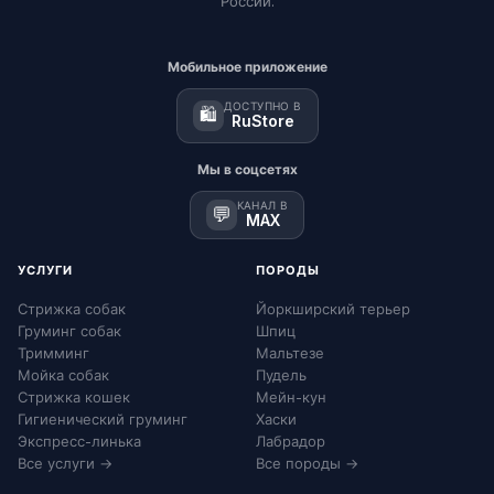
России.
Мобильное приложение
ДОСТУПНО В
🛍️
RuStore
Мы в соцсетях
КАНАЛ В
💬
MAX
УСЛУГИ
ПОРОДЫ
Стрижка собак
Йоркширский терьер
Груминг собак
Шпиц
Тримминг
Мальтезе
Мойка собак
Пудель
Стрижка кошек
Мейн-кун
Гигиенический груминг
Хаски
Экспресс-линька
Лабрадор
Все услуги →
Все породы →