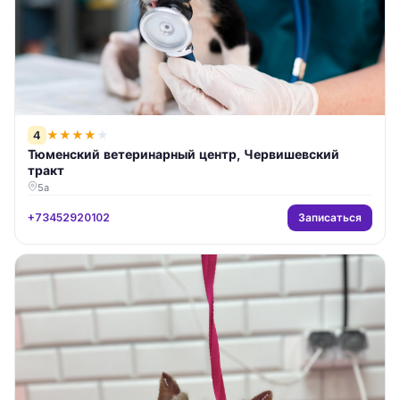
4
★
★
★
★
★
Тюменский ветеринарный центр, Червишевский
тракт
5а
Записаться
+73452920102