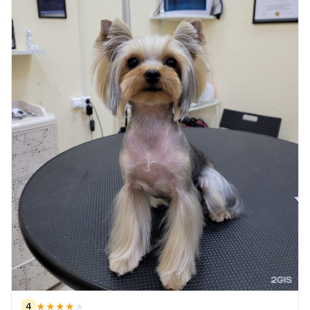
4
★
★
★
★
★