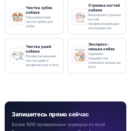
Стрижка когтей
Чистка зубов
собаке
собаке
Безопасная стрижка
Ультразвуковая
когтей
чистка зубов для
профессиональным
собак
инструментом
Экспресс-
Чистка ушей
линька собак
собаке
Удаление
Профессиональная
подшёрстка,
чистка ушей и
снижение линьки до
профилактика отита
80%
Запишитесь прямо сейчас
Более 1000 проверенных грумеров по всей