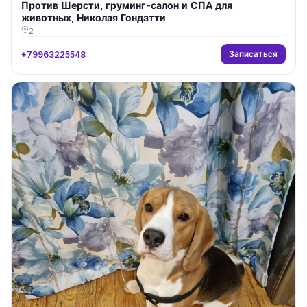
Против Шерсти, груминг-салон и СПА для
животных, Николая Гондатти
2
Записаться
+79963225548