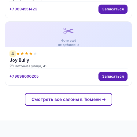
Записаться
+79634551423
✂️
Фото ещё
не добавлено
4
★
★
★
★
★
Joy Bully
Цветочная улица, 45
Записаться
+79698000205
Смотреть все салоны в Тюмени →