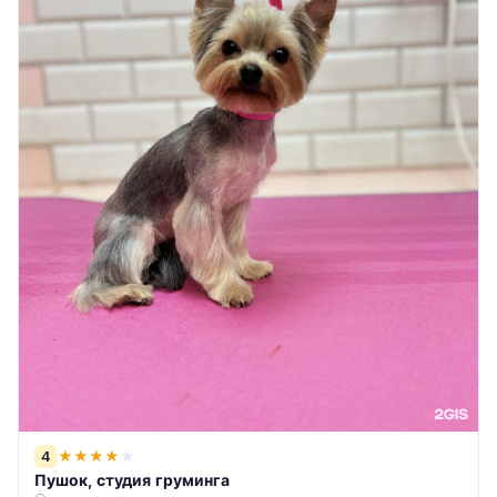
4
★
★
★
★
★
Пушок, студия груминга