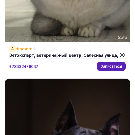
4
★
★
★
★
★
Ветэксперт, ветеринарный центр, Залесная улица, 30
Записаться
+78432479047