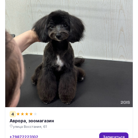
4
★
★
★
★
★
Аврора, зоомагазин
улица Восстания, 61
Записаться
+79872223102