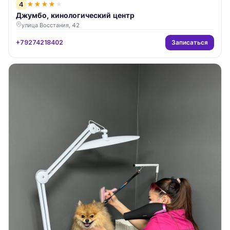
4
★
★
★
★
★
Джумбо, кинологический центр
улица Восстания, 42
Записаться
+79274218402