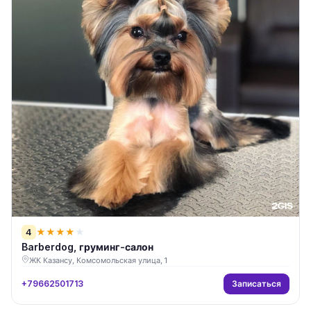
4
★
★
★
★
★
Barberdog, груминг-салон
ЖК Казансу, Комсомольская улица, 1
Записаться
+79662501713