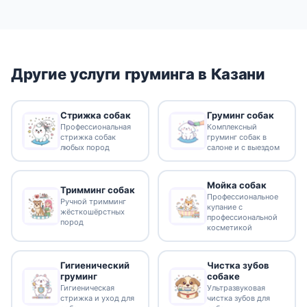
Другие услуги груминга в Казани
Стрижка собак
Груминг собак
Профессиональная
Комплексный
стрижка собак
груминг собак в
любых пород
салоне и с выездом
Мойка собак
Тримминг собак
Профессиональное
Ручной тримминг
купание с
жёсткошёрстных
профессиональной
пород
косметикой
Гигиенический
Чистка зубов
груминг
собаке
Гигиеническая
Ультразвуковая
стрижка и уход для
чистка зубов для