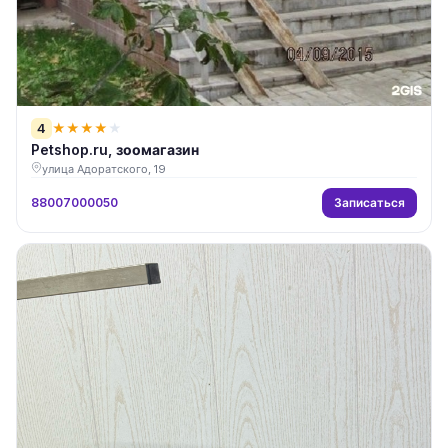
4
★
★
★
★
★
Petshop.ru, зоомагазин
улица Адоратского, 19
Записаться
88007000050