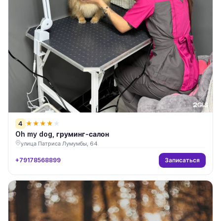
4
★
★
★
★
★
Oh my dog, груминг-салон
улица Патриса Лумумбы, 64
Записаться
+79178568899