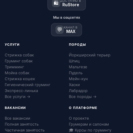
ДОСТУПНО В
🛍️
RuStore
Мы в соцсетях
КАНАЛ В
💬
MAX
УСЛУГИ
ПОРОДЫ
Стрижка собак
Йоркширский терьер
Груминг собак
Шпиц
Тримминг
Мальтезе
Мойка собак
Пудель
Стрижка кошек
Мейн-кун
Гигиенический груминг
Хаски
Экспресс-линька
Лабрадор
Все услуги →
Все породы →
ВАКАНСИИ
О ПЛАТФОРМЕ
Все вакансии
О проекте
Полная занятость
Грумерам и салонам
Частичная занятость
🎓 Курсы по грумингу