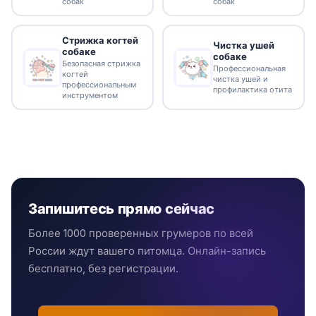
собак
собак
Стрижка когтей
Чистка ушей
собаке
собаке
Безопасная стрижка
Профессиональная
когтей
чистка ушей и
профессиональным
профилактика отита
инструментом
Запишитесь прямо сейчас
Более 1000 проверенных грумеров по всей
России ждут вашего питомца. Онлайн-запись
бесплатно, без регистрации.