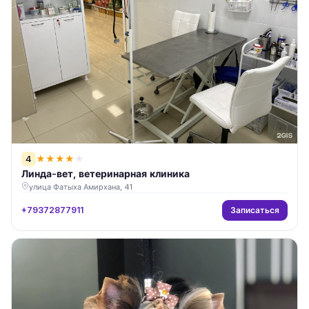
4
★
★
★
★
★
Линда-вет, ветеринарная клиника
улица Фатыха Амирхана, 41
Записаться
+79372877911