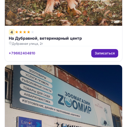
4
★
★
★
★
★
На Дубравной, ветеринарный центр
Дубравная улица, 2г
Записаться
+79662404810