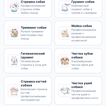
Стрижка собак
Груминг собак
Профессиональная
Комплексный
стрижка собак
груминг собак в
любых пород
салоне и с выездом
Мойка собак
Тримминг собак
Профессиональное
Ручной тримминг
купание с
жёсткошёрстных
профессиональной
пород
косметикой
Гигиенический
Чистка зубов
груминг
собаке
Гигиеническая
Ультразвуковая
стрижка и уход для
чистка зубов для
собак
собак
Стрижка когтей
Чистка ушей
собаке
собаке
Безопасная стрижка
Профессиональная
когтей
чистка ушей и
профессиональным
профилактика отита
инструментом