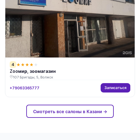
4
★
★
★
★
★
Zooмир, зоомагазин
107 Бригады, 5, Волжск
Записаться
+79063365777
Смотреть все салоны в Казани →