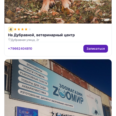
4
★
★
★
★
★
На Дубравной, ветеринарный центр
Дубравная улица, 2г
Записаться
+79662404810