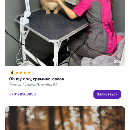
4
★
★
★
★
★
Oh my dog, груминг-салон
улица Патриса Лумумбы, 64
Записаться
+79178568899