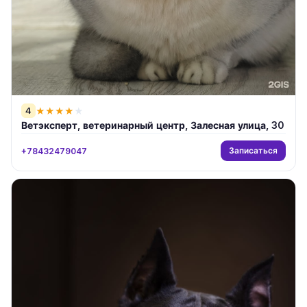
4
★
★
★
★
★
Ветэксперт, ветеринарный центр, Залесная улица, 30
Записаться
+78432479047