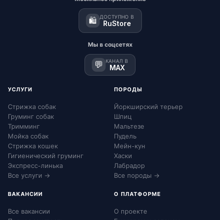
ДОСТУПНО В
🛍️
RuStore
Мы в соцсетях
КАНАЛ В
💬
MAX
УСЛУГИ
ПОРОДЫ
Стрижка собак
Йоркширский терьер
Груминг собак
Шпиц
Тримминг
Мальтезе
Мойка собак
Пудель
Стрижка кошек
Мейн-кун
Гигиенический груминг
Хаски
Экспресс-линька
Лабрадор
Все услуги →
Все породы →
ВАКАНСИИ
О ПЛАТФОРМЕ
Все вакансии
О проекте