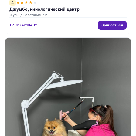
4
★
★
★
★
★
Джумбо, кинологический центр
улица Восстания, 42
Записаться
+79274218402