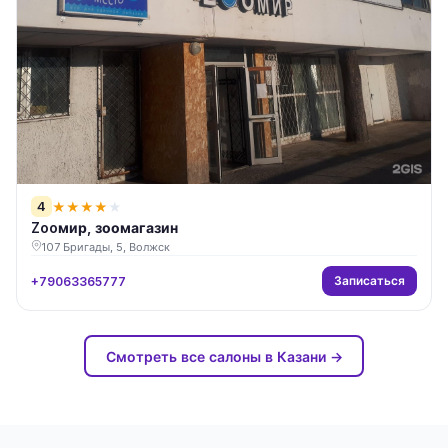
4
★
★
★
★
★
Zooмир, зоомагазин
107 Бригады, 5, Волжск
Записаться
+79063365777
Смотреть все салоны в Казани →