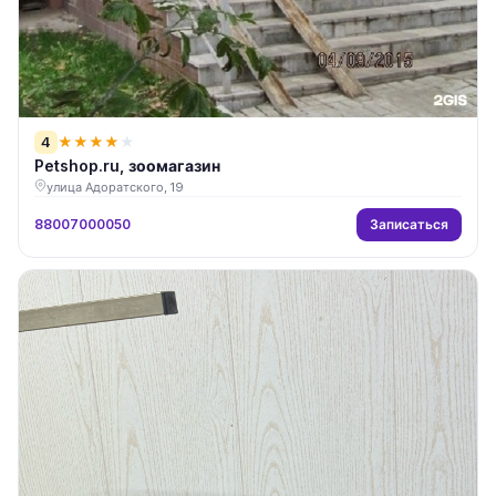
4
★
★
★
★
★
Petshop.ru, зоомагазин
улица Адоратского, 19
Записаться
88007000050