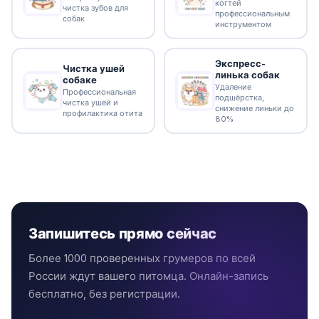
когтей
чистка зубов для
профессиональным
собак
инструментом
Экспресс-
Чистка ушей
линька собак
собаке
Удаление
Профессиональная
подшёрстка,
чистка ушей и
снижение линьки до
профилактика отита
80%
Запишитесь прямо сейчас
Более 1000 проверенных грумеров по всей
России ждут вашего питомца. Онлайн-запись
бесплатно, без регистрации.