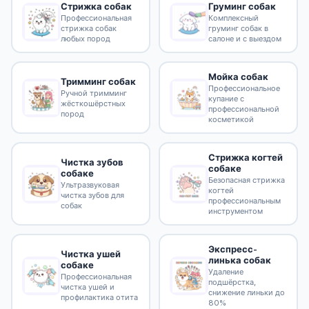
Стрижка собак
Груминг собак
Профессиональная
Комплексный
стрижка собак
груминг собак в
любых пород
салоне и с выездом
Мойка собак
Тримминг собак
Профессиональное
Ручной тримминг
купание с
жёсткошёрстных
профессиональной
пород
косметикой
Стрижка когтей
Чистка зубов
собаке
собаке
Безопасная стрижка
Ультразвуковая
когтей
чистка зубов для
профессиональным
собак
инструментом
Экспресс-
Чистка ушей
линька собак
собаке
Удаление
Профессиональная
подшёрстка,
чистка ушей и
снижение линьки до
профилактика отита
80%