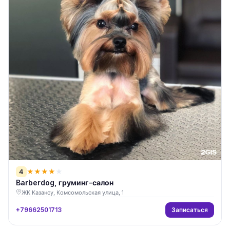
4
★
★
★
★
★
Barberdog, груминг-салон
ЖК Казансу, Комсомольская улица, 1
Записаться
+79662501713