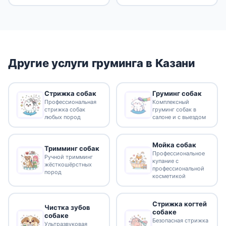
Другие услуги груминга в Казани
Стрижка собак
Груминг собак
Профессиональная
Комплексный
стрижка собак
груминг собак в
любых пород
салоне и с выездом
Мойка собак
Тримминг собак
Профессиональное
Ручной тримминг
купание с
жёсткошёрстных
профессиональной
пород
косметикой
Стрижка когтей
Чистка зубов
собаке
собаке
Безопасная стрижка
Ультразвуковая