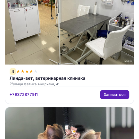
4
★
★
★
★
★
Линда-вет, ветеринарная клиника
улица Фатыха Амирхана, 41
Записаться
+79372877911