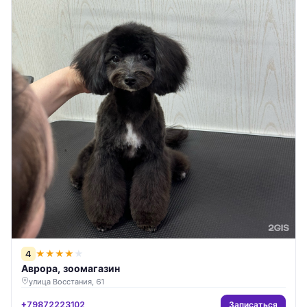
4
★
★
★
★
★
Аврора, зоомагазин
улица Восстания, 61
Записаться
+79872223102