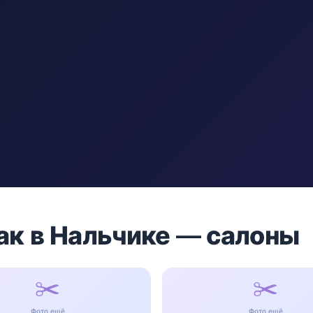
ак в Нальчике — салоны
✂️
✂️
Фото ещё
Фото ещё