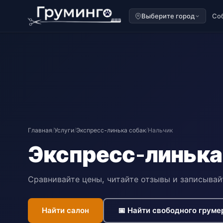
Выберите город
Со
Главная
/
Услуги
/
Экспресс-линька собак
/
Нальчик
Экспресс-линька
Сравнивайте цены, читайте отзывы и записывай
Найти салон
📅 Найти свободного груме