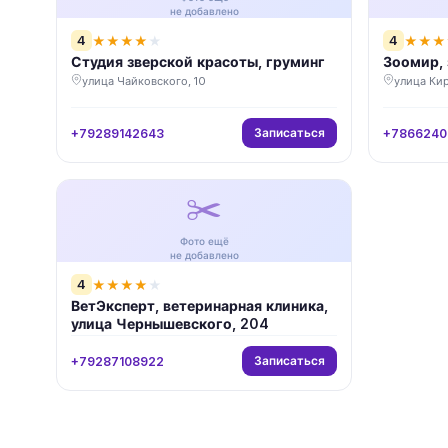
не добавлено
4
4
★
★
★
★
★
★
★
★
Студия зверской красоты, груминг
Зоомир,
улица Чайковского, 10
улица Кир
Записаться
+79289142643
+7866240
✂️
Фото ещё
не добавлено
4
★
★
★
★
★
ВетЭксперт, ветеринарная клиника,
улица Чернышевского, 204
Записаться
+79287108922