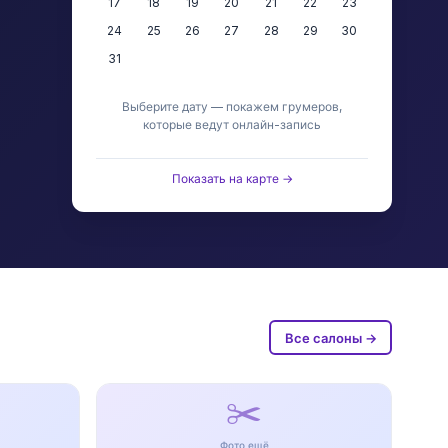
17
18
19
20
21
22
23
24
25
26
27
28
29
30
31
Выберите дату — покажем грумеров,
которые ведут онлайн-запись
Показать на карте →
Все салоны →
✂️
Фото ещё