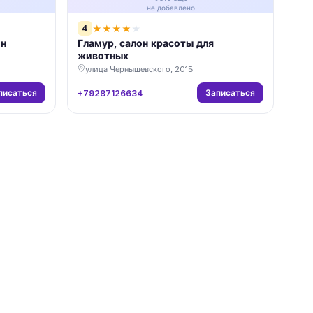
не добавлено
4
★
★
★
★
★
ин
Гламур, салон красоты для
животных
улица Чернышевского, 201Б
писаться
Записаться
+79287126634