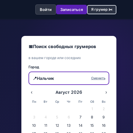
Войти
Записаться
Я грумер ✂️
📅
Поиск свободных грумеров
в вашем городе или соседних
Город
📍
Нальчик
Сменить
‹
Август 2026
›
Пн
Вт
Ср
Чт
Пт
Сб
Вс
1
2
3
4
5
6
7
8
9
10
11
12
13
14
15
16