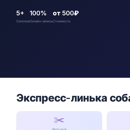
5+
100%
от 500₽
Салонов
Онлайн-запись
Стоимость
Экспресс-линька соб
✂️
Фото ещё