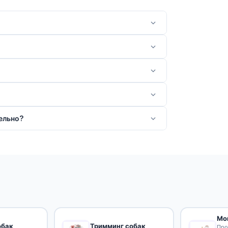
ельно?
Мо
обак
Тримминг собак
Про