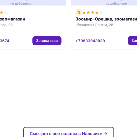
не добавлено
не добавлено
4
★
★
★
★
★
★
★
 зоомагазин
Зоомир-Орешка, зоомагаз
ова, 2Б
проспект Ленина, 28
Записаться
За
3674
+79633943939
Смотреть все салоны в Нальчике →