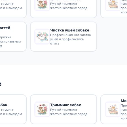
 груминг
Ручной тримминг
куп
не и с выездом
жёсткошёрстных пород
про
кос
огтей
Чистка ушей собаке
Профессиональная чистка
стрижка
ушей и профилактика
ессиональным
отита
ом
е
Мо
обак
Тримминг собак
Про
 груминг
Ручной тримминг
куп
не и с выездом
жёсткошёрстных пород
про
кос