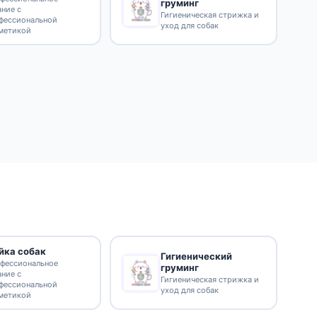
груминг
ание с
Гигиеническая стрижка и
фессиональной
уход для собак
метикой
йка собак
Гигиенический
фессиональное
груминг
ание с
Гигиеническая стрижка и
фессиональной
уход для собак
метикой