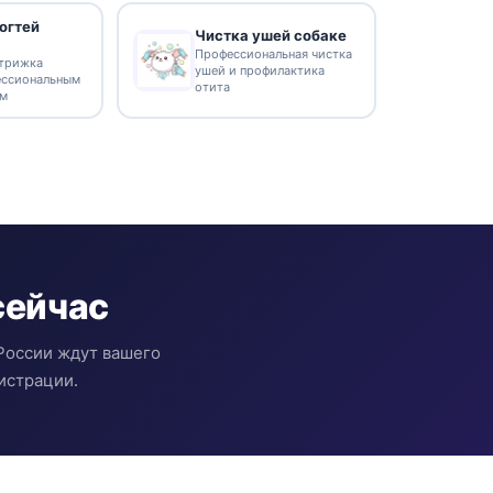
огтей
Чистка ушей собаке
Профессиональная чистка
стрижка
ушей и профилактика
ессиональным
отита
ом
сейчас
России ждут вашего
истрации.