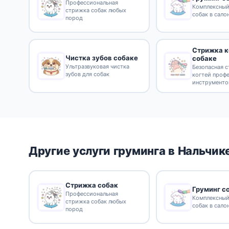
Профессиональная
Комплексный
стрижка собак любых
собак в сало
пород
Стрижка к
Чистка зубов собаке
собаке
Ультразвуковая чистка
Безопасная 
зубов для собак
когтей проф
инструмент
Другие услуги груминга в Нальчик
Стрижка собак
Груминг с
Профессиональная
Комплексный
стрижка собак любых
собак в сало
пород