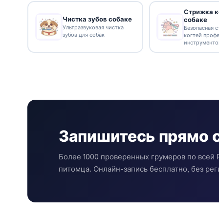
Стрижка к
Чистка зубов собаке
собаке
Ультразвуковая чистка
Безопасная 
зубов для собак
когтей проф
инструмент
Запишитесь прямо 
Более 1000 проверенных грумеров по всей 
питомца. Онлайн-запись бесплатно, без рег