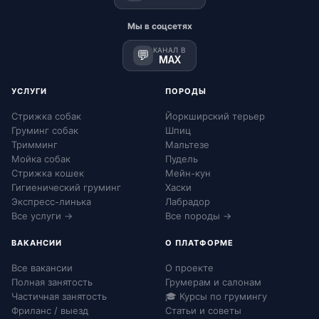
Мы в соцсетях
КАНАЛ В
💬
MAX
УСЛУГИ
ПОРОДЫ
Стрижка собак
Йоркширский терьер
Груминг собак
Шпиц
Тримминг
Мальтезе
Мойка собак
Пудель
Стрижка кошек
Мейн-кун
Гигиенический груминг
Хаски
Экспресс-линька
Лабрадор
Все услуги →
Все породы →
ВАКАНСИИ
О ПЛАТФОРМЕ
Все вакансии
О проекте
Полная занятость
Грумерам и салонам
Частичная занятость
🎓 Курсы по грумингу
Фриланс / выезд
Статьи и советы