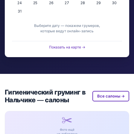
24
25
26
27
28
29
30
31
Выберите дату — покажем грумеров,
которые ведут онлайн-запись
Показать на карте →
Гигиенический груминг в
Все салоны →
Нальчике — салоны
✂️
Фото ещё
не добавлено