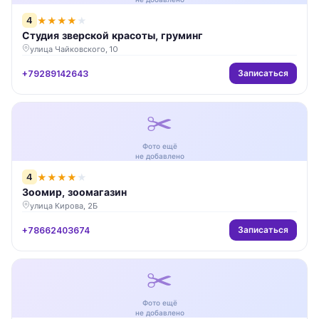
4
★
★
★
★
★
Студия зверской красоты, груминг
улица Чайковского, 10
Записаться
+79289142643
✂️
Фото ещё
не добавлено
4
★
★
★
★
★
Зоомир, зоомагазин
улица Кирова, 2Б
Записаться
+78662403674
✂️
Фото ещё
не добавлено