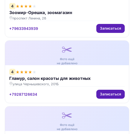
4
★
★
★
★
★
Зоомир-Орешка, зоомагазин
проспект Ленина, 28
Записаться
+79633943939
✂️
Фото ещё
не добавлено
4
★
★
★
★
★
Гламур, салон красоты для животных
улица Чернышевского, 201Б
Записаться
+79287126634
✂️
Фото ещё
не добавлено