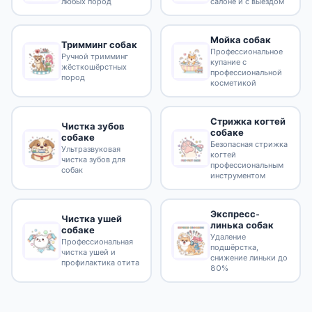
любых пород
салоне и с выездом
Мойка собак
Тримминг собак
Профессиональное
Ручной тримминг
купание с
жёсткошёрстных
профессиональной
пород
косметикой
Стрижка когтей
Чистка зубов
собаке
собаке
Безопасная стрижка
Ультразвуковая
когтей
чистка зубов для
профессиональным
собак
инструментом
Экспресс-
Чистка ушей
линька собак
собаке
Удаление
Профессиональная
подшёрстка,
чистка ушей и
снижение линьки до
профилактика отита
80%