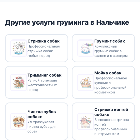
Другие услуги груминга в Нальчике
Стрижка собак
Груминг собак
Профессиональная
Комплексный
стрижка собак
груминг собак в
любых пород
салоне и с выездом
Мойка собак
Тримминг собак
Профессиональное
Ручной тримминг
купание с
жёсткошёрстных
профессиональной
пород
косметикой
Стрижка когтей
Чистка зубов
собаке
собаке
Безопасная стрижка
Ультразвуковая
когтей
чистка зубов для
профессиональным
собак
инструментом