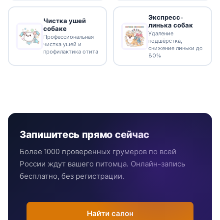
Экспресс-
Чистка ушей
линька собак
собаке
Удаление
Профессиональная
подшёрстка,
чистка ушей и
снижение линьки до
профилактика отита
80%
Запишитесь прямо сейчас
Более 1000 проверенных грумеров по всей
России ждут вашего питомца. Онлайн-запись
бесплатно, без регистрации.
Найти салон