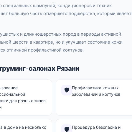
ю специальных шампуней, кондиционеров и техник
ляет большую часть отмершего подшерстка, который являет
 пушистых и длинношерстных пород в периоды активной
ьной шерсти в квартире, но и улучшает состояние кожи
тся отличной профилактикой колтунов.
груминг-салонах Рязани
ьзование
Профилактика кожных
🛡️
ссиональной
заболеваний и колтунов
тики для разных типов
и
а в доме на несколько
Процедура безопасна и
🛡️