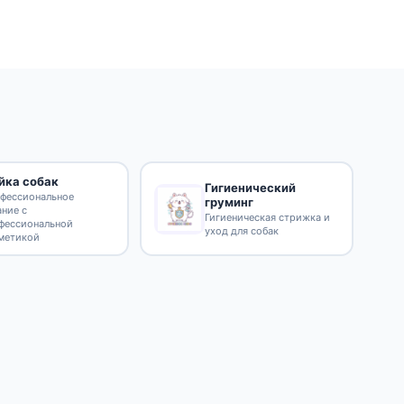
йка собак
Гигиенический
фессиональное
груминг
ание с
Гигиеническая стрижка и
фессиональной
уход для собак
метикой