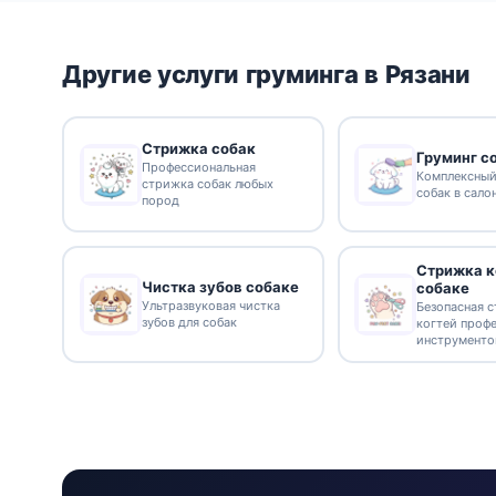
Другие услуги груминга в Рязани
Стрижка собак
Груминг с
Профессиональная
Комплексный
стрижка собак любых
собак в сало
пород
Стрижка к
Чистка зубов собаке
собаке
Ультразвуковая чистка
Безопасная 
зубов для собак
когтей проф
инструмент