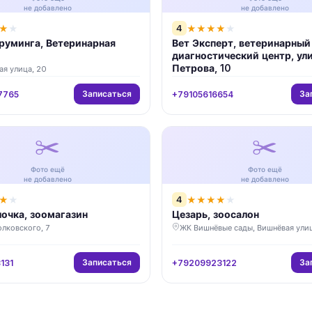
не добавлено
не добавлено
4
★
★
★
★
★
★
★
руминга, Ветеринарная
Вет Эксперт, ветеринарный
диагностический центр, ул
Петрова, 10
ая улица, 20
Записаться
За
7765
+79105616654
✂️
✂️
Фото ещё
Фото ещё
не добавлено
не добавлено
4
★
★
★
★
★
★
★
лочка, зоомагазин
Цезарь, зоосалон
лковского, 7
ЖК Вишнёвые сады, Вишнёвая улица
Записаться
За
131
+79209923122