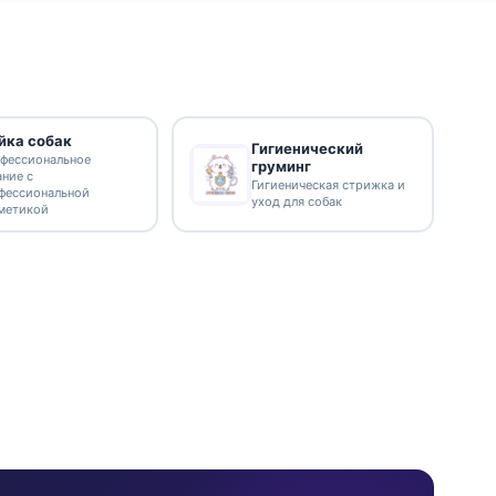
йка собак
Гигиенический
фессиональное
груминг
ание с
Гигиеническая стрижка и
фессиональной
уход для собак
метикой