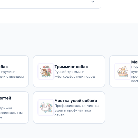
Мо
обак
Тримминг собак
Про
 груминг
Ручной тримминг
куп
не и с выездом
жёсткошёрстных пород
про
кос
огтей
Чистка ушей собаке
Профессиональная чистка
стрижка
ушей и профилактика
ессиональным
отита
ом