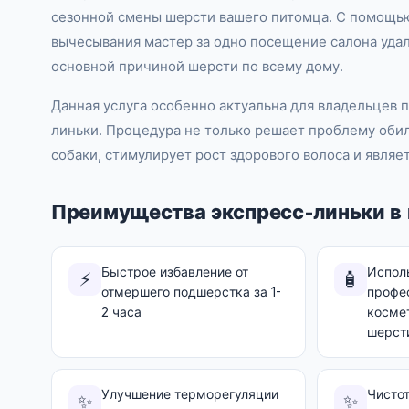
сезонной смены шерсти вашего питомца. С помощь
вычесывания мастер за одно посещение салона уда
основной причиной шерсти по всему дому.
Данная услуга особенно актуальна для владельцев
линьки. Процедура не только решает проблему обил
собаки, стимулирует рост здорового волоса и являе
Преимущества экспресс-линьки в 
Быстрое избавление от
Испол
⚡
🧴
отмершего подшерстка за 1-
профе
2 часа
косме
шерст
Улучшение терморегуляции
Чистот
✨
✨