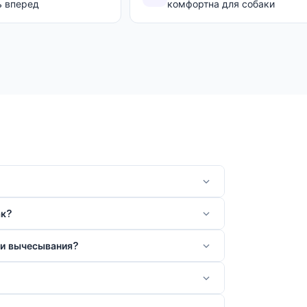
ь вперед
комфортна для собаки
ак?
 и вычесывания?