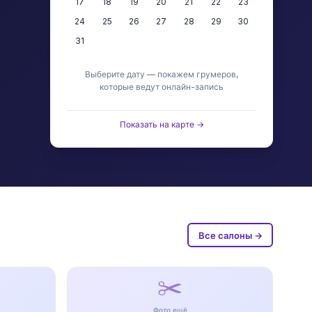
17
18
19
20
21
22
23
24
25
26
27
28
29
30
31
Выберите дату — покажем грумеров,
которые ведут онлайн-запись
Показать на карте →
Все салоны →
✂️
Фото ещё