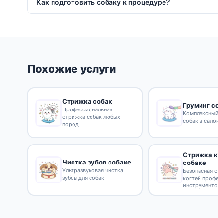
Как подготовить собаку к процедуре?
Похожие услуги
Стрижка собак
Груминг с
Профессиональная
Комплексный
стрижка собак любых
собак в сало
пород
Стрижка к
Чистка зубов собаке
собаке
Ультразвуковая чистка
Безопасная 
зубов для собак
когтей проф
инструмент