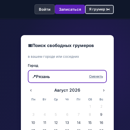
Войти
Записаться
Я грумер ✂️
📅
Поиск свободных грумеров
в вашем городе или соседних
Город
📍
Рязань
Сменить
‹
Август 2026
›
Пн
Вт
Ср
Чт
Пт
Сб
Вс
1
2
3
4
5
6
7
8
9
10
11
12
13
14
15
16