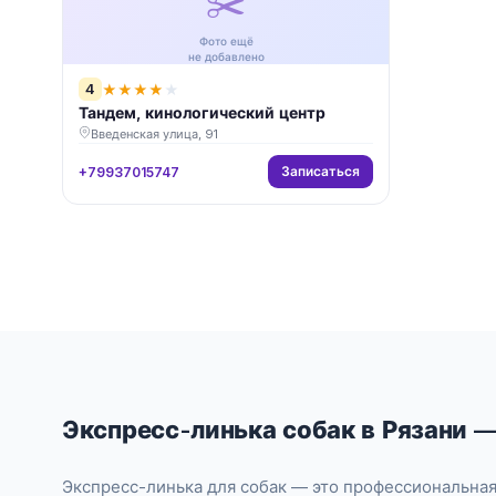
✂️
Фото ещё
не добавлено
4
★
★
★
★
★
Тандем, кинологический центр
Введенская улица, 91
Записаться
+79937015747
Экспресс-линька собак в Рязани —
Экспресс-линька для собак — это профессиональная