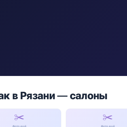
ак в Рязани — салоны
✂️
✂️
Фото ещё
Фото ещё