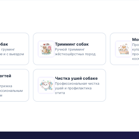
Мо
обак
Тримминг собак
Про
 груминг
Ручной тримминг
куп
не и с выездом
жёсткошёрстных пород
про
кос
огтей
Чистка ушей собаке
Профессиональная чистка
стрижка
ушей и профилактика
ессиональным
отита
ом