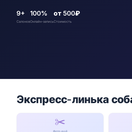
9+
100%
от 500₽
Салонов
Онлайн-запись
Стоимость
Экспресс-линька соб
✂️
Фото ещё