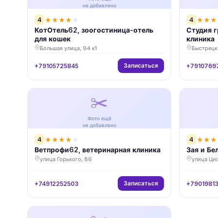
не добавлено
4
4
★
★
★
★
★
★
★
★
КотОтель62, зоогостиница-отель
Студия г
для кошек
клиника
Большая улица, 94 к1
Быстрецк
Записаться
+79105725845
+7910769
✂️
Фото ещё
не добавлено
4
4
★
★
★
★
★
★
★
★
Ветпрофи62, ветеринарная клиника
Зая и Бе
улица Горького, 86
улица Цио
Записаться
+74912252503
+79019813