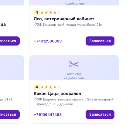
не добавлено
4
★
★
★
★
★
Лео, ветеринарный кабинет
ица
ЖК Комфортный, улица Новосёлов, 21в
писаться
Записаться
+74912996903
✂️
Фото ещё
не добавлено
4
★
★
★
★
★
Какая Цаца, зоосалон
, 21 к1
ЖК Шереметьевский квартал, 2-й Бульварный
проезд, 1, с. Дядьково
писаться
Записаться
+79106447463