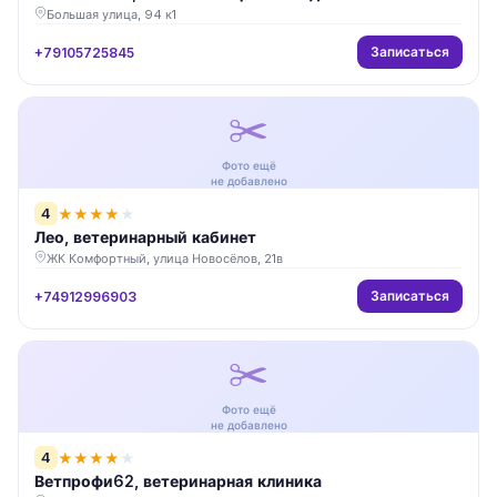
Большая улица, 94 к1
Записаться
+79105725845
✂️
Фото ещё
не добавлено
4
★
★
★
★
★
Лео, ветеринарный кабинет
ЖК Комфортный, улица Новосёлов, 21в
Записаться
+74912996903
✂️
Фото ещё
не добавлено
4
★
★
★
★
★
Ветпрофи62, ветеринарная клиника