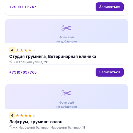
Записаться
+79937015747
✂️
Фото ещё
не добавлено
4
★
★
★
★
★
Студия груминга, Ветеринарная клиника
Быстрецкая улица, 20
Записаться
+79107697765
✂️
Фото ещё
не добавлено
4
★
★
★
★
★
Лафгрум, груминг-салон
ЖК Народный бульвар, Народный бульвар, 11