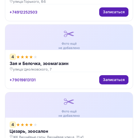
улица Горького, 86
Записаться
+74912252503
✂️
Фото ещё
не добавлено
4
★
★
★
★
★
Зая и Белочка, зоомагазин
улица Циолковского, 7
Записаться
+79019813131
✂️
Фото ещё
не добавлено
4
★
★
★
★
★
Цезарь, зоосалон
ЖК Вишнёвые сады, Вишнёвая улица, 21 к1