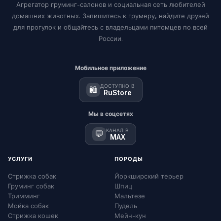
Агрегатор груминг-салонов и социальная сеть любителей
домашних животных. Запишитесь к грумеру, найдите друзей
для прогулок и общайтесь с владельцами питомцев по всей
России.
Мобильное приложение
ДОСТУПНО В
🛍️
RuStore
Мы в соцсетях
КАНАЛ В
💬
MAX
УСЛУГИ
ПОРОДЫ
Стрижка собак
Йоркширский терьер
Груминг собак
Шпиц
Тримминг
Мальтезе
Мойка собак
Пудель
Стрижка кошек
Мейн-кун