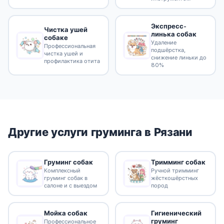
Экспресс-
Чистка ушей
линька собак
собаке
Удаление
Профессиональная
подшёрстка,
чистка ушей и
снижение линьки до
профилактика отита
80%
Другие услуги груминга в Рязани
Груминг собак
Тримминг собак
Комплексный
Ручной тримминг
груминг собак в
жёсткошёрстных
салоне и с выездом
пород
Гигиенический
Мойка собак
груминг
Профессиональное