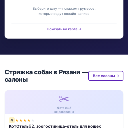
Выберите дату — покажем грумеров,
которые ведут онлайн-запись
Показать на карте →
Стрижка собак в Рязани —
Все салоны →
салоны
✂️
Фото ещё
не добавлено
4
★
★
★
★
★
КотОтель62, зоогостиница-отель для кошек