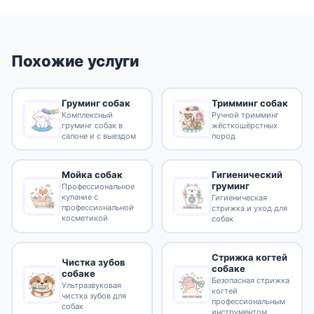
Похожие услуги
Груминг собак
Тримминг собак
Комплексный
Ручной тримминг
груминг собак в
жёсткошёрстных
салоне и с выездом
пород
Гигиенический
Мойка собак
груминг
Профессиональное
купание с
Гигиеническая
профессиональной
стрижка и уход для
косметикой
собак
Стрижка когтей
Чистка зубов
собаке
собаке
Безопасная стрижка
Ультразвуковая
когтей
чистка зубов для
профессиональным
собак
инструментом