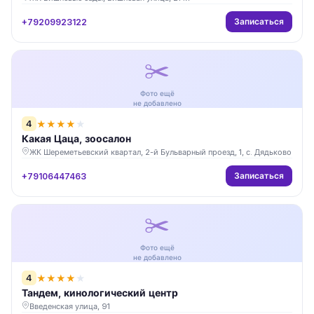
Записаться
+79209923122
✂️
Фото ещё
не добавлено
4
★
★
★
★
★
Какая Цаца, зоосалон
ЖК Шереметьевский квартал, 2-й Бульварный проезд, 1, с. Дядьково
Записаться
+79106447463
✂️
Фото ещё
не добавлено
4
★
★
★
★
★
Тандем, кинологический центр
Введенская улица, 91