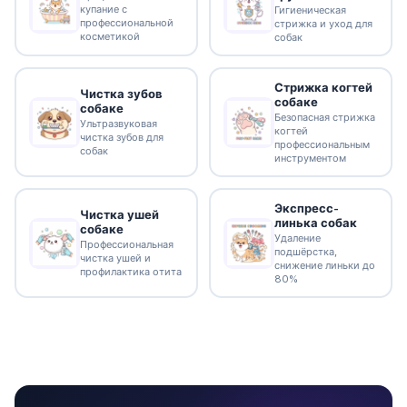
купание с
Гигиеническая
профессиональной
стрижка и уход для
косметикой
собак
Стрижка когтей
Чистка зубов
собаке
собаке
Безопасная стрижка
Ультразвуковая
когтей
чистка зубов для
профессиональным
собак
инструментом
Экспресс-
Чистка ушей
линька собак
собаке
Удаление
Профессиональная
подшёрстка,
чистка ушей и
снижение линьки до
профилактика отита
80%