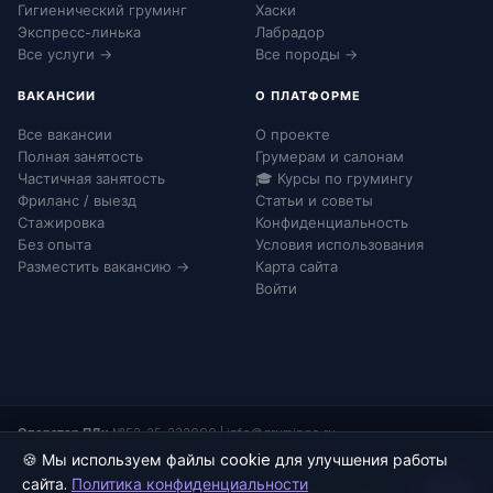
Гигиенический груминг
Хаски
Экспресс-линька
Лабрадор
Все услуги →
Все породы →
ВАКАНСИИ
О ПЛАТФОРМЕ
Все вакансии
О проекте
Полная занятость
Грумерам и салонам
Частичная занятость
🎓 Курсы по грумингу
Фриланс / выезд
Статьи и советы
Стажировка
Конфиденциальность
Без опыта
Условия использования
Разместить вакансию →
Карта сайта
Войти
Оператор ПДн:
№52-25-232090
|
info@grumingo.ru
🍪 Мы используем файлы cookie для улучшения работы
сайта.
Политика конфиденциальности